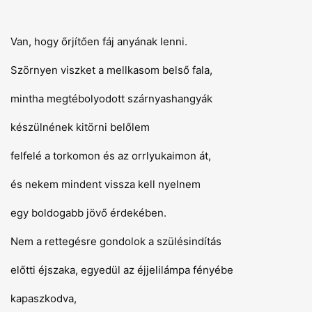
Van, hogy őrjítően fáj anyának lenni.
Szörnyen viszket a mellkasom belső fala,
mintha megtébolyodott szárnyashangyák
készülnének kitörni belőlem
felfelé a torkomon és az orrlyukaimon át,
és nekem mindent vissza kell nyelnem
egy boldogabb jövő érdekében.
Nem a rettegésre gondolok a szülésindítás
előtti éjszaka, egyedül az éjjelilámpa fényébe
kapaszkodva,