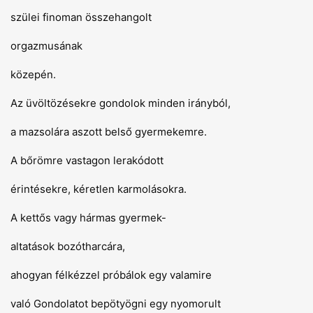
szülei finoman összehangolt
orgazmusának
közepén.
Az üvöltözésekre gondolok minden irányból,
a mazsolára aszott belső gyermekemre.
A bőrömre vastagon lerakódott
érintésekre, kéretlen karmolásokra.
A kettős vagy hármas gyermek-
altatások bozótharcára,
ahogyan félkézzel próbálok egy valamire
való Gondolatot bepötyögni egy nyomorult