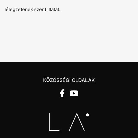
lélegzetének szent illatát.
KÖZÖSSÉGI OLDALAK