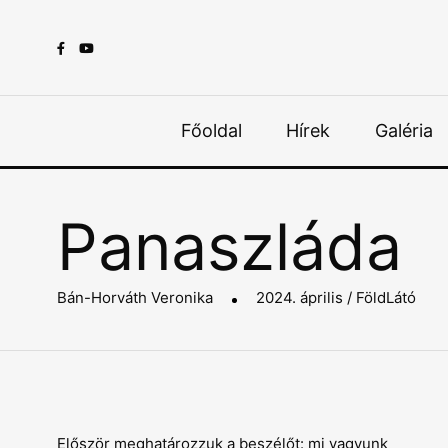
Főoldal
Hírek
Galéria
Panaszláda
Bán-Horváth Veronika
2024. április / FöldLátó
Először meghatározzuk a beszélőt: mi vagyunk