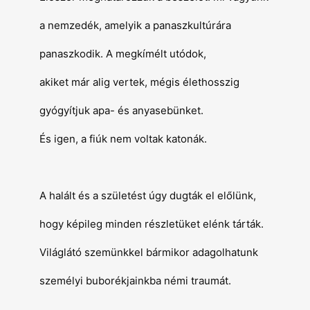
a nemzedék, amelyik a panaszkultúrára
panaszkodik. A megkímélt utódok,
akiket már alig vertek, mégis élethosszig
gyógyítjuk apa- és anyasebünket.
És igen, a fiúk nem voltak katonák.
A halált és a születést úgy dugták el előlünk,
hogy képileg minden részletüket elénk tárták.
Világlátó szemünkkel bármikor adagolhatunk
személyi buborékjainkba némi traumát.