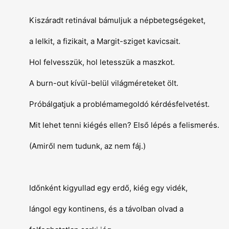
Kiszáradt retinával bámuljuk a népbetegségeket,
a lelkit, a fizikait, a Margit-sziget kavicsait.
Hol felvesszük, hol letesszük a maszkot.
A burn-out kívül-belül világméreteket ölt.
Próbálgatjuk a problémamegoldó kérdésfelvetést.
Mit lehet tenni kiégés ellen? Első lépés a felismerés.
(Amiről nem tudunk, az nem fáj.)
Időnként kigyullad egy erdő, kiég egy vidék,
lángol egy kontinens, és a távolban olvad a