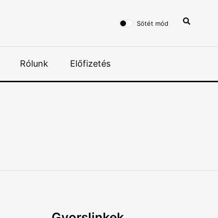
Sötét mód
Rólunk
Előfizetés
Gyorslinkek