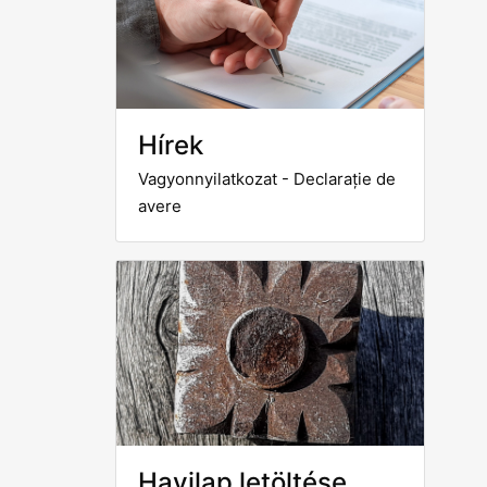
Hírek
Vagyonnyilatkozat - Declarație de
avere
Havilap letöltése