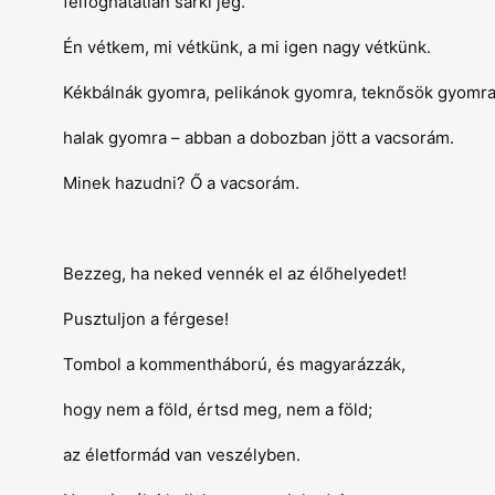
felfoghatatlan sarki jég.
Én vétkem, mi vétkünk, a mi igen nagy vétkünk.
Kékbálnák gyomra, pelikánok gyomra, teknősök gyomra
halak gyomra – abban a dobozban jött a vacsorám.
Minek hazudni? Ő a vacsorám.
Bezzeg, ha neked vennék el az élőhelyedet!
Pusztuljon a férgese!
Tombol a kommentháború, és magyarázzák,
hogy nem a föld, értsd meg, nem a föld;
az életformád van veszélyben.