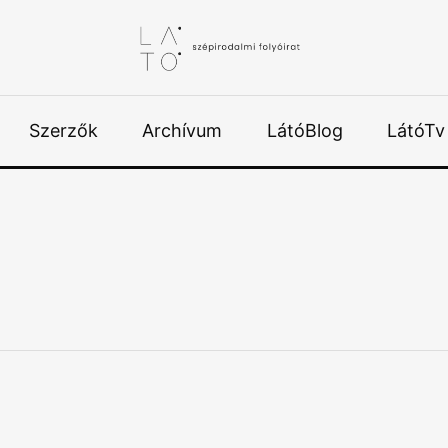
Szerzők
Archívum
LátóBlog
LátóTv