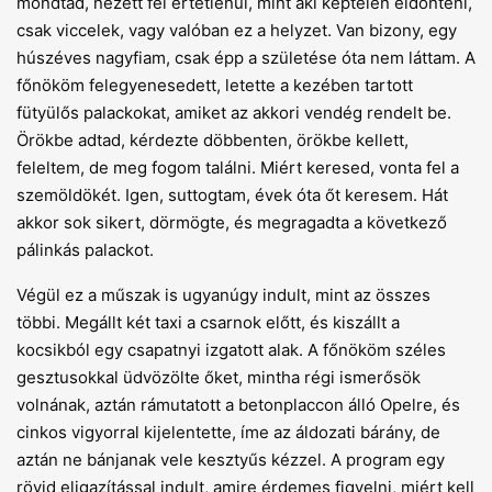
mondtad, nézett fel értetlenül, mint aki képtelen eldönteni,
csak viccelek, vagy valóban ez a helyzet. Van bizony, egy
húszéves nagyfiam, csak épp a születése óta nem láttam. A
főnököm felegyenesedett, letette a kezében tartott
fütyülős palackokat, amiket az akkori vendég rendelt be.
Örökbe adtad, kérdezte döbbenten, örökbe kellett,
feleltem, de meg fogom találni. Miért keresed, vonta fel a
szemöldökét. Igen, suttogtam, évek óta őt keresem. Hát
akkor sok sikert, dörmögte, és megragadta a következő
pálinkás palackot.
Végül ez a műszak is ugyanúgy indult, mint az összes
többi. Megállt két taxi a csarnok előtt, és kiszállt a
kocsikból egy csapatnyi izgatott alak. A főnököm széles
gesztusokkal üdvözölte őket, mintha régi ismerősök
volnának, aztán rámutatott a betonplaccon álló Opelre, és
cinkos vigyorral kijelentette, íme az áldozati bárány, de
aztán ne bánjanak vele kesztyűs kézzel. A program egy
rövid eligazítással indult, amire érdemes figyelni, miért kell