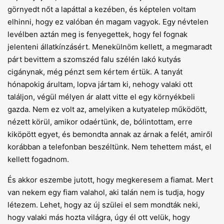
görnyedt nőt a lapáttal a kezében, és képtelen voltam
elhinni, hogy ez valóban én magam vagyok. Egy névtelen
levélben aztán meg is fenyegettek, hogy fel fognak
jelenteni állatkínzásért. Menekülnöm kellett, a megmaradt
párt bevittem a szomszéd falu szélén lakó kutyás
cigánynak, még pénzt sem kértem értük. A tanyát
hónapokig árultam, lopva jártam ki, nehogy valaki ott
találjon, végül mélyen ár alatt vitte el egy környékbeli
gazda. Nem ez volt az, amelyiken a kutyatelep működött,
nézett körül, amikor odaértünk, de, bólintottam, erre
kiköpött egyet, és bemondta annak az árnak a felét, amiről
korábban a telefonban beszéltünk. Nem tehettem mást, el
kellett fogadnom.
És akkor eszembe jutott, hogy megkeresem a fiamat. Mert
van nekem egy fiam valahol, aki talán nem is tudja, hogy
létezem. Lehet, hogy az új szülei el sem mondták neki,
hogy valaki más hozta világra, úgy él ott velük, hogy