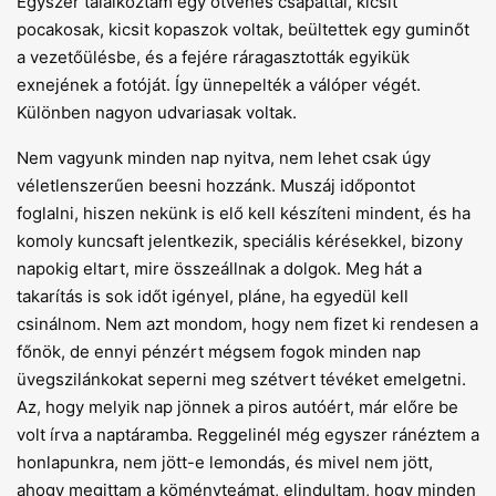
Egyszer találkoztam egy ötvenes csapattal, kicsit
pocakosak, kicsit kopaszok voltak, beültettek egy guminőt
a vezetőülésbe, és a fejére ráragasztották egyikük
exnejének a fotóját. Így ünnepelték a válóper végét.
Különben nagyon udvariasak voltak.
Nem vagyunk minden nap nyitva, nem lehet csak úgy
véletlenszerűen beesni hozzánk. Muszáj időpontot
foglalni, hiszen nekünk is elő kell készíteni mindent, és ha
komoly kuncsaft jelentkezik, speciális kérésekkel, bizony
napokig eltart, mire összeállnak a dolgok. Meg hát a
takarítás is sok időt igényel, pláne, ha egyedül kell
csinálnom. Nem azt mondom, hogy nem fizet ki rendesen a
főnök, de ennyi pénzért mégsem fogok minden nap
üvegszilánkokat seperni meg szétvert tévéket emelgetni.
Az, hogy melyik nap jönnek a piros autóért, már előre be
volt írva a naptáramba. Reggelinél még egyszer ránéztem a
honlapunkra, nem jött-e lemondás, és mivel nem jött,
ahogy megittam a köményteámat, elindultam, hogy minden