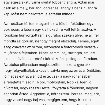
egy egész skatulyányi gyufát lobbant lángra. Aztán már
csak az a mély, barlangi dörrenés, ahogy a benzin lángra
kap. Mást nem hallottam, elsötétült minden.
Az irodában tértem magamhoz, a földön feküdtem egy
pokrócon, a lábam egy kis hokedlire volt feltámasztva. A
főnököm hunyorgott rám a gurulós széken ülve, ne állj fel,
mondta szigorúan, nehogy megint elszédülj. Fémes, égett
szag csavarta az orrom, bizonyára a fintoromból olvasta ki,
mi járhat a fejemben. Nincs semmi baj, suttogta, ami azt
illeti, elnézést szeretnék kérni. Miért, pislogtam fáradtan.
Az utolsó pillanatban megbeszéltem ezzel a gyerekkel,
hogy felgyújthatják a kocsit, szívta meg az orrát a főnököm,
jó magas extrát ajánlott érte, csak a nagy rohanásban
elfelejtettem szólni. Robi, motyogtam, Robika. Igen, ő
hívott fel, hogy rosszul lettél, folytatta a főnököm, nagyon
aggódott érted. Aggódott-e, kérdeztem. Persze, megijedt,
hogy valami nagy baj van, megígértem, hogy írok neki