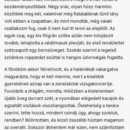
kezdeményezőbbek. Négy srác, olyan húsz-harminc
közöttiek meg két, valamivel még fiatalabbnak tűnő lány
volt ebben a csapatban, és mint mondták, még valaki
csatlakozni fog, csak ő nem tud itt lenni az elejétől. Az
egyik csaj, egy kis filigrán szőke aztán nem totojázott
tovább, lehajtotta a védőmaszk plexijét, és első lendülettel
szétcsapott egy borosüveget. Szokás szerint a legelső
szilánkos roppanást ezúttal is hangos üdvrivalgás fogadta.
A főnököm ekkor félrehívott, és a halántékát vakargatva
magyarázta, hogy el kell mennie, mert a kisebbik
gyerekének aznap van a zeneiskolai vizsgakoncertje.
Fuvolázik a drágám, mondta, miközben a kisteremben
újabb üveg durrant szét, a nyomában elégedett kacajok és
egzaltált visítások visszhangzottak. Őstehetség a tanára
szerint, tette hozzá, mindent csinálj úgy, ahogy szoktuk,
rendben? Bólintottam, és kicsit összébb húztam magamon
az overallt. Sokszor átmentem már ezen, nem számítottam