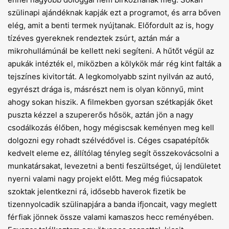
szülinapi ajándéknak kapják ezt a programot, és arra bőven
elég, amit a benti termek nyújtanak. Előfordult az is, hogy
tízéves gyereknek rendeztek zsúrt, aztán már a
mikrohullámúnál be kellett neki segíteni. A hűtőt végül az
apukák intézték el, miközben a kölykök már rég kint falták a
tejszínes kivitortát. A legkomolyabb szint nyilván az autó,
egyrészt drága is, másrészt nem is olyan könnyű, mint
ahogy sokan hiszik. A filmekben gyorsan szétkapják őket
puszta kézzel a szupererős hősök, aztán jön a nagy
csodálkozás élőben, hogy mégiscsak keményen meg kell
dolgozni egy rohadt szélvédővel is. Céges csapatépítők
kedvelt eleme ez, állítólag tényleg segít összekovácsolni a
munkatársakat, levezetni a benti feszültséget, új lendületet
nyerni valami nagy projekt előtt. Meg még fiúcsapatok
szoktak jelentkezni rá, idősebb haverok fizetik be
tizennyolcadik szülinapjára a banda ifjoncait, vagy meglett
férfiak jönnek össze valami kamaszos hecc reményében.