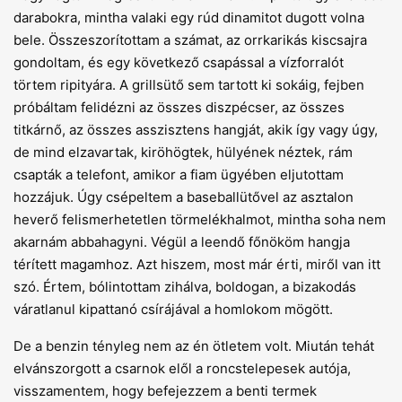
darabokra, mintha valaki egy rúd dinamitot dugott volna
bele. Összeszorítottam a számat, az orrkarikás kiscsajra
gondoltam, és egy következő csapással a vízforralót
törtem ripityára. A grillsütő sem tartott ki sokáig, fejben
próbáltam felidézni az összes diszpécser, az összes
titkárnő, az összes asszisztens hangját, akik így vagy úgy,
de mind elzavartak, kiröhögtek, hülyének néztek, rám
csapták a telefont, amikor a fiam ügyében eljutottam
hozzájuk. Úgy csépeltem a baseballütővel az asztalon
heverő felismerhetetlen törmelékhalmot, mintha soha nem
akarnám abbahagyni. Végül a leendő főnököm hangja
térített magamhoz. Azt hiszem, most már érti, miről van itt
szó. Értem, bólintottam zihálva, boldogan, a bizakodás
váratlanul kipattanó csírájával a homlokom mögött.
De a benzin tényleg nem az én ötletem volt. Miután tehát
elvánszorgott a csarnok elől a roncstelepesek autója,
visszamentem, hogy befejezzem a benti termek