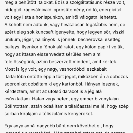
meg a behűtött italokat. Ez is a szolgáltatásunk része volt,
hidegtál, rágcsálnivaló, aprósütemény, üdítő, energiaital,
volt egy lista a honlapunkon, amiről válogatni lehetett.
Alkoholt nem adtunk, vagy hivatalosan legalábbis nem, de
azért elég sok kuncsaft igényelte, hogy legyen sör, viszki,
unikum, jéger, ha lányok is jönnek, becherovka, esetleg
baileys. Ilyenkor a főnök aláíratott egy külön papírt velük,
hogy az ittasan elszenvedett sérülés nem a mi
felelősségünk, aztán beszerzett mindent, amit kértek.
Most is így volt, egy nagy, vashordóból eszkábált
italtartóba öntötte épp a tört jeget, miközben én a dobozos
sopronikat dobáltam ki egy kartonból. Hányan lesznek,
kérdeztem, amint az utolsó darabot is a jég alá
csúsztattam. Hatan vagy heten, egy ember bizonytalan.
Bólintottam, aztán odaálltam a tálalóasztal mellé, hogy szép
sorban kirakjam a téliszalámis kenyereket.
Egy anya annál nagyobb bűnt nem követhet el, hogy