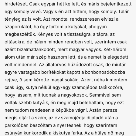
hirdetését. Csak egypár hét kellett, és máris bejelentkezett
egy komoly vevő. Vagyis én azt hittem, hogy komoly. Talán
tényleg az is volt. Azt mondta, rendszeresen elviszi a
szaporulatot, ha úgy tartom a kutyákat, ahogyan
megbeszéltük. Kényes volt a tisztaságra, a tápra, az
oltásokra, de nálam minden rendben volt, szerintem csak
azért bizalmatlankodott, mert magyar vagyok. Két-három
alom után már szép hasznom lett, és a német is elégedett
volt mindennel. Az állatorvos húzódozott csak, de miután
egyre vastagabb borítékokat kapott a bonbonosdobozba
rejtve, ő sem kérette magát sokáig. Azért néha kimentem
csak úgy, kutya nélkül egy-egy szamojédos találkozóra,
hogy lássam, mit tudnak a nagyokosok. Semmivel sem
voltak szebb kutyáik, én meg majd belehaltam, hogy ezt
nem tudom rendesen a képükbe vágni. Aztán persze
mégis eljárt a szám, az év szamojédja díjátadó után a
parkolóban beszóltam a nyertesnek, hogy szerintem
csúnyán kunkorodik a kiskutya farka. Az a hülye nő meg