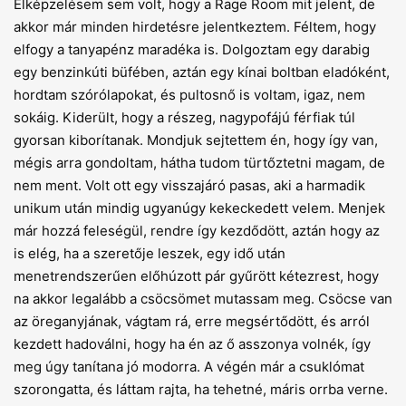
Elképzelésem sem volt, hogy a Rage Room mit jelent, de
akkor már minden hirdetésre jelentkeztem. Féltem, hogy
elfogy a tanyapénz maradéka is. Dolgoztam egy darabig
egy benzinkúti büfében, aztán egy kínai boltban eladóként,
hordtam szórólapokat, és pultosnő is voltam, igaz, nem
sokáig. Kiderült, hogy a részeg, nagypofájú férfiak túl
gyorsan kiborítanak. Mondjuk sejtettem én, hogy így van,
mégis arra gondoltam, hátha tudom türtőztetni magam, de
nem ment. Volt ott egy visszajáró pasas, aki a harmadik
unikum után mindig ugyanúgy kekeckedett velem. Menjek
már hozzá feleségül, rendre így kezdődött, aztán hogy az
is elég, ha a szeretője leszek, egy idő után
menetrendszerűen előhúzott pár gyűrött kétezrest, hogy
na akkor legalább a csöcsömet mutassam meg. Csöcse van
az öreganyjának, vágtam rá, erre megsértődött, és arról
kezdett hadoválni, hogy ha én az ő asszonya volnék, így
meg úgy tanítana jó modorra. A végén már a csuklómat
szorongatta, és láttam rajta, ha tehetné, máris orrba verne.