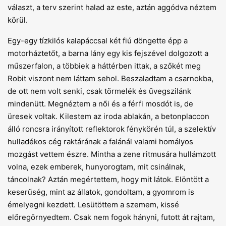
választ, a terv szerint halad az este, aztán aggódva néztem
körül.
Egy-egy tízkilós kalapáccsal két fiú döngette épp a
motorháztetőt, a barna lány egy kis fejszével dolgozott a
műszerfalon, a többiek a háttérben ittak, a szőkét meg
Robit viszont nem láttam sehol. Beszaladtam a csarnokba,
de ott nem volt senki, csak törmelék és üvegszilánk
mindenütt. Megnéztem a női és a férfi mosdót is, de
üresek voltak. Kilestem az iroda ablakán, a betonplaccon
álló roncsra irányított reflektorok fénykörén túl, a szelektív
hulladékos cég raktárának a falánál valami homályos
mozgást vettem észre. Mintha a zene ritmusára hullámzott
volna, ezek emberek, hunyorogtam, mit csinálnak,
táncolnak? Aztán megértettem, hogy mit látok. Elöntött a
keserűség, mint az állatok, gondoltam, a gyomrom is
émelyegni kezdett. Lesütöttem a szemem, kissé
előregörnyedtem. Csak nem fogok hányni, futott át rajtam,