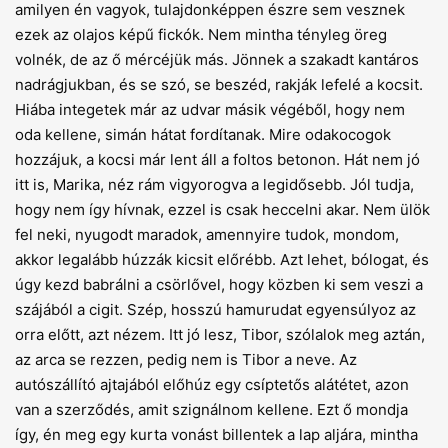
amilyen én vagyok, tulajdonképpen észre sem vesznek
ezek az olajos képű fickók. Nem mintha tényleg öreg
volnék, de az ő mércéjük más. Jönnek a szakadt kantáros
nadrágjukban, és se szó, se beszéd, rakják lefelé a kocsit.
Hiába integetek már az udvar másik végéből, hogy nem
oda kellene, simán hátat fordítanak. Mire odakocogok
hozzájuk, a kocsi már lent áll a foltos betonon. Hát nem jó
itt is, Marika, néz rám vigyorogva a legidősebb. Jól tudja,
hogy nem így hívnak, ezzel is csak heccelni akar. Nem ülök
fel neki, nyugodt maradok, amennyire tudok, mondom,
akkor legalább húzzák kicsit előrébb. Azt lehet, bólogat, és
úgy kezd babrálni a csörlővel, hogy közben ki sem veszi a
szájából a cigit. Szép, hosszú hamurudat egyensúlyoz az
orra előtt, azt nézem. Itt jó lesz, Tibor, szólalok meg aztán,
az arca se rezzen, pedig nem is Tibor a neve. Az
autószállító ajtajából előhúz egy csíptetős alátétet, azon
van a szerződés, amit szignálnom kellene. Ezt ő mondja
így, én meg egy kurta vonást billentek a lap aljára, mintha