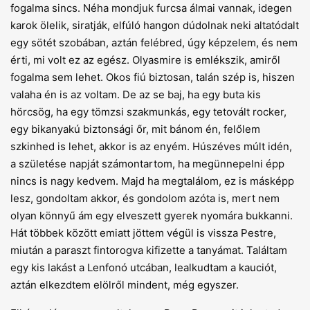
fogalma sincs. Néha mondjuk furcsa álmai vannak, idegen
karok ölelik, siratják, elfúló hangon dúdolnak neki altatódalt
egy sötét szobában, aztán felébred, úgy képzelem, és nem
érti, mi volt ez az egész. Olyasmire is emlékszik, amiről
fogalma sem lehet. Okos fiú biztosan, talán szép is, hiszen
valaha én is az voltam. De az se baj, ha egy buta kis
hörcsög, ha egy tömzsi szakmunkás, egy tetovált rocker,
egy bikanyakú biztonsági őr, mit bánom én, felőlem
szkinhed is lehet, akkor is az enyém. Húszéves múlt idén,
a születése napját számontartom, ha megünnepelni épp
nincs is nagy kedvem. Majd ha megtalálom, ez is másképp
lesz, gondoltam akkor, és gondolom azóta is, mert nem
olyan könnyű ám egy elveszett gyerek nyomára bukkanni.
Hát többek között emiatt jöttem végül is vissza Pestre,
miután a paraszt fintorogva kifizette a tanyámat. Találtam
egy kis lakást a Lenfonó utcában, lealkudtam a kauciót,
aztán elkezdtem elölről mindent, még egyszer.