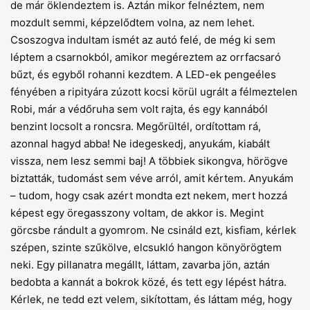
de már öklendeztem is. Aztán mikor felnéztem, nem
mozdult semmi, képzelődtem volna, az nem lehet.
Csoszogva indultam ismét az autó felé, de még ki sem
léptem a csarnokból, amikor megéreztem az orrfacsaró
bűzt, és egyből rohanni kezdtem. A LED-ek pengeéles
fényében a ripityára zúzott kocsi körül ugrált a félmeztelen
Robi, már a védőruha sem volt rajta, és egy kannából
benzint locsolt a roncsra. Megőrültél, ordítottam rá,
azonnal hagyd abba! Ne idegeskedj, anyukám, kiabált
vissza, nem lesz semmi baj! A többiek sikongva, hörögve
biztatták, tudomást sem véve arról, amit kértem. Anyukám
– tudom, hogy csak azért mondta ezt nekem, mert hozzá
képest egy öregasszony voltam, de akkor is. Megint
görcsbe rándult a gyomrom. Ne csináld ezt, kisfiam, kérlek
szépen, szinte szűkölve, elcsukló hangon könyörögtem
neki. Egy pillanatra megállt, láttam, zavarba jön, aztán
bedobta a kannát a bokrok közé, és tett egy lépést hátra.
Kérlek, ne tedd ezt velem, sikítottam, és láttam még, hogy