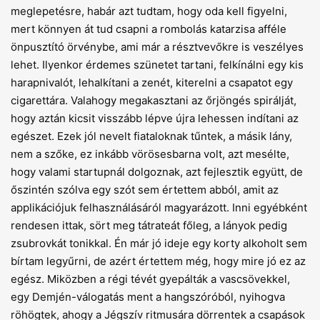
meglepetésre, habár azt tudtam, hogy oda kell figyelni,
mert könnyen át tud csapni a rombolás katarzisa afféle
önpusztító örvénybe, ami már a résztvevőkre is veszélyes
lehet. Ilyenkor érdemes szünetet tartani, felkínálni egy kis
harapnivalót, lehalkítani a zenét, kiterelni a csapatot egy
cigarettára. Valahogy megakasztani az őrjöngés spirálját,
hogy aztán kicsit visszább lépve újra lehessen indítani az
egészet. Ezek jól nevelt fiataloknak tűntek, a másik lány,
nem a szőke, ez inkább vörösesbarna volt, azt mesélte,
hogy valami startupnál dolgoznak, azt fejlesztik együtt, de
őszintén szólva egy szót sem értettem abból, amit az
applikációjuk felhasználásáról magyarázott. Inni egyébként
rendesen ittak, sört meg tátrateát főleg, a lányok pedig
zsubrovkát tonikkal. Én már jó ideje egy korty alkoholt sem
bírtam legyűrni, de azért értettem még, hogy mire jó ez az
egész. Miközben a régi tévét gyepálták a vascsövekkel,
egy Demjén-válogatás ment a hangszóróból, nyihogva
röhögtek, ahogy a Jégszív ritmusára dörrentek a csapások