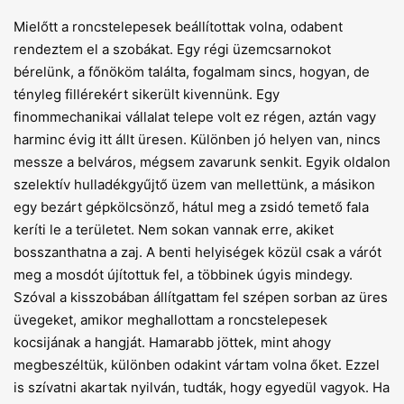
Mielőtt a roncstelepesek beállítottak volna, odabent
rendeztem el a szobákat. Egy régi üzemcsarnokot
bérelünk, a főnököm találta, fogalmam sincs, hogyan, de
tényleg fillérekért sikerült kivennünk. Egy
finommechanikai vállalat telepe volt ez régen, aztán vagy
harminc évig itt állt üresen. Különben jó helyen van, nincs
messze a belváros, mégsem zavarunk senkit. Egyik oldalon
szelektív hulladékgyűjtő üzem van mellettünk, a másikon
egy bezárt gépkölcsönző, hátul meg a zsidó temető fala
keríti le a területet. Nem sokan vannak erre, akiket
bosszanthatna a zaj. A benti helyiségek közül csak a várót
meg a mosdót újítottuk fel, a többinek úgyis mindegy.
Szóval a kisszobában állítgattam fel szépen sorban az üres
üvegeket, amikor meghallottam a roncstelepesek
kocsijának a hangját. Hamarabb jöttek, mint ahogy
megbeszéltük, különben odakint vártam volna őket. Ezzel
is szívatni akartak nyilván, tudták, hogy egyedül vagyok. Ha