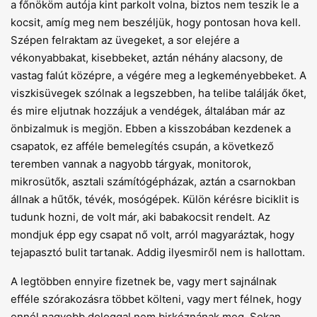
a főnököm autója kint parkolt volna, biztos nem teszik le a
kocsit, amíg meg nem beszéljük, hogy pontosan hova kell.
Szépen felraktam az üvegeket, a sor elejére a
vékonyabbakat, kisebbeket, aztán néhány alacsony, de
vastag falút középre, a végére meg a legkeményebbeket. A
viszkisüvegek szólnak a legszebben, ha telibe találják őket,
és mire eljutnak hozzájuk a vendégek, általában már az
önbizalmuk is megjön. Ebben a kisszobában kezdenek a
csapatok, ez afféle bemelegítés csupán, a következő
teremben vannak a nagyobb tárgyak, monitorok,
mikrosütők, asztali számítógépházak, aztán a csarnokban
állnak a hűtők, tévék, mosógépek. Külön kérésre biciklit is
tudunk hozni, de volt már, aki babakocsit rendelt. Az
mondjuk épp egy csapat nő volt, arról magyaráztak, hogy
tejapasztó bulit tartanak. Addig ilyesmiről nem is hallottam.
A legtöbben ennyire fizetnek be, vagy mert sajnálnak
efféle szórakozásra többet költeni, vagy mert félnek, hogy
ennél nagyobb dologgal nem birkóznának meg. Sokan