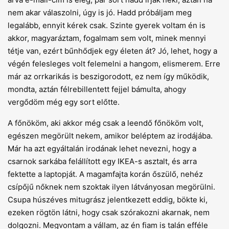
nem akar válaszolni, úgy is jó. Hadd próbáljam meg
legalább, ennyit kérek csak. Szinte gyerek voltam én is
akkor, magyaráztam, fogalmam sem volt, minek mennyi
tétje van, ezért bűnhődjek egy életen át? Jó, lehet, hogy a
végén felesleges volt felemelni a hangom, elismerem. Erre
már az orrkarikás is beszigorodott, ez nem így működik,
mondta, aztán félrebillentett fejjel bámulta, ahogy
vergődöm még egy sort előtte.
A főnököm, aki akkor még csak a leendő főnököm volt,
egészen megörült nekem, amikor beléptem az irodájába.
Már ha azt egyáltalán irodának lehet nevezni, hogy a
csarnok sarkába felállított egy IKEA-s asztalt, és arra
fektette a laptopját. A magamfajta korán őszülő, nehéz
csípőjű nőknek nem szoktak ilyen látványosan megörülni.
Csupa húszéves mitugrász jelentkezett eddig, bökte ki,
ezeken rögtön látni, hogy csak szórakozni akarnak, nem
dolgozni. Megvontam a vállam, az én fiam is talán efféle