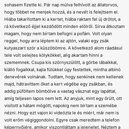
sohasem fizette ki. Pár nap múlva felhívott az állatorvos,
hogy többet ne menjek hozzá, és a nevét is felejtsem el.
Hiába takarítottam ki a kertet, hiába raktam fel új drótot, a
rá következő éjjel kezdődött minden elölről. Sírva átkoztam
magam, hogy nem bírtam befogni a pofám. Volt olyan
reggel, hogy arra léptem ki az ajtón, valaki egy zsák
kutyaszart szór a küszöbömre. A következő alom ráadásul
tele volt selejtes kölykökkel, alig akartam hinni a
szememnek. Csupa kis szörnyszülött, a görbe lábaikkal,
kiálló fogaikkal, kajla fülükkel úgy festettek, mintha albínó
denevérek volnának. Tudtam, hogy senkinek nem kellenek
majd, hátravittem őket a kert végébe egy zsákban, és
addig püföltem bömbölve a vastag vásznat egy lapáttal,
amíg teljesen lapos nem lett. Az anyjuk, mint egy őrült, ott
visított a hátam mögött, napokig nem bírtam a szemébe
nézni. Hogy ezt vajon ki videózta le és miért, már nem is
volt erőm végiggondolni. Egyre csak meredtem a telefon
képernyőjére, amikor viszontláttam a jelenetet. Néztem a