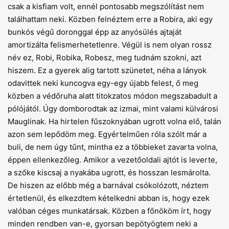
csak a kisfiam volt, ennél pontosabb megszólítást nem
találhattam neki. Közben felnéztem erre a Robira, aki egy
bunkós végű doronggal épp az anyósülés ajtaját
amortizálta felismerhetetlenre. Végül is nem olyan rossz
név ez, Robi, Robika, Robesz, meg tudnám szokni, azt
hiszem. Ez a gyerek alig tartott szünetet, néha a lányok
odavittek neki kuncogva egy-egy újabb felest, ő meg
közben a védőruha alatt titokzatos módon megszabadult a
pólójától. Úgy domborodtak az izmai, mint valami külvárosi
Mauglinak. Ha hirtelen fűszoknyában ugrott volna elő, talán
azon sem lepődöm meg. Egyértelműen róla szólt már a
buli, de nem úgy tűnt, mintha ez a többieket zavarta volna,
éppen ellenkezőleg. Amikor a vezetőoldali ajtót is leverte,
a szőke kiscsaj a nyakába ugrott, és hosszan lesmárolta.
De hiszen az előbb még a barnával csókolózott, néztem
értetlenül, és elkezdtem kételkedni abban is, hogy ezek
valóban céges munkatársak. Közben a főnököm írt, hogy
minden rendben van-e, gyorsan bepötyögtem neki a