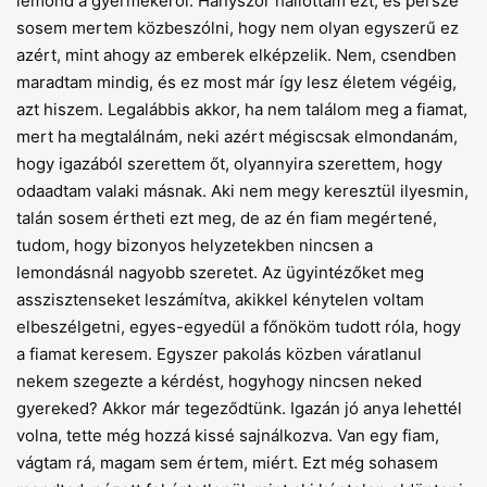
lemond a gyermekéről. Hányszor hallottam ezt, és persze
sosem mertem közbeszólni, hogy nem olyan egyszerű ez
azért, mint ahogy az emberek elképzelik. Nem, csendben
maradtam mindig, és ez most már így lesz életem végéig,
azt hiszem. Legalábbis akkor, ha nem találom meg a fiamat,
mert ha megtalálnám, neki azért mégiscsak elmondanám,
hogy igazából szerettem őt, olyannyira szerettem, hogy
odaadtam valaki másnak. Aki nem megy keresztül ilyesmin,
talán sosem értheti ezt meg, de az én fiam megértené,
tudom, hogy bizonyos helyzetekben nincsen a
lemondásnál nagyobb szeretet. Az ügyintézőket meg
asszisztenseket leszámítva, akikkel kénytelen voltam
elbeszélgetni, egyes-egyedül a főnököm tudott róla, hogy
a fiamat keresem. Egyszer pakolás közben váratlanul
nekem szegezte a kérdést, hogyhogy nincsen neked
gyereked? Akkor már tegeződtünk. Igazán jó anya lehettél
volna, tette még hozzá kissé sajnálkozva. Van egy fiam,
vágtam rá, magam sem értem, miért. Ezt még sohasem