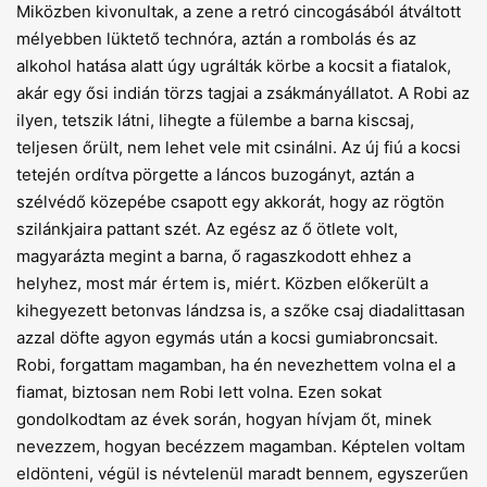
Miközben kivonultak, a zene a retró cincogásából átváltott
mélyebben lüktető technóra, aztán a rombolás és az
alkohol hatása alatt úgy ugrálták körbe a kocsit a fiatalok,
akár egy ősi indián törzs tagjai a zsákmányállatot. A Robi az
ilyen, tetszik látni, lihegte a fülembe a barna kiscsaj,
teljesen őrült, nem lehet vele mit csinálni. Az új fiú a kocsi
tetején ordítva pörgette a láncos buzogányt, aztán a
szélvédő közepébe csapott egy akkorát, hogy az rögtön
szilánkjaira pattant szét. Az egész az ő ötlete volt,
magyarázta megint a barna, ő ragaszkodott ehhez a
helyhez, most már értem is, miért. Közben előkerült a
kihegyezett betonvas lándzsa is, a szőke csaj diadalittasan
azzal döfte agyon egymás után a kocsi gumiabroncsait.
Robi, forgattam magamban, ha én nevezhettem volna el a
fiamat, biztosan nem Robi lett volna. Ezen sokat
gondolkodtam az évek során, hogyan hívjam őt, minek
nevezzem, hogyan becézzem magamban. Képtelen voltam
eldönteni, végül is névtelenül maradt bennem, egyszerűen