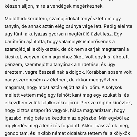
készen álljon, mire a vendégek megérkeznek.
Mielőtt idekerültem, szamojédokat tenyésztettem egy
tanyán, de annak aztán elég csúnya vége lett. Pedig eleinte
úgy tűnt, a kutyázás gyorsan megtérülő üzlet lesz. Egy
barátnőm ajánlotta, hogy valamelyik ismerősének a
szamojédjai lekölykeztek, de ők nem akarják megtartani a
kicsiket, vegyem én magamhoz őket. Volt egy kis félretett
pénzem, szembejött a tanyának a hirdetése, és úgy
éreztem, végre összeállnak a dolgok. Korábban sosem volt
nagy szerencsém az életben, de akkor meggyőztem
magamat, hogy most aztán eljött az én időm. A kölykök
mellett vettem még egy felnőtt kant meg egy szukát is, és
elkezdtem velük találkozókra járni. Persze rögtön kinéztek,
hogy biztos szaporító vagyok, hiába magyaráztam, hogy
igazából még bele se kezdtem az egészbe. Már egyből az
irigykedés meg a lenézés fogadott. Akkor basszátok meg,
gondoltam, és inkább német oldalakra tettem fel a kölykök