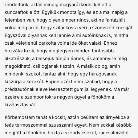
rendeltünk, aztán mindig magyarázkodni kellett a
kuncsaftok előtt. Egyikük mondta így, és ez a mai napig a
fejemben van, hogy olyan ember nincs, aki ne fantáziált
volna még arról, hogy szilánkosra veri a szomszéd kocsiját.
Egyszóval olyannak kell lennie a mi autóinknak is, mintha
csak véletlenül parkolta volna ide őket valaki. Ehhez
hozzátartozik, hogy meglegyen minden fontosabb
alkatrészük, a belsejük tűnjön épnek, és amennyire még
megoldható, csillogjanak tisztán. A másik dolog, amin
mindenki szokott fantáziálni, hogy egy haragosának
kiszúrja a kerekét. Éppen ezért nem szabad, hogy a
prédaautónak eleve leeresztett gumijai legyenek. Ma már
ezekre a szempontokra nagyon ügyel a főnököm a
kiválasztásnál.
Körbemostam tehát a kocsit, aztán beültem az árnyékba a
teás termoszommal szusszanni egyet. Nem sokkal később
megjött a főnököm, hozta a szendvicseket, rágcsálnivalót