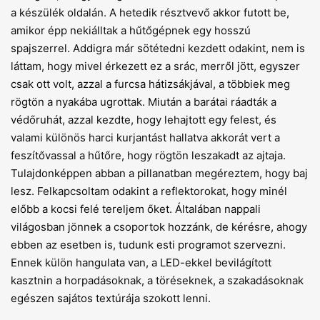
a készülék oldalán. A hetedik résztvevő akkor futott be,
amikor épp nekiálltak a hűtőgépnek egy hosszú
spajszerrel. Addigra már sötétedni kezdett odakint, nem is
láttam, hogy mivel érkezett ez a srác, merről jött, egyszer
csak ott volt, azzal a furcsa hátizsákjával, a többiek meg
rögtön a nyakába ugrottak. Miután a barátai ráadták a
védőruhát, azzal kezdte, hogy lehajtott egy felest, és
valami különös harci kurjantást hallatva akkorát vert a
feszítővassal a hűtőre, hogy rögtön leszakadt az ajtaja.
Tulajdonképpen abban a pillanatban megéreztem, hogy baj
lesz. Felkapcsoltam odakint a reflektorokat, hogy minél
előbb a kocsi felé tereljem őket. Általában nappali
világosban jönnek a csoportok hozzánk, de kérésre, ahogy
ebben az esetben is, tudunk esti programot szervezni.
Ennek külön hangulata van, a LED-ekkel bevilágított
kasztnin a horpadásoknak, a töréseknek, a szakadásoknak
egészen sajátos textúrája szokott lenni.