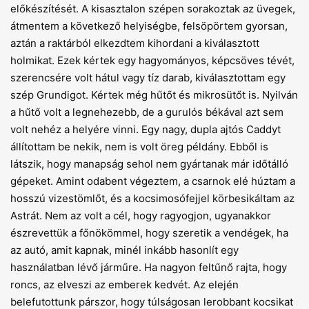
előkészítését. A kisasztalon szépen sorakoztak az üvegek,
átmentem a következő helyiségbe, felsöpörtem gyorsan,
aztán a raktárból elkezdtem kihordani a kiválasztott
holmikat. Ezek kértek egy hagyományos, képcsöves tévét,
szerencsére volt hátul vagy tíz darab, kiválasztottam egy
szép Grundigot. Kértek még hűtőt és mikrosütőt is. Nyilván
a hűtő volt a legnehezebb, de a gurulós békával azt sem
volt nehéz a helyére vinni. Egy nagy, dupla ajtós Caddyt
állítottam be nekik, nem is volt öreg példány. Ebből is
látszik, hogy manapság sehol nem gyártanak már időtálló
gépeket. Amint odabent végeztem, a csarnok elé húztam a
hosszú vizestömlőt, és a kocsimosófejjel körbesikáltam az
Astrát. Nem az volt a cél, hogy ragyogjon, ugyanakkor
észrevettük a főnökömmel, hogy szeretik a vendégek, ha
az autó, amit kapnak, minél inkább hasonlít egy
használatban lévő járműre. Ha nagyon feltűnő rajta, hogy
roncs, az elveszi az emberek kedvét. Az elején
belefutottunk párszor, hogy túlságosan lerobbant kocsikat