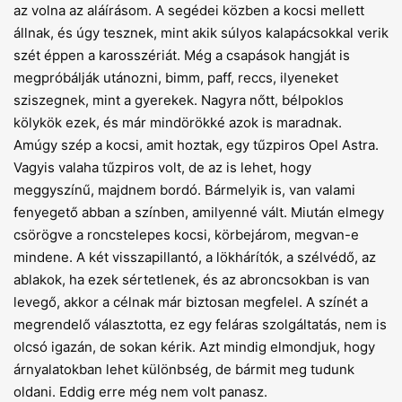
az volna az aláírásom. A segédei közben a kocsi mellett
állnak, és úgy tesznek, mint akik súlyos kalapácsokkal verik
szét éppen a karosszériát. Még a csapások hangját is
megpróbálják utánozni, bimm, paff, reccs, ilyeneket
sziszegnek, mint a gyerekek. Nagyra nőtt, bélpoklos
kölykök ezek, és már mindörökké azok is maradnak.
Amúgy szép a kocsi, amit hoztak, egy tűzpiros Opel Astra.
Vagyis valaha tűzpiros volt, de az is lehet, hogy
meggyszínű, majdnem bordó. Bármelyik is, van valami
fenyegető abban a színben, amilyenné vált. Miután elmegy
csörögve a roncstelepes kocsi, körbejárom, megvan-e
mindene. A két visszapillantó, a lökhárítók, a szélvédő, az
ablakok, ha ezek sértetlenek, és az abroncsokban is van
levegő, akkor a célnak már biztosan megfelel. A színét a
megrendelő választotta, ez egy feláras szolgáltatás, nem is
olcsó igazán, de sokan kérik. Azt mindig elmondjuk, hogy
árnyalatokban lehet különbség, de bármit meg tudunk
oldani. Eddig erre még nem volt panasz.