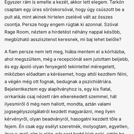
Egyszer rám is emelte a kezét, akkor lett elegem. Tarkón
csaptam egy üres söröskorsóval, hogy úgy csúszott be a
pult alá, mint akinek hirtelen zselévé vált az összes
csontja. Persze hogy engem rúgtak ki azonnal. Szóval
Rage Room, néztem a hirdetést néhány nappal később,
megbízható asszisztenst keresnek, mi baj lehet belőle?
A fiam persze nem lett meg, hiába mentem el a kórházba,
ahol megszültem, még a recepciónál sem jutottam beljebb,
és egy ápoló olyan fenyegető tekintettel méregetett,
miközben előadtam a kérésemet, hogy attól kezdtem félni,
a végén még ott fognak, bedugnak a pszichiátriára.
Bejelentkeztem egy alapítványhoz is, egy kis fiatal,
orrkarikás csaj nézett rám elkerekedett szemmel, hát
ilyesmiről ő még nem hallott, mondta, aztán valami
jogsegélyszolgálatról kezdett magyarázni, meg ilyen
kérvényről, olyan beadványról, hasogatni kezdett tőle a
fejem. Én csak egy esélyt szeretnék, motyogtam, egyetlen,
árva e-mail-cím is elég, pár sort hadd írjak neki, aztán ha