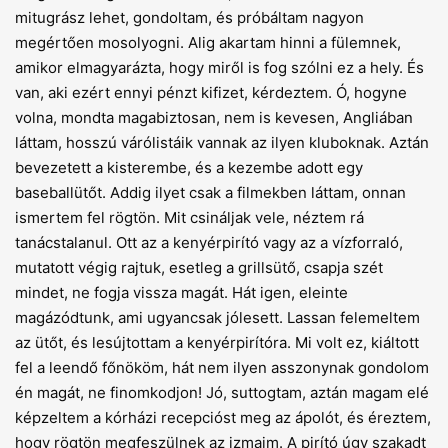
mitugrász lehet, gondoltam, és próbáltam nagyon
megértően mosolyogni. Alig akartam hinni a fülemnek,
amikor elmagyarázta, hogy miről is fog szólni ez a hely. És
van, aki ezért ennyi pénzt kifizet, kérdeztem. Ó, hogyne
volna, mondta magabiztosan, nem is kevesen, Angliában
láttam, hosszú várólistáik vannak az ilyen kluboknak. Aztán
bevezetett a kisterembe, és a kezembe adott egy
baseballütőt. Addig ilyet csak a filmekben láttam, onnan
ismertem fel rögtön. Mit csináljak vele, néztem rá
tanácstalanul. Ott az a kenyérpirító vagy az a vízforraló,
mutatott végig rajtuk, esetleg a grillsütő, csapja szét
mindet, ne fogja vissza magát. Hát igen, eleinte
magázódtunk, ami ugyancsak jólesett. Lassan felemeltem
az ütőt, és lesújtottam a kenyérpirítóra. Mi volt ez, kiáltott
fel a leendő főnököm, hát nem ilyen asszonynak gondolom
én magát, ne finomkodjon! Jó, suttogtam, aztán magam elé
képzeltem a kórházi recepcióst meg az ápolót, és éreztem,
hogy rögtön megfeszülnek az izmaim. A pirító úgy szakadt