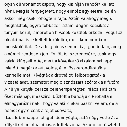
olyan dührohamot kapott, hogy kis híján rendőrt kellett
hívni. Meg is fenyegetett, hogy elintéz egy életre, de én
akkor még csak röhögtem rajta. Aztán valahogy mégis
megtaláltak, egyre többször láttam idegen kocsikat a
tanyám körül, ismeretlen hívások kezdtek érkezni, végül az
oldalaimat is le kellett törölnöm, mert kommentben
mocskolódtak. De addig nincs semmi baj, gondoltam, amíg
a német rendesen jön. És jött is, szerencsére, csakhogy
valaki kifigyelhette, mert a következő alkalommal, épp,
mielőtt megérkezett volna, éjjel összerondították a
kenneljeimet. Kivágták a dróthálót, felborogatták a
vizestálakat, szemetet meg disznószart szórtak a kifutóra.
A hülye kutyák persze belehemperegtek, hiába sikáltam
őket másnap, messziről bűzlött a bundájuk. Próbáltam
elmagyarázni neki, hogy valaki ki akar baszni velem, de a
német egyre csak a fejét csóválta,
dasistüberhauptnichtgut, dünnyögte, aztán úgy vette át a
kölyköket, mintha hibásak lettek volna. Az utolsó részletet