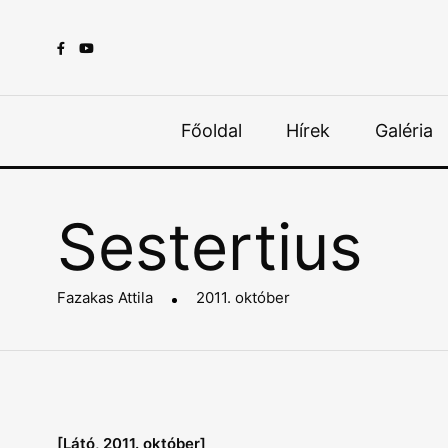
Főoldal
Hírek
Galéria
Sestertius
Fazakas Attila
2011. október
[Látó, 2011. október]