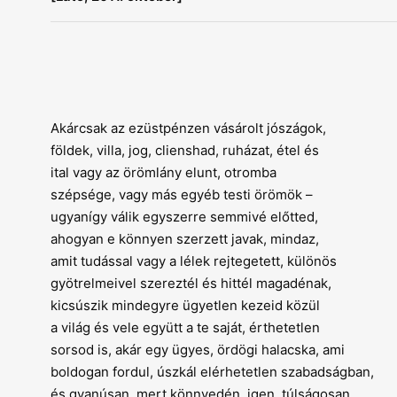
Akárcsak az ezüstpénzen vásárolt jószágok,
földek, villa, jog, clienshad, ruházat, étel és
ital vagy az örömlány elunt, otromba
szépsége, vagy más egyéb testi örömök –
ugyanígy válik egyszerre semmivé előtted,
ahogyan e könnyen szerzett javak, mindaz,
amit tudással vagy a lélek rejtegetett, különös
gyötrelmeivel szereztél és hittél magadénak,
kicsúszik mindegyre ügyetlen kezeid közül
a világ és vele együtt a te saját, érthetetlen
sorsod is, akár egy ügyes, ördögi halacska, ami
boldogan fordul, úszkál elérhetetlen szabadságban,
és gyanúsan, mert könnyedén, igen, túlságosan