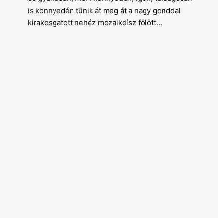
is könnyedén tűnik át meg át a nagy gonddal
kirakosgatott nehéz mozaikdísz fölött…