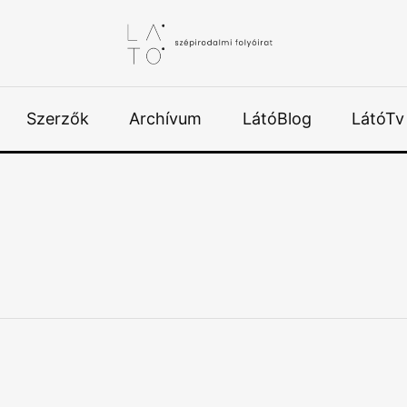
Szerzők
Archívum
LátóBlog
LátóTv