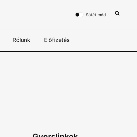
Sötét mód
Rólunk
Előfizetés
Gyorslinkek