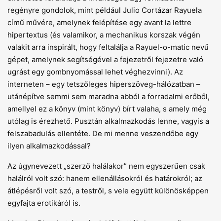
regényre gondolok, mint például Julio Cortázar Rayuela
című művére, amelynek felépítése egy avant la lettre
hipertextus (és valamikor, a mechanikus korszak végén
valakit arra inspirált, hogy feltalálja a Rayuel-o-matic nevű
gépet, amelynek segítségével a fejezetről fejezetre való
ugrást egy gombnyomással lehet véghezvinni). Az
interneten – egy tetszőleges hiperszöveg-hálózatban –
utánépítve semmi sem maradna abból a forradalmi erőből,
amellyel ez a könyv (mint könyv) bírt valaha, s amely még
utólag is érezhető. Pusztán alkalmazkodás lenne, vagyis a
felszabadulás ellentéte. De mi menne veszendőbe egy
ilyen alkalmazkodással?
Az úgynevezett „szerző halálakor” nem egyszerűen csak
halálról volt szó: hanem ellenállásokról és határokról; az
átlépésről volt szó, a testről, s vele együtt különösképpen
egyfajta erotikáról is.