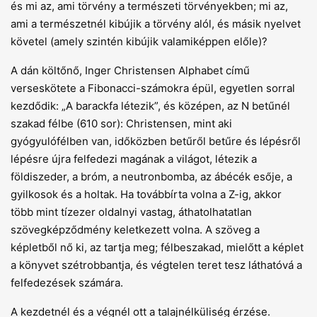
és mi az, ami törvény a természeti törvényekben; mi az,
ami a természetnél kibújik a törvény alól, és másik nyelvet
követel (amely szintén kibújik valamiképpen előle)?
A dán költőnő, Inger Christensen Alphabet című
verseskötete a Fibonacci-számokra épül, egyetlen sorral
kezdődik: „A barackfa létezik”, és középen, az N betűnél
szakad félbe (610 sor): Christensen, mint aki
gyógyulófélben van, időközben betűről betűre és lépésről
lépésre újra felfedezi magának a világot, létezik a
földiszeder, a bróm, a neutronbomba, az ábécék esője, a
gyilkosok és a holtak. Ha továbbírta volna a Z-ig, akkor
több mint tízezer oldalnyi vastag, áthatolhatatlan
szövegképződmény keletkezett volna. A szöveg a
képletből nő ki, az tartja meg; félbeszakad, mielőtt a képlet
a könyvet szétrobbantja, és végtelen teret tesz láthatóvá a
felfedezések számára.
A kezdetnél és a végnél ott a talajnélküliség érzése.