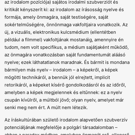
az irodalom pozíciója) sajátos irodalmi szubverziót és
kritikát kényszerít ki: az irodalom az írásosság nyelve és
formája, amely önmagára, saját testiségére, saját
sokértelműségére, önnönmaga vakfoltjaira vonatkozik. Az
új, a vizuális, elektronikus kulcsmédium (ellentétben
például a filmmel) vakfoltjának mostanáig, amennyire én
tudom, nem volt specifikus, a médium sajátjaként működő,
az önmagára vonatkozásban saját fundamentumát aláásó
nyelve; ezek láthatatlanok maradnak. És bármit is mondana
bármilyen más nyelv – irodalom – a képekről, a képek
mögötti technikáról, a bennük jól elrejtett, implicit
retorikáról, a képeket kísérő gondolkodásról és az időről,
amelyben a képek megjelennek és eltűnnek: ez a nyelv
csupán kívülről, a múltból jövő; olyan nyelv, amelyet már
senki meg nem ért. A múlt nem létezik.
Az íráskultúrában születő irodalom alapvetően szubverzív
potenciáljának megfelelője a polgári társadalomban –
abban a paradox módban, amelyben önmagát erő, ellenerő