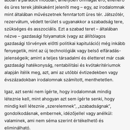
és üres terek játékaként jeleníti meg – egy, az irodalomnak
mint általában művészetnek fenntartott üres tér. Játszótér,
rezervátum, védett terület s ugyanakkor a szabadság tere,
szükséges és asszociális. Ezt a szabad teret – általában
nézve – gazdasági folyamatok (vagy az állítólagos
gazdasági törvények előtti politikai kapituláció) még inkább
fenyegetik, mint az új technológiák vagy belső elfáradás-
jelenségeik; amint a teljes társadalmi és életteret már csak
gazdasági hatékonyság, rentabilitási és kvótakritériumok
alapján ítélik meg, azt, ami az utóbbi évtizedekben vagy
évszázadokban irodalomnak számított, menthetetlen.
Igaz, azt senki nem ígérte, hogy irodalomnak mindig
léteznie kell, mint ahogyan azt sem ígérte senki, hogy
mindig kell léteznie „szerelemnek”, „szabadságnak”,
gondolkodásnak, embernek, idézőjellel vagy anélkül:
valaminek, ami nem séma szerint értékelhető és
eliminálható.