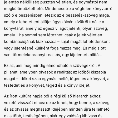
jelentés nélküliség pusztán véletlen, és egymástól nem
megkülönböztethető. Mindenesetre a végtelen könyvtárról
szóló elbeszélésben létezik az elbeszélés-szöveg maga,
amely a lehetetlent állítja: úgyszólván kívülről írná le a
könyvtárat, amely az egész világot jelenti; olyan szöveg,
amely – ha semmi sem létezhet, csak a jelek véletlen
kombinációjának kiaknázása – saját magát lehetetlenként
vagy jelentésnélküliként fogalmazza meg. És mégis ott
van, törmelékdarabnyi realitás, egy kijelentett állítás.
Ez az, ami még mindig elmondható a szövegekről. A
pillanat, amelyben olvasol: a realitás; az időből kiszabja
magát – időket szab egymás mellé, téged és a könyvet, a
testedet és a könyvet, téged és a könyv idejét.
Az írott kultúra napjaiból a régi külső hierarchiákhoz
vezető visszaút nincs: de az lehet, hogy benne, a szöveg
és az olvasás meghasadt idejében minden újra fellelhető:
ez a több, testiségében, akár egy valóság kihívása és