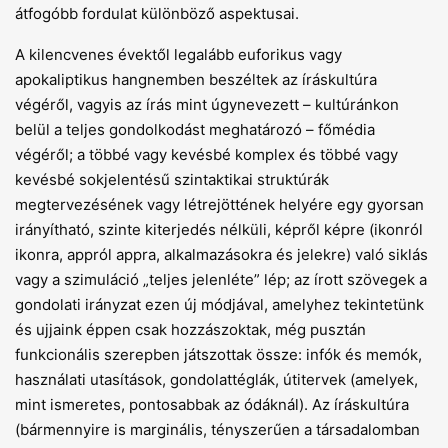
átfogóbb fordulat különböző aspektusai.
A kilencvenes évektől legalább euforikus vagy
apokaliptikus hangnemben beszéltek az íráskultúra
végéről, vagyis az írás mint úgynevezett – kultúránkon
belül a teljes gondolkodást meghatározó – főmédia
végéről; a többé vagy kevésbé komplex és többé vagy
kevésbé sokjelentésű szintaktikai struktúrák
megtervezésének vagy létrejöttének helyére egy gyorsan
irányítható, szinte kiterjedés nélküli, képről képre (ikonról
ikonra, appról appra, alkalmazásokra és jelekre) való siklás
vagy a szimuláció „teljes jelenléte” lép; az írott szövegek a
gondolati irányzat ezen új módjával, amelyhez tekintetünk
és ujjaink éppen csak hozzászoktak, még pusztán
funkcionális szerepben játszottak össze: infók és memók,
használati utasítások, gondolattéglák, útitervek (amelyek,
mint ismeretes, pontosabbak az ódáknál). Az íráskultúra
(bármennyire is marginális, tényszerűen a társadalomban