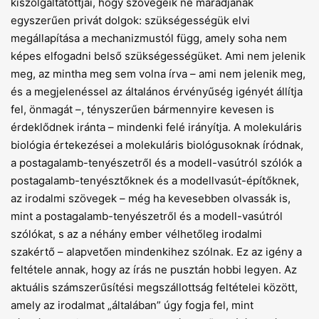
kiszolgáltatottjai, hogy szövegeik ne maradjanak
egyszerűen privát dolgok: szükségességük elvi
megállapítása a mechanizmustól függ, amely soha nem
képes elfogadni belső szükségességüket. Ami nem jelenik
meg, az mintha meg sem volna írva – ami nem jelenik meg,
és a megjelenéssel az általános érvényűség igényét állítja
fel, önmagát –, tényszerűen bármennyire kevesen is
érdeklődnek iránta – mindenki felé irányítja. A molekuláris
biológia értekezései a molekuláris biológusoknak íródnak,
a postagalamb-tenyészetről és a modell-vasútról szólók a
postagalamb-tenyésztőknek és a modellvasút-építőknek,
az irodalmi szövegek – még ha kevesebben olvassák is,
mint a postagalamb-tenyészetről és a modell-vasútról
szólókat, s az a néhány ember vélhetőleg irodalmi
szakértő – alapvetően mindenkihez szólnak. Ez az igény a
feltétele annak, hogy az írás ne pusztán hobbi legyen. Az
aktuális számszerűsítési megszállottság feltételei között,
amely az irodalmat „általában” úgy fogja fel, mint