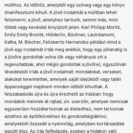
múlthoz. Az időhöz, amelyből egy szöveg vagy egy könyv
(manifesztum) kihull. A jövő irodalmát a múltban lehet
felismerni; a jövő, amelyhez tartozik, semmi más, mint
többé vagy kevésbé kinyújtott jelen. Karl Philipp Moritz,
Emily Emily Brontë, Hölderlin, Büchner, Lautréamont,
Kafka, M. Blecher, Felisberto Hernandez például mind a
jövő egy irodalmát írták meg anélkül, hogy egy pillanatig is
a jövőre gondoltak volna (ők vagy néhányuk ott a
legavultabbak, ahol mégis gondoltak a jövőre), úgyszólván
tévedésből írták a jövő irodalmát: mondatokat, verseket,
alakokat teremtettek, amelyek saját idejükből vagy talán
éppenséggel majdnem minden időből kihulltak. A
felszabadulás újra és újra érezhető az írásban: hogy
mondatok mennek át rajtad, ún. szerzőn, amelyek nemcsak
egyszerűen hozzátartoznak az életedhez, nem tartoznak
azokhoz az építőkövekhez és gondolattéglákhoz,
amelyekből összeáll a nyelvvilág, amelyben kortársaiddal
együtt élsz. Az írás felfedezés, ezeken a hidakon való