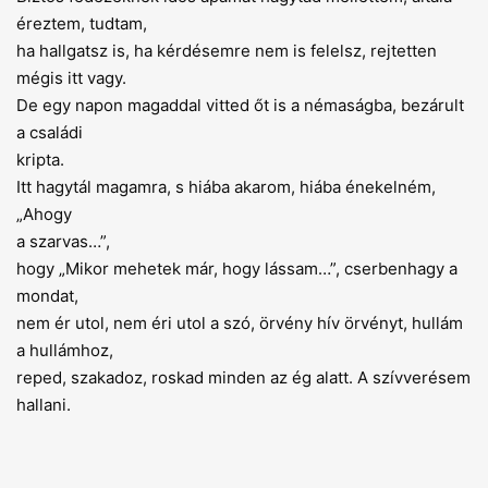
éreztem, tudtam,
ha hallgatsz is, ha kérdésemre nem is felelsz, rejtetten
mégis itt vagy.
De egy napon magaddal vitted őt is a némaságba, bezárult
a családi
kripta.
Itt hagytál magamra, s hiába akarom, hiába énekelném,
„Ahogy
a szarvas…”,
hogy „Mikor mehetek már, hogy lássam…”, cserbenhagy a
mondat,
nem ér utol, nem éri utol a szó, örvény hív örvényt, hullám
a hullámhoz,
reped, szakadoz, roskad minden az ég alatt. A szívverésem
hallani.