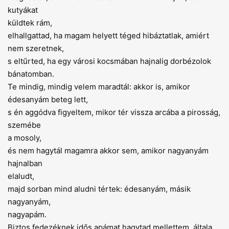
kutyákat
küldtek rám,
elhallgattad, ha magam helyett téged hibáztatlak, amiért
nem szeretnek,
s eltűrted, ha egy városi kocsmában hajnalig dorbézolok
bánatomban.
Te mindig, mindig velem maradtál: akkor is, amikor
édesanyám beteg lett,
s én aggódva figyeltem, mikor tér vissza arcába a pirosság,
szemébe
a mosoly,
és nem hagytál magamra akkor sem, amikor nagyanyám
hajnalban
elaludt,
majd sorban mind aludni tértek: édesanyám, másik
nagyanyám,
nagyapám.
Biztos fedezéknek idős apámat hagytad mellettem, általa