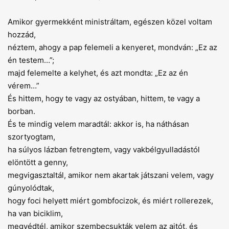
Amikor gyermekként ministráltam, egészen közel voltam
hozzád,
néztem, ahogy a pap felemeli a kenyeret, mondván: „Ez az
én testem…”;
majd felemelte a kelyhet, és azt mondta: „Ez az én
vérem…”
És hittem, hogy te vagy az ostyában, hittem, te vagy a
borban.
És te mindig velem maradtál: akkor is, ha náthásan
szortyogtam,
ha súlyos lázban fetrengtem, vagy vakbélgyulladástól
elöntött a genny,
megvigasztaltál, amikor nem akartak játszani velem, vagy
gúnyolódtak,
hogy foci helyett miért gombfocizok, és miért rollerezek,
ha van biciklim,
megvédtél, amikor szembecsukták velem az ajtót, és