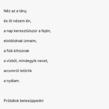
Néz az a lány,
és őt nézem én,
a nap keresztülszúr a fején,
eloldódnak izmaim,
a fiúk kihúznak
a vízből, mindegyik nevet,
arcomról letörlik
a nyálam.
Próbálok belesüppedni