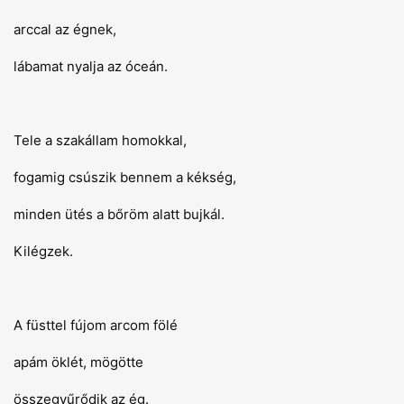
arccal az égnek,
lábamat nyalja az óceán.
Tele a szakállam homokkal,
fogamig csúszik bennem a kékség,
minden ütés a bőröm alatt bujkál.
Kilégzek.
A füsttel fújom arcom fölé
apám öklét, mögötte
összegyűrődik az ég.