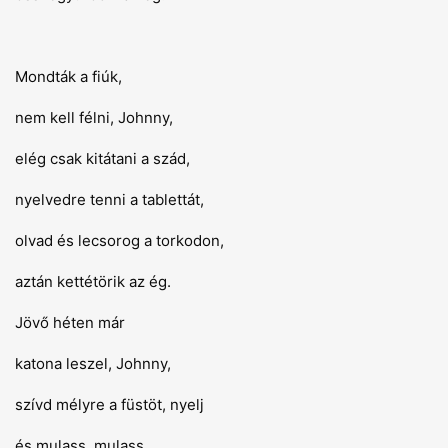
Mondták a fiúk,
nem kell félni, Johnny,
elég csak kitátani a szád,
nyelvedre tenni a tablettát,
olvad és lecsorog a torkodon,
aztán kettétörik az ég.
Jövő héten már
katona leszel, Johnny,
szívd mélyre a füstöt, nyelj
és mulass, mulass.