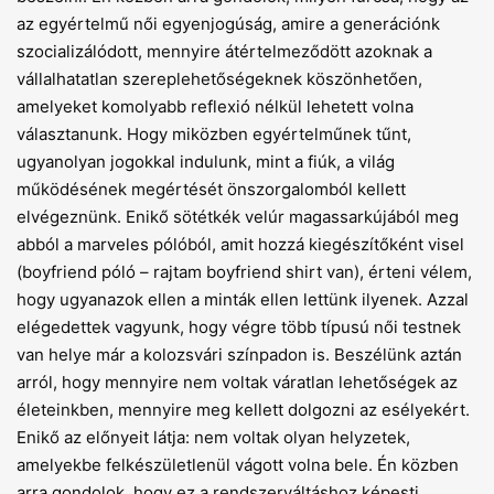
az egyértelmű női egyenjogúság, amire a generációnk
szocializálódott, mennyire átértelmeződött azoknak a
vállalhatatlan szereplehetőségek­nek köszönhetően,
amelyeket komolyabb reflexió nélkül lehetett volna
választanunk. Hogy miközben egyértelműnek tűnt,
ugyanolyan jogokkal indulunk, mint a fiúk, a világ
működésének megértését önszorgalomból kellett
elvégeznünk. Enikő sötétkék velúr magassarkújából meg
abból a marveles pólóból, amit hozzá kiegészítőként visel
(boyfriend póló – rajtam boyfriend shirt van), érteni vélem,
hogy ugyanazok ellen a minták ellen lettünk ilyenek. Azzal
elégedettek vagyunk, hogy végre több típusú női testnek
van helye már a kolozsvári színpadon is. Beszélünk aztán
arról, hogy mennyire nem voltak váratlan lehetőségek az
életeinkben, mennyire meg kellett dolgozni az esélyekért.
Enikő az előnyeit látja: nem voltak olyan helyzetek,
amelyekbe felkészületlenül vágott volna bele. Én közben
arra gondolok, hogy ez a rendszerváltáshoz képesti