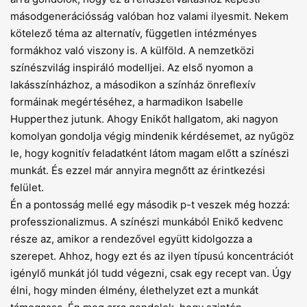
másodgenerációsság valóban hoz valami ilyesmit. Nekem
kötelező téma az alternatív, független intézményes
formákhoz való viszony is. A külföld. A nemzetközi
színészvilág inspiráló modelljei. Az első nyomon a
lakásszínházhoz, a másodikon a színház önreflexív
formáinak megértéséhez, a harmadikon Isabelle
Hupperthez jutunk. Ahogy Enikőt hallgatom, aki nagyon
komolyan gondolja végig mindenik kérdésemet, az nyűgöz
le, hogy kognitív feladatként látom magam előtt a színészi
munkát. És ezzel már annyira megnőtt az érintkezési
felület.
Én a pontosság mellé egy második p-t veszek még hozzá:
professzionalizmus. A színészi munkából Enikő kedvenc
része az, amikor a rendező­vel együtt kidolgozza a
szerepet. Ahhoz, hogy ezt és az ilyen típusú koncentrációt
igénylő munkát jól tudd végezni, csak egy recept van. Úgy
élni, hogy minden élmény, élethelyzet ezt a munkát