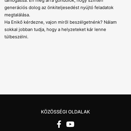
támogassa. Én meg arra gondolok, hogy szintén
generációs dolog az önkiteljesedést nyújtó feladatok
megtalálása.
Ha Enikő kérdezne, vajon miről beszélgetnénk? Nálam
sokkal jobban tudja, hogy a helyzeteket kár lenne
túlbeszélni.
KÖZÖSSÉGI OLDALAK