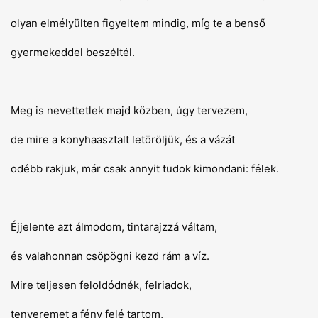
olyan elmélyülten figyeltem mindig, míg te a benső
gyermekeddel beszéltél.
Meg is nevettetlek majd közben, úgy tervezem,
de mire a konyhaasztalt letöröljük, és a vázát
odébb rakjuk, már csak annyit tudok kimondani: félek.
Éjjelente azt álmodom, tintarajzzá váltam,
és valahonnan csöpögni kezd rám a víz.
Mire teljesen feloldódnék, felriadok,
tenyeremet a fény felé tartom,