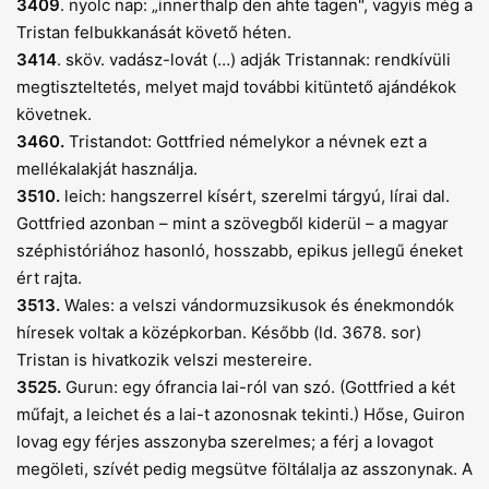
3409
. nyolc nap: „innerthalp den ahte tagen", vagyis még a
Tristan felbukkanását követő héten.
3414
. sköv. vadász-lovát (…) adják Tristannak: rendkívüli
megtiszteltetés, melyet majd további kitüntető ajándékok
követnek.
3460.
Tristandot: Gottfried némelykor a névnek ezt a
mellékalakját használja.
3510.
leich: hangszerrel kísért, szerelmi tárgyú, lírai dal.
Gottfried azonban – mint a szövegből kiderül – a magyar
széphistóriához hasonló, hosszabb, epikus jellegű éneket
ért rajta.
3513.
Wales: a velszi vándormuzsikusok és énekmondók
híresek voltak a középkorban. Később (ld. 3678. sor)
Tristan is hivatkozik velszi mestereire.
3525.
Gurun: egy ófrancia lai-ról van szó. (Gottfried a két
műfajt, a leichet és a lai-t azonosnak tekinti.) Hőse, Guiron
lovag egy férjes asszonyba szerelmes; a férj a lovagot
megöleti, szívét pedig megsütve föltálalja az asszonynak. A