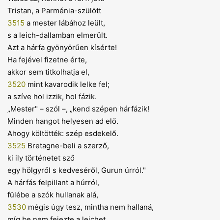
Tristan, a Parménia-szülött
3515
a mester lábához leült,
s a leich-dallamban elmerült.
Azt a hárfa gyönyörűen kísérte!
Ha fejével fizetne érte,
akkor sem titkolhatja el,
3520
mint kavarodik lelke fel;
a szíve hol izzik, hol fázik.
„Mester" – szól –, „kend szépen hárfázik!
Minden hangot helyesen ad elő.
Ahogy költötték: szép esdekelő.
3525
Bretagne-beli a szerző,
ki ily történetet sző
egy hölgyről s kedveséről, Gurun úrról."
A hárfás felpillant a húrról,
fülébe a szók hullanak alá,
3530
mégis úgy tesz, mintha nem hallaná,
míg be nem fejezte a leichet.