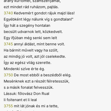
arany kürtömet, számszeríjamat,
ezt mindet rád ruházom, pajtás.
3740
Kedvemért gondot rájuk majd láss!
Egyébként légy nálunk víg s gondtalan!"
Így hát a szegény hontalan
becsült udvarnok lett, közkedvelt.
Egy ifjúban még senki sem lelt
3745
annyi áldást, mint benne volt.
Ha bármit művelt vagy ha szólt,
az mindig jó volt, azt jól cselekedte.
Így az egész világ szerette.
Mindenki szíve érte ég.
3750
De most ebből a beszédből elég.
Mesénknek ezt a részét félretesszük,
s a másik fonalat felvesszük.
Lássuk: főlovász Don Rual
li foitenant et li leal
3755
mit lát jónak és mi a tette,