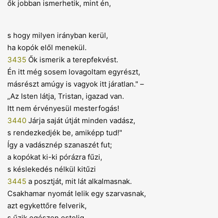
ők jobban ismerhetik, mint én,
s hogy milyen irányban kerül,
ha kopók elől menekül.
3435
Ők ismerik a terepfekvést.
Én itt még sosem lovagoltam egyrészt,
másrészt amúgy is vagyok itt járatlan." –
„Az Isten látja, Tristan, igazad van.
Itt nem érvényesül mesterfogás!
3440
Járja saját útját minden vadász,
s rendezkedjék be, amiképp tud!"
Így a vadásznép szanaszét fut;
a kopókat ki-ki pórázra fűzi,
s késlekedés nélkül kitűzi
3445
a posztját, mit lát alkalmasnak.
Csakhamar nyomát lelik egy szarvasnak,
azt egykettőre felverik,
s űzik egészen estelig,