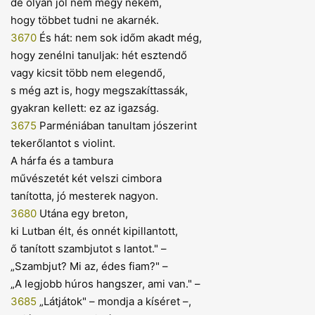
de olyan jól nem megy nekem,
hogy többet tudni ne akarnék.
3670
És hát: nem sok időm akadt még,
hogy zenélni tanuljak: hét esztendő
vagy kicsit több nem elegendő,
s még azt is, hogy megszakíttassák,
gyakran kellett: ez az igazság.
3675
Parméniában tanultam jószerint
tekerőlantot s violint.
A hárfa és a tambura
művészetét két velszi cimbora
tanította, jó mesterek nagyon.
3680
Utána egy breton,
ki Lutban élt, és onnét kipillantott,
ő tanított szambjutot s lantot." –
„Szambjut? Mi az, édes fiam?" –
„A legjobb húros hangszer, ami van." –
3685
„Látjátok" – mondja a kíséret –,