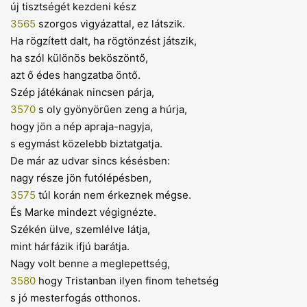
új tisztségét kezdeni kész
3565
szorgos vigyázattal, ez látszik.
Ha rögzített dalt, ha rögtönzést játszik,
ha szól különös beköszöntő,
azt ő édes hangzatba öntő.
Szép játékának nincsen párja,
3570
s oly gyönyörűen zeng a húrja,
hogy jön a nép apraja-nagyja,
s egymást közelebb biztatgatja.
De már az udvar sincs késésben:
nagy része jön futólépésben,
3575
túl korán nem érkeznek mégse.
És Marke mindezt végignézte.
Székén ülve, szemlélve látja,
mint hárfázik ifjú barátja.
Nagy volt benne a meglepettség,
3580
hogy Tristanban ilyen finom tehetség
s jó mesterfogás otthonos.