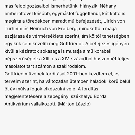
más feldolgozásaiból ismerhetünk, hiányzik. Néhány
emberöltővel később, egymástól függetlenül, két költő is
megírta a töredékben maradt mű befejezését, Ulrich von
Türheim és Heinrich von Freiberg, mindkettő a maga
észjárása és vérmérséklete szerint, ám költői tehetségben
egyikük sem közelíti meg Gottfriedot. A befejezés igényén
kívül a kéziratok sokasága is mutatja a mű korabeli
népszerűségét: a XIII. és a XIV. századból huszonhét teljes
másolatot tart számon a szakirodalom.
Gottfried művének fordítását 2001-ben kezdtem el, és
terveim szerint, ha változatlan ütemben haladok, körülbelül
öt év múlva fogok elkészülni vele. A fordítás
megjelentetésére a zebegényi székhelyű Borda
Antikvárium vállalkozott. (Márton László)