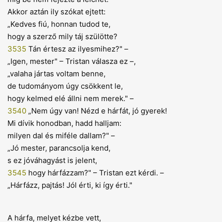
Akkor aztán ily szókat ejtett:
„Kedves fiú, honnan tudod te,
hogy a szerző mily táj szülötte?
3535
Tán értesz az ilyesmihez?" –
„Igen, mester" – Tristan válasza ez –,
„valaha jártas voltam benne,
de tudományom úgy csökkent le,
hogy kelmed elé állni nem merek." –
3540
„Nem úgy van! Nézd e hárfát, jó gyerek!
Mi dívik honodban, hadd halljam:
milyen dal és miféle dallam?" –
„Jó mester, parancsolja kend,
s ez jóváhagyást is jelent,
3545
hogy hárfázzam?" – Tristan ezt kérdi. –
„Hárfázz, pajtás! Jól érti, ki így érti."
A hárfa, melyet kézbe vett,