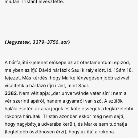
miután Tristant elvesztette.
{Jegyzetek, 3379–3756. sor}
A hárfajáték-jelenet előképe az az ótestamentumi epizód,
melyben az ifjú Dávid hárfázik Saul király előtt, ld. 1Sám 18.
fejezet. Más kérdés, hogy Marke lényegesen jobb szívvel
viseltetik a hárfázó ifjú iránt, mint Saul.
3382
. Nem vélt apja: „der unverwânde vater sîn": nem a
vér szerinti apáról, hanem a gyámról van szó. A szülők
halála esetén az apai jogok és kötelességek a legközelebbi
rokonra hárultak. Tristan azonban ekkor még nem sejti,
hogy nagybátyja udvarába került, és Marke sem tudhatja
(legfeljebb ösztönösen érzi), hogy az ifjú a rokona.