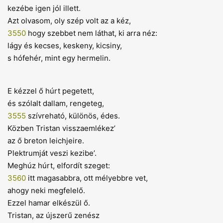
kezébe igen jól illett.
Azt olvasom, oly szép volt az a kéz,
3550
hogy szebbet nem láthat, ki arra néz:
lágy és kecses, keskeny, kicsiny,
s hófehér, mint egy hermelin.
E kézzel ő húrt pegetett,
és szólalt dallam, rengeteg,
3555
szívreható, különös, édes.
Közben Tristan visszaemlékez’
az ő breton leichjeire.
Plektrumját veszi kezibe’.
Meghúz húrt, elfordít szeget:
3560
itt magasabbra, ott mélyebbre vet,
ahogy neki megfelelő.
Ezzel hamar elkészül ő.
Tristan, az újszerű zenész