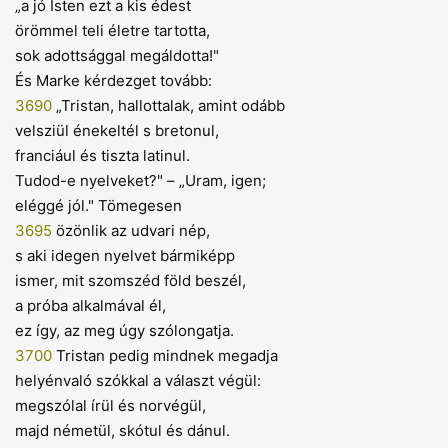
„a jó Isten ezt a kis édest
örömmel teli életre tartotta,
sok adottsággal megáldotta!"
És Marke kérdezget tovább:
3690
„Tristan, hallottalak, amint odább
velsziül énekeltél s bretonul,
franciául és tiszta latinul.
Tudod-e nyelveket?" – „Uram, igen;
eléggé jól." Tömegesen
3695
özönlik az udvari nép,
s aki idegen nyelvet bármiképp
ismer, mit szomszéd föld beszél,
a próba alkalmával él,
ez így, az meg úgy szólongatja.
3700
Tristan pedig mindnek megadja
helyénvaló szókkal a választ végül:
megszólal írül és norvégül,
majd németül, skótul és dánul.