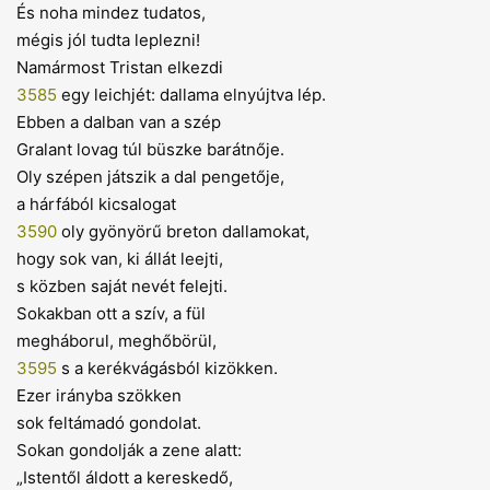
És noha mindez tudatos,
mégis jól tudta leplezni!
Namármost Tristan elkezdi
3585
egy leichjét: dallama elnyújtva lép.
Ebben a dalban van a szép
Gralant lovag túl büszke barátnője.
Oly szépen játszik a dal pengetője,
a hárfából kicsalogat
3590
oly gyönyörű breton dallamokat,
hogy sok van, ki állát leejti,
s közben saját nevét felejti.
Sokakban ott a szív, a fül
megháborul, meghőbörül,
3595
s a kerékvágásból kizökken.
Ezer irányba szökken
sok feltámadó gondolat.
Sokan gondolják a zene alatt:
„Istentől áldott a kereskedő,