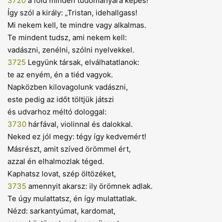
3720
a föld minden tudományára képes!"
Így szól a király: „Tristan, idehallgass!
Mi nekem kell, te mindre vagy alkalmas.
Te mindent tudsz, ami nekem kell:
vadászni, zenélni, szólni nyelvekkel.
3725
Legyünk társak, elválhatatlanok:
te az enyém, én a tiéd vagyok.
Napközben kilovagolunk vadászni,
este pedig az időt töltjük játszi
és udvarhoz méltó dologgal:
3730
hárfával, violinnal és dalokkal.
Neked ez jól megy: tégy így kedvemért!
Másrészt, amit szíved örömmel ért,
azzal én elhalmozlak téged.
Kaphatsz lovat, szép öltözéket,
3735
amennyit akarsz: ily örömnek adlak.
Te úgy mulattatsz, én így mulattatlak.
Nézd: sarkantyúmat, kardomat,