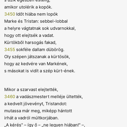
amikor utolérik a kopók.
3450
Időt hiába nem lopók
Marke és Tristan: sebbel-lobbal
a helyre vágtatnak sok udvarnokkal,
hogy ott elejtsék a vadat.
Kürtökből harsogás fakad,
3455
sokféle dallam dübörög.
Oly szépen játszanak a kürtösök,
hogy az kedvére van Markének,
s másokat is vidít a szép kürt-ének.
Mikor a szarvast elejtették,
3460
a vadászmestert melléje ültették,
a kedvelt jövevényt, Tristandot:
mutassa már meg, miképp hántott
irhát a vadról múltkorjában.
„A kérés" – így ő – „ne legyen hiában!" –,