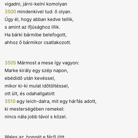
vigadni, járni-kelni komolyan
3500
mindenkivel tud: ő olyan.
Úgy él, hogy abban kedve tellik,
s amint az ifjúsághoz illik.
Ha bárki bármibe belefogott,
ahhoz ő bármikor csatlakozott.
3505
Mármost a mese így vagyon:
Marke király egy szép napon,
ebédidő után kevéssel,
mikor ki-ki mulat időtöltéssel,
ott ült, és odahallgatott
3510
egy leich-dalra, mit egy hárfás adott,
ki mesterségében remekel:
nincs nála jobb távol s közel.
Wales az, honnét e férfi jött.