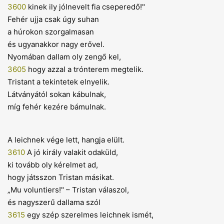
3600
kinek ily jólnevelt fia cseperedő!"
Fehér ujja csak úgy suhan
a húrokon szorgalmasan
és ugyanakkor nagy erővel.
Nyomában dallam oly zengő kel,
3605
hogy azzal a trónterem megtelik.
Tristant a tekintetek elnyelik.
Látványától sokan kábulnak,
míg fehér kezére bámulnak.
A leichnek vége lett, hangja elült.
3610
A jó király valakit odaküld,
ki tovább oly kérelmet ad,
hogy játsszon Tristan másikat.
„Mu voluntiers!" – Tristan válaszol,
és nagyszerű dallama szól
3615
egy szép szerelmes leichnek ismét,