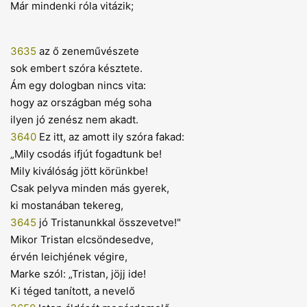
Már mindenki róla vitázik;
3635
az ő zeneművészete
sok embert szóra késztete.
Ám egy dologban nincs vita:
hogy az országban még soha
ilyen jó zenész nem akadt.
3640
Ez itt, az amott ily szóra fakad:
„Mily csodás ifjút fogadtunk be!
Mily kiválóság jött körünkbe!
Csak pelyva minden más gyerek,
ki mostanában tekereg,
3645
jó Tristanunkkal összevetve!"
Mikor Tristan elcsöndesedve,
érvén leichjének végire,
Marke szól: „Tristan, jöjj ide!
Ki téged tanított, a nevelő