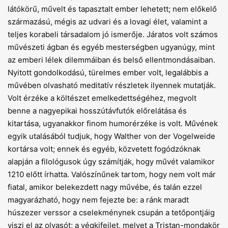
látókörű, művelt és tapasztalt ember lehetett; nem előkelő
származású, mégis az udvari és a lovagi élet, valamint a
teljes korabeli társadalom jó ismerője. Járatos volt számos
művészeti ágban és egyéb mesterségben ugyanúgy, mint
az emberi lélek dilemmáiban és belső ellentmondásaiban.
Nyitott gondolkodású, türelmes ember volt, legalábbis a
művében olvasható meditatív részletek ilyennek mutatják.
Volt érzéke a költészet emelkedettségéhez, megvolt
benne a nagyepikai hosszútávfutók előrelátása és
kitartása, ugyanakkor finom humorérzéke is volt. Művének
egyik utalásából tudjuk, hogy Walther von der Vogelweide
kortársa volt; ennek és egyéb, közvetett fogódzóknak
alapján a filológusok úgy számítják, hogy művét valamikor
1210 előtt írhatta. Valószínűnek tartom, hogy nem volt már
fiatal, amikor belekezdett nagy művébe, és talán ezzel
magyarázható, hogy nem fejezte be: a ránk maradt
húszezer verssor a cselekménynek csupán a tetőpontjáig
viszi el az olvasót; a végkifejlet, melyet a Tristan-mondakör