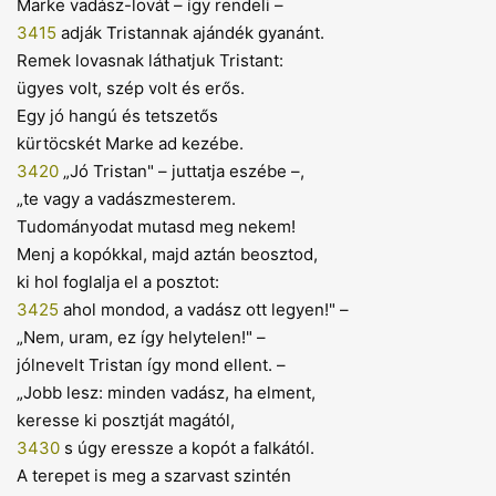
Marke vadász-lovát – így rendeli –
3415
adják Tristannak ajándék gyanánt.
Remek lovasnak láthatjuk Tristant:
ügyes volt, szép volt és erős.
Egy jó hangú és tetszetős
kürtöcskét Marke ad kezébe.
3420
„Jó Tristan" – juttatja eszébe –,
„te vagy a vadászmesterem.
Tudományodat mutasd meg nekem!
Menj a kopókkal, majd aztán beosztod,
ki hol foglalja el a posztot:
3425
ahol mondod, a vadász ott legyen!" –
„Nem, uram, ez így helytelen!" –
jólnevelt Tristan így mond ellent. –
„Jobb lesz: minden vadász, ha elment,
keresse ki posztját magától,
3430
s úgy eressze a kopót a falkától.
A terepet is meg a szarvast szintén