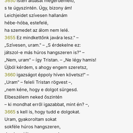
3650
Isten áldását megérdemelő,
s te úgyszintén. Úgy, bizony ám!
Leichjeidet szívesen hallanám
hébe-hóba, estefelé,
ha szemedet az álom nem lelé.
3655
Ez mindkettőnk javára lesz." –
„Szívesen, uram." – „S érdekelne ez:
játszol-e más húros hangszeren is?" –
„Nem, uram" – így Tristan. – „Ne légy hamis!
Újból kérdem, s ahogy engem szeretsz,
3660
igazságot éppoly híven követsz!" –
„Uram" – feleli Tristan rögvest –,
„nem kéne, hogy e dolgot sürgesd.
Elbeszélem neked őszintén
– ki mondhat erről igazabbat, mint én? –,
3665
s kell is, hogy tudd e dolgokat.
Uram, gyakoroltam sokat
sokféle húros hangszeren,