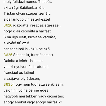
mely felidézi nemes Thisbét,
aki a régi Babilonban élt.
Tristan olyan szépen zenélt,
a dallamot oly mesterkézzel
3620
igazgatta, részt az egésszel,
hogy ki-ki csodálta a hárfást.
S ha úgy illett, kicsit se várvást,
a kiváló fiú az ő
canzonéiból is közükbe sző
3625
édeset itt, furcsát amott.
Dalolta a leich-dallamot
velszi nyelven és bretonul,
franciául és latinul
a szájával oly édesen,
3630
hogy nem tudhatta senki sem,
vajon mi volna benne édes
nagyobb mértékben vagy dicsértes:
ahogy énekel vagy ahogy hárfázik?