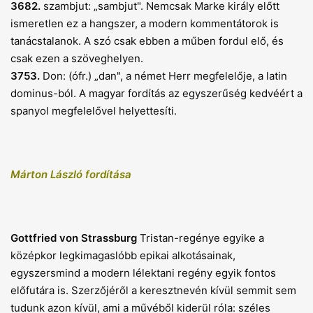
3682.
szambjut: „sambjut". Nemcsak Marke király előtt
ismeretlen ez a hangszer, a modern kommentátorok is
tanácstalanok. A szó csak ebben a műben fordul elő, és
csak ezen a szöveghelyen.
3753.
Don: (ófr.) „dan", a német Herr megfelelője, a latin
dominus-ból. A magyar fordítás az egyszerűség kedvéért a
spanyol megfelelővel helyettesíti.
Márton László fordítása
Gottfried von Strassburg
Tristan-regénye egyike a
középkor legkimagaslóbb epikai alkotásainak,
egyszersmind a modern lélektani regény egyik fontos
előfutára is. Szerzőjéről a keresztnevén kívül semmit sem
tudunk azon kívül, ami a művéből kiderül róla: széles