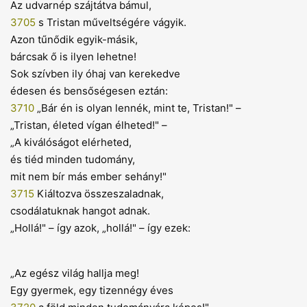
Az udvarnép szájtátva bámul,
3705
s Tristan műveltségére vágyik.
Azon tűnődik egyik-másik,
bárcsak ő is ilyen lehetne!
Sok szívben ily óhaj van kerekedve
édesen és bensőségesen eztán:
3710
„Bár én is olyan lennék, mint te, Tristan!" –
„Tristan, életed vígan élheted!" –
„A kiválóságot elérheted,
és tiéd minden tudomány,
mit nem bír más ember sehány!"
3715
Kiáltozva összeszaladnak,
csodálatuknak hangot adnak.
„Hollá!" – így azok, „hollá!" – így ezek:
„Az egész világ hallja meg!
Egy gyermek, egy tizennégy éves