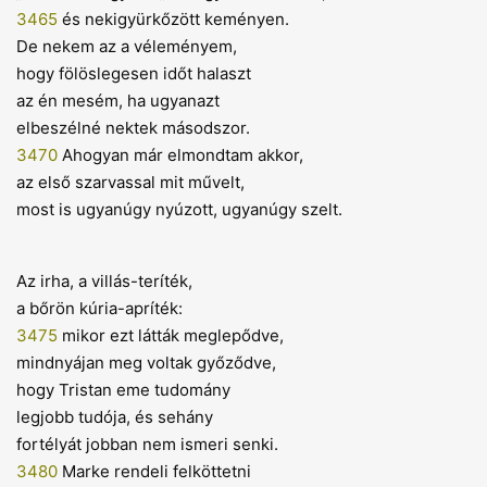
3465
és nekigyürkőzött keményen.
De nekem az a véleményem,
hogy fölöslegesen időt halaszt
az én mesém, ha ugyanazt
elbeszélné nektek másodszor.
3470
Ahogyan már elmondtam akkor,
az első szarvassal mit művelt,
most is ugyanúgy nyúzott, ugyanúgy szelt.
Az irha, a villás-teríték,
a bőrön kúria-apríték:
3475
mikor ezt látták meglepődve,
mindnyájan meg voltak győződve,
hogy Tristan eme tudomány
legjobb tudója, és sehány
fortélyát jobban nem ismeri senki.
3480
Marke rendeli felköttetni