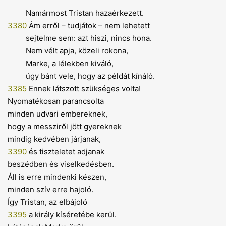
Namármost Tristan hazaérkezett.
3380
Ám erről – tudjátok – nem lehetett
sejtelme sem: azt hiszi, nincs hona.
Nem vélt apja, közeli rokona,
Marke, a lélekben kiváló,
úgy bánt vele, hogy az példát kínáló.
3385
Ennek látszott szükséges volta!
Nyomatékosan parancsolta
minden udvari embereknek,
hogy a messziről jött gyereknek
mindig kedvében járjanak,
3390
és tiszteletet adjanak
beszédben és viselkedésben.
Áll is erre mindenki készen,
minden szív erre hajoló.
Így Tristan, az elbájoló
3395
a király kíséretébe kerül.