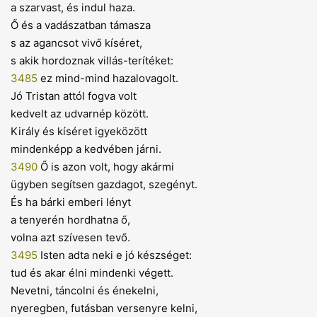
a szarvast, és indul haza.
Ő és a vadászatban támasza
s az agancsot vivő kíséret,
s akik hordoznak villás-terítéket:
3485
ez mind-mind hazalovagolt.
Jó Tristan attól fogva volt
kedvelt az udvarnép között.
Király és kíséret igyeközött
mindenképp a kedvében járni.
3490
Ő is azon volt, hogy akármi
ügyben segítsen gazdagot, szegényt.
És ha bárki emberi lényt
a tenyerén hordhatna ő,
volna azt szívesen tevő.
3495
Isten adta neki e jó készséget:
tud és akar élni mindenki végett.
Nevetni, táncolni és énekelni,
nyeregben, futásban versenyre kelni,