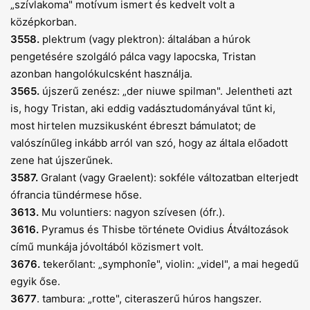
„szívlakoma" motívum ismert és kedvelt volt a
középkorban.
3558.
plektrum (vagy plektron): általában a húrok
pengetésére szolgáló pálca vagy lapocska, Tristan
azonban hangolókulcsként használja.
3565.
újszerű zenész: „der niuwe spilman". Jelentheti azt
is, hogy Tristan, aki eddig vadásztudományával tűnt ki,
most hirtelen muzsikusként ébreszt bámulatot; de
valószínűleg inkább arról van szó, hogy az általa előadott
zene hat újszerűnek.
3587.
Gralant (vagy Graelent): sokféle változatban elterjedt
ófrancia tündérmese hőse.
3613.
Mu voluntiers: nagyon szívesen (ófr.).
3616.
Pyramus és Thisbe története Ovidius Átváltozások
című munkája jóvoltából közismert volt.
3676.
tekerőlant: „symphonîe", violin: „videl", a mai hegedű
egyik őse.
3677
. tambura: „rotte", citeraszerű húros hangszer.