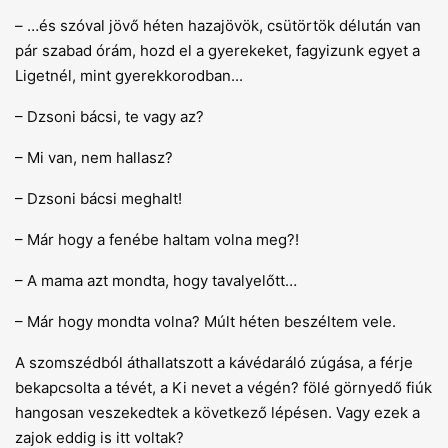
– …és szóval jövő héten hazajövök, csütörtök délután van
pár szabad órám, hozd el a gyerekeket, fagyizunk egyet a
Ligetnél, mint gyerekkorodban...
– Dzsoni bácsi, te vagy az?
– Mi van, nem hallasz?
– Dzsoni bácsi meghalt!
– Már hogy a fenébe haltam volna meg?!
– A mama azt mondta, hogy tavalyelőtt…
– Már hogy mondta volna? Múlt héten beszéltem vele.
A szomszédból áthallatszott a kávédaráló zúgása, a férje
bekapcsolta a tévét, a Ki nevet a végén? fölé görnyedő fiúk
hangosan veszekedtek a következő lépésen. Vagy ezek a
zajok eddig is itt voltak?