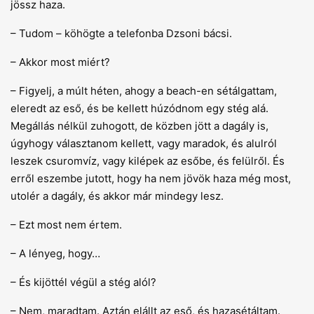
jössz haza.
– Tudom – köhögte a telefonba Dzsoni bácsi.
– Akkor most miért?
– Figyelj, a múlt héten, ahogy a beach-en sétálgattam,
eleredt az eső, és be kellett húzódnom egy stég alá.
Megállás nélkül zuhogott, de közben jött a dagály is,
úgyhogy választanom kellett, vagy maradok, és alulról
leszek csuromvíz, vagy kilépek az esőbe, és felülről. És
erről eszembe jutott, hogy ha nem jövök haza még most,
utolér a dagály, és akkor már mindegy lesz.
– Ezt most nem értem.
– A lényeg, hogy…
– És kijöttél végül a stég alól?
– Nem, maradtam. Aztán elállt az eső, és hazasétáltam.