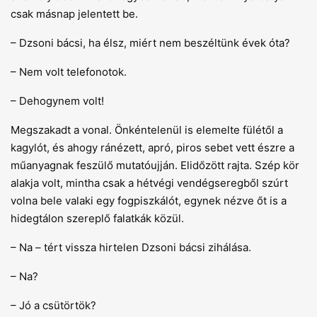
csak másnap jelentett be.
– Dzsoni bácsi, ha élsz, miért nem beszéltünk évek óta?
– Nem volt telefonotok.
– Dehogynem volt!
Megszakadt a vonal. Önkéntelenül is elemelte fülétől a
kagylót, és ahogy ránézett, apró, piros sebet vett észre a
műanyagnak feszülő mutatóujján. Elidőzött rajta. Szép kör
alakja volt, mintha csak a hétvégi vendégseregből szúrt
volna bele valaki egy fogpiszkálót, egynek nézve őt is a
hidegtálon szereplő falatkák közül.
– Na – tért vissza hirtelen Dzsoni bácsi zihálása.
– Na?
– Jó a csütörtök?