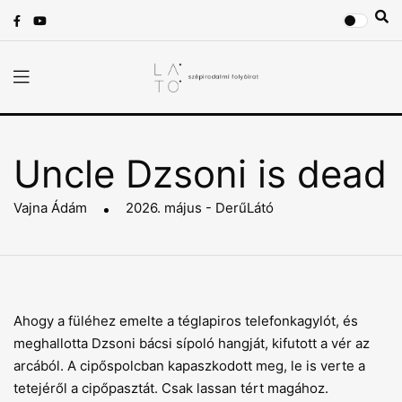
Uncle Dzsoni is dead
Vajna Ádám
2026. május - DerűLátó
Ahogy a füléhez emelte a téglapiros telefonkagylót, és
meghallotta Dzsoni bácsi sípoló hangját, kifutott a vér az
arcából. A cipőspolcban kapaszkodott meg, le is verte a
tetejéről a cipőpasztát. Csak lassan tért magához.