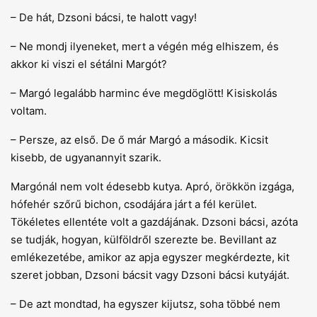
– De hát, Dzsoni bácsi, te halott vagy!
– Ne mondj ilyeneket, mert a végén még elhiszem, és
akkor ki viszi el sétálni Margót?
– Margó legalább harminc éve megdöglött! Kisiskolás
voltam.
– Persze, az első. De ő már Margó a második. Kicsit
kisebb, de ugyanannyit szarik.
Margónál nem volt édesebb kutya. Apró, örökkön izgága,
hófehér szőrű bichon, csodájára járt a fél kerület.
Tökéletes ellentéte volt a gazdájának. Dzsoni bácsi, azóta
se tudják, hogyan, külföldről szerezte be. Bevillant az
emlékezetébe, amikor az apja egyszer megkérdezte, kit
szeret jobban, Dzsoni bácsit vagy Dzsoni bácsi kutyáját.
– De azt mondtad, ha egyszer kijutsz, soha többé nem