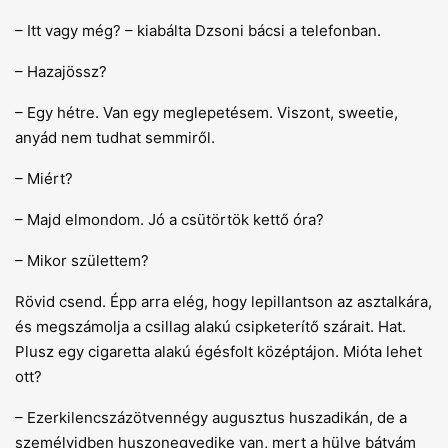
– Itt vagy még? – kiabálta Dzsoni bácsi a telefonban.
– Hazajössz?
– Egy hétre. Van egy meglepetésem. Viszont, sweetie,
anyád nem tudhat semmiről.
– Miért?
– Majd elmondom. Jó a csütörtök kettő óra?
– Mikor születtem?
Rövid csend. Épp arra elég, hogy lepillantson az asztalkára,
és megszámolja a csillag alakú csipketerítő szárait. Hat.
Plusz egy cigaretta alakú égésfolt középtájon. Mióta lehet
ott?
– Ezerkilencszázötvennégy augusztus huszadikán, de a
személyidben huszonegyedike van, mert a hülye bátyám