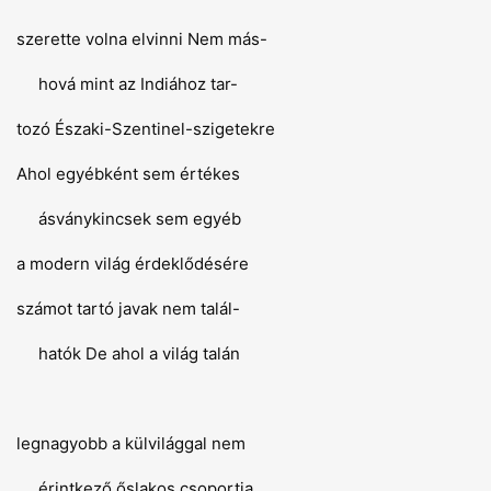
szerette volna elvinni Nem más-
hová mint az Indiához tar-
tozó Északi-Szentinel-szigetekre
Ahol egyébként sem értékes
ásványkincsek sem egyéb
a modern világ érdeklődésére
számot tartó javak nem talál-
hatók De ahol a világ talán
legnagyobb a külvilággal nem
érintkező őslakos csoportja