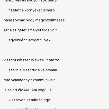
mint… vagyis nagyon sok pénzt
fizetett a környéket ismerő
halászoknak hogy megközelíthesse
azt a szigetet amelyet tilos volt
egyébként látogatni Neki
viszont kétszer is sikerült partra
szállnia Második alkalommal
már valamennyit kommunikált
is az ott élőkkel Ám végül is
visszavonult miután egy