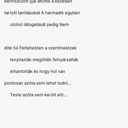
bennszülött íjjal átlőtte a kezében
tartott tanításokat A harmadik egyben
utolsó látogatását pedig Nem
élte túl Feltehetően a szentinelézek
lenyilazták megölték felnyársalták
elhantolták és hogy hol van
pontosan azóta sem lehet tudni…
Teste azóta sem került elő…