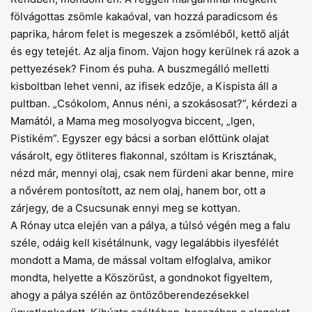
fölvágottas zsömle kakaóval, van hozzá paradicsom és
paprika, három felet is megeszek a zsömléből, kettő alját
és egy tetejét. Az alja finom. Vajon hogy kerülnek rá azok a
pettyezések? Finom és puha. A buszmegálló melletti
kisboltban lehet venni, az ifisek edzője, a Kispista áll a
pultban. „Csókolom, Annus néni, a szokásosat?”, kérdezi a
Mamától, a Mama meg mosolyogva biccent, „Igen,
Pistikém”. Egyszer egy bácsi a sorban előttünk olajat
vásárolt, egy ötliteres flakonnal, szóltam is Krisztának,
nézd már, mennyi olaj, csak nem fürdeni akar benne, mire
a nővérem pontosított, az nem olaj, hanem bor, ott a
zárjegy, de a Csucsunak ennyi meg se kottyan.
A Rónay utca elején van a pálya, a túlsó végén meg a falu
széle, odáig kell kisétálnunk, vagy legalábbis ilyesfélét
mondott a Mama, de mással voltam elfoglalva, amikor
mondta, helyette a Köszörűst, a gondnokot figyeltem,
ahogy a pálya szélén az öntözőberendezésekkel