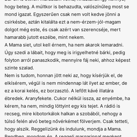
hogy beteg. A múltkor is behazudta, valószínűleg most se
mond igazat. Egyszerűen csak nem volt kedve jönni a
csirkésbe, aztán kitalálta ezt a nem-érzem-jól-magam
dolgot még este, és csak azért van szerencséje, mert
hamarabb jutott eszébe, mint nekem.
A Mama siet, utol kell érnem, ha nem akarok lemaradni.
Úgy szedi a lábait, hogy meg is irigyelhetné bárki, pedig
folyton arról panaszkodik, mennyire fáj neki, ahhoz képest
szinte szalad.
Nem is tudom, honnan jött neki az, hogy kísérjük el, de
elkísérem, végül is nem mindennap lát ilyet az ember, de
ez a korai kelés, ez borzasztó. A lefőtt kávé illatára
ébredek. Aranyfekete. Cukor nélkül issza, az enyémbe, ha
kérem, ha nem, mindig löttyint egy kis tejet. A rádió is
recseg, mire kibotorkálok halkan a szobából, nehogy a
túlsó felén alvó beteg nővérké­met fölverjem. Csak tetteti,
hogy alszik. Reggelizünk és indulunk, mondja a Mama.
Rendben, mondom én. A reggeli margarinnal megkent