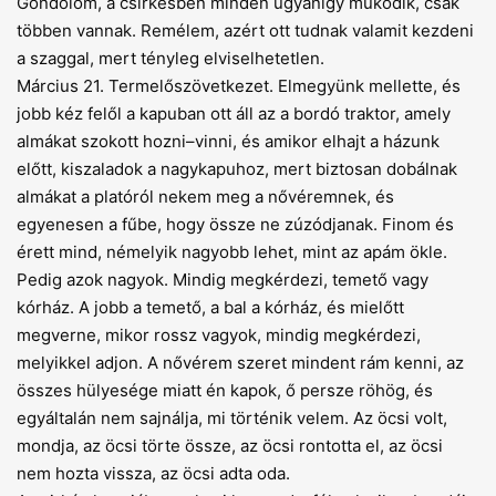
Gondolom, a csirkésben minden ugyanígy működik, csak
többen vannak. Remélem, azért ott tudnak valamit kezdeni
a szaggal, mert tényleg elviselhetetlen.
Március 21. Termelőszövetkezet. Elmegyünk mellette, és
jobb kéz fe­lől a kapuban ott áll az a bordó traktor, amely
almákat szokott hozni–vinni, és amikor elhajt a házunk
előtt, kiszaladok a nagykapuhoz, mert biztosan dobálnak
almákat a platóról nekem meg a nővéremnek, és
egyenesen a fű­be, hogy össze ne zúzódjanak. Finom és
érett mind, némelyik nagyobb lehet, mint az apám ökle.
Pedig azok nagyok. Mindig megkérdezi, temető vagy
kórház. A jobb a temető, a bal a kórház, és mielőtt
megverne, mikor rossz vagyok, mindig megkérdezi,
melyikkel adjon. A nővérem szeret mindent rám kenni, az
összes hülyesége miatt én kapok, ő persze röhög, és
egyáltalán nem sajnálja, mi történik velem. Az öcsi volt,
mondja, az öcsi törte össze, az öcsi rontotta el, az öcsi
nem hozta vissza, az öcsi adta oda.