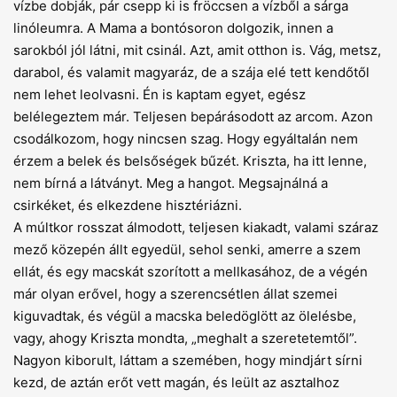
vízbe dobják, pár csepp ki is fröccsen a vízből a sárga
linóleumra. A Mama a bontósoron dolgozik, innen a
sarokból jól látni, mit csinál. Azt, amit otthon is. Vág, metsz,
darabol, és valamit magyaráz, de a szája elé tett kendőtől
nem lehet leolvasni. Én is kaptam egyet, egész
belélegeztem már. Teljesen bepárásodott az arcom. Azon
csodálkozom, hogy nincsen szag. Hogy egyáltalán nem
érzem a belek és belsőségek bűzét. Kriszta, ha itt lenne,
nem bírná a látványt. Meg a hangot. Megsajnálná a
csirkéket, és elkezdene hisztériázni.
A múltkor rosszat álmodott, teljesen kiakadt, valami száraz
mező közepén állt egyedül, sehol senki, amerre a szem
ellát, és egy macskát szorított a mellkasához, de a végén
már olyan erővel, hogy a szerencsétlen állat szemei
kiguvadtak, és végül a macska beledöglött az ölelésbe,
vagy, ahogy Kriszta mondta, „meghalt a szeretetemtől”.
Nagyon kiborult, láttam a szemében, hogy mindjárt sírni
kezd, de aztán erőt vett magán, és leült az asztalhoz