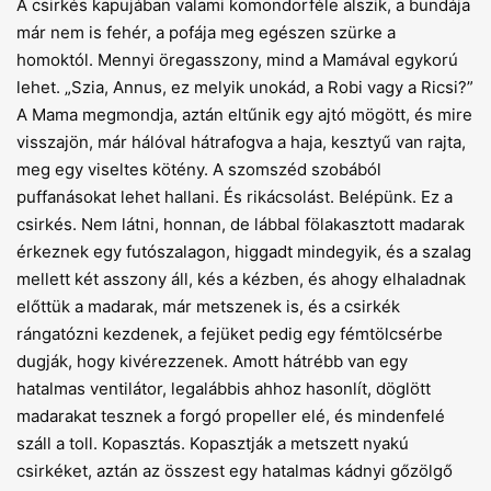
A csirkés kapujában valami komondorféle alszik, a bundája
már nem is fehér, a pofája meg egészen szürke a
homoktól. Mennyi öregasszony, mind a Mamával egykorú
lehet. „Szia, Annus, ez melyik unokád, a Robi vagy a Ricsi?”
A Mama megmondja, aztán eltűnik egy ajtó mögött, és mire
visszajön, már hálóval hátrafogva a haja, kesztyű van rajta,
meg egy viseltes kötény. A szomszéd szobából
puffanásokat lehet hallani. És rikácsolást. Belépünk. Ez a
csirkés. Nem látni, honnan, de lábbal fölakasztott madarak
érkeznek egy futószalagon, higgadt mindegyik, és a szalag
mellett két asszony áll, kés a kézben, és ahogy elhaladnak
előttük a madarak, már metszenek is, és a csirkék
rángatózni kezdenek, a fejüket pedig egy fémtölcsérbe
dugják, hogy kivérezzenek. Amott hátrébb van egy
hatalmas ventilátor, legalábbis ahhoz hasonlít, döglött
madarakat tesznek a forgó propeller elé, és mindenfelé
száll a toll. Kopasztás. Kopasztják a metszett nyakú
csirkéket, aztán az összest egy hatalmas kádnyi gőzölgő