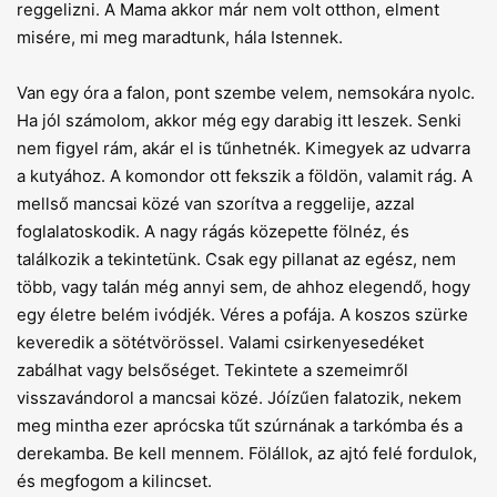
reggelizni. A Mama akkor már nem volt otthon, elment
misére, mi meg maradtunk, hála Istennek.
Van egy óra a falon, pont szembe velem, nemsokára nyolc.
Ha jól számolom, akkor még egy darabig itt leszek. Senki
nem figyel rám, akár el is tűnhetnék. Kimegyek az udvarra
a kutyához. A komondor ott fekszik a földön, valamit rág. A
mellső mancsai közé van szorítva a reggelije, azzal
foglalatoskodik. A nagy rágás közepette fölnéz, és
találkozik a tekintetünk. Csak egy pillanat az egész, nem
több, vagy talán még annyi sem, de ahhoz elegendő, hogy
egy életre belém ivódjék. Véres a pofája. A koszos szürke
keveredik a sötétvörössel. Valami csirkenyesedéket
zabálhat vagy belsőséget. Tekintete a szemeimről
visszavándorol a mancsai közé. Jóízűen falatozik, nekem
meg mintha ezer aprócska tűt szúrnának a tarkómba és a
derekamba. Be kell mennem. Fölállok, az ajtó felé fordulok,
és megfogom a kilincset.