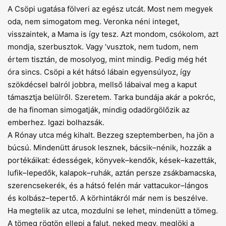
A Csöpi ugatása fölveri az egész utcát. Most nem megyek
oda, nem simogatom meg. Veronka néni integet,
visszaintek, a Mama is így tesz. Azt mondom, csókolom, azt
mondja, szerbusztok. Vagy ’vusztok, nem tudom, nem
értem tisztán, de mosolyog, mint mindig. Pedig még hét
óra sincs. Csöpi a két hátsó lábain egyensúlyoz, így
szökdécsel balról jobbra, mellső lábaival meg a kaput
támasztja belülről. Szeretem. Tarka bundája akár a pokróc,
de ha finoman simogatják, mindig odadörgölőzik az
emberhez. Igazi bolhazsák.
A Rónay utca még kihalt. Bezzeg szeptemberben, ha jön a
búcsú. Mindenütt árusok lesznek, bácsik–nénik, hozzák a
portékáikat: édességek, könyvek–kendők, kések–kazetták,
lufik–lepedők, kalapok–ruhák, aztán persze zsákbamacska,
szerencsekerék, és a hátsó felén már vattacukor–lángos
és kolbász–tepertő. A körhintákról már nem is beszélve.
Ha megtelik az utca, mozdulni se lehet, mindenütt a tömeg.
A tömeg rögtön ellepi a falut, neked megy, meglöki a