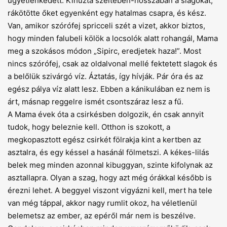
ügyetlenkedett. Kihúzta széltében-hosszában a slagokat,
rákötötte őket egyenként egy hatalmas csapra, és kész.
Van, amikor szórófej spricceli szét a vizet, akkor biztos,
hogy minden falubeli kölök a locsolók alatt rohangál, Mama
meg a szokásos módon „Sipirc, eredjetek haza!”. Most
nincs szórófej, csak az oldalvonal mellé fektetett slagok és
a belőlük szivárgó víz. Áztatás, így hívják. Pár óra és az
egész pálya víz alatt lesz. Ebben a kánikulában ez nem is
árt, másnap reggelre ismét csontszáraz lesz a fű.
A Mama évek óta a csirkésben dolgozik, én csak annyit
tudok, hogy beleznie kell. Otthon is szokott, a
megkopasztott egész csirkét fölrakja kint a kertben az
asztalra, és egy késsel a hasánál fölmetszi. A kékes-lilás
belek meg minden azonnal kibuggyan, szinte kifolynak az
asztallapra. Olyan a szag, hogy azt még órákkal később is
érezni lehet. A beggyel viszont vigyázni kell, mert ha tele
van még táppal, akkor nagy rumlit okoz, ha véletlenül
belemetsz az ember, az epéről már nem is beszélve.