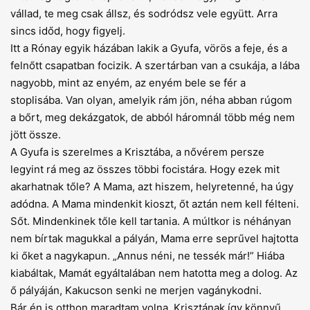
vállad, te meg csak állsz, és sodródsz vele együtt. Arra
sincs időd, hogy figyelj.
Itt a Rónay egyik házában lakik a Gyufa, vörös a feje, és a
felnőtt csapatban focizik. A szertárban van a csukája, a lába
nagyobb, mint az enyém, az enyém bele se fér a
stoplisába. Van olyan, amelyik rám jön, néha abban rúgom
a bőrt, meg dekázgatok, de abból háromnál több még nem
jött össze.
A Gyufa is szerelmes a Krisztába, a nővérem persze
legyint rá meg az összes többi focistára. Hogy ezek mit
akarhatnak tőle? A Mama, azt hiszem, helyretenné, ha úgy
adódna. A Mama mindenkit kioszt, őt aztán nem kell félteni.
Sőt. Mindenkinek tőle kell tartania. A múltkor is néhányan
nem bírtak magukkal a pályán, Mama erre seprűvel hajtotta
ki őket a nagykapun. „Annus néni, ne tessék már!” Hiába
kiabáltak, Mamát egyáltalában nem hatotta meg a dolog. Az
ő pályáján, Kakucson senki ne merjen vagánykodni.
Bár én is otthon maradtam volna, Krisztának így könnyű,