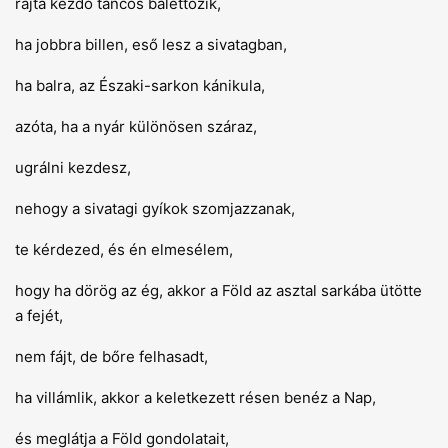
rajta kezdő táncos balettozik,
ha jobbra billen, eső lesz a sivatagban,
ha balra, az Északi-sarkon kánikula,
azóta, ha a nyár különösen száraz,
ugrálni kezdesz,
nehogy a sivatagi gyíkok szomjazzanak,
te kérdezed, és én elmesélem,
hogy ha dörög az ég, akkor a Föld az asztal sarkába ütötte
a fejét,
nem fájt, de bőre felhasadt,
ha villámlik, akkor a keletkezett résen benéz a Nap,
és meglátja a Föld gondolatait,