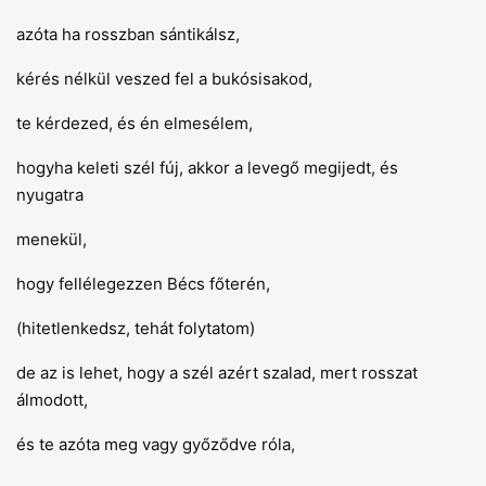
azóta ha rosszban sántikálsz,
kérés nélkül veszed fel a bukósisakod,
te kérdezed, és én elmesélem,
hogyha keleti szél fúj, akkor a levegő megijedt, és
nyugatra
menekül,
hogy fellélegezzen Bécs főterén,
(hitetlenkedsz, tehát folytatom)
de az is lehet, hogy a szél azért szalad, mert rosszat
álmodott,
és te azóta meg vagy győződve róla,