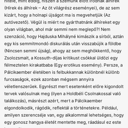
hitele, mint eddig, hiszen a szemünk előtt íródnak álhírek
(Hírek és álhírek – Az öt világrész eseményei), de az sem
kizárt, hogy a holnapi újságot ma is megvehetjük (Az
autóvezető). Végül is miért ne gyárthatnánk álhíreket egy
olyan világban, ahol már semmi nem meglepő?! Nem
szenzáció, hogy Hajduska Mihályné kimászik a sírból, aztán
egy kis semmitmondó diskurálás után visszabújik a földbe
(Nincsen semmi újság), ahogy az sem meghökkentő, hogy
Zsolozsmait, a Kossuth-díjas kritikust csókkal üldözi egy
félmeztelen kirakatbaba (Egy erotikus esemény). Persze, a
Pálcikaember életében is felbukkannak különbnél különb
furcsaságok, ezek azonban mégsem annyira
véletlenszerűek. Egyrészt mert esetenként előre kigondolt
tervek valósulnak meg (ilyen a Holdbéli Csolnakossal való
találkozás), másrészt azért, mert a Pálcikaember
elgondolkodik, rágódik, reflektál a történetekre. Például,
amilyen szerencséje van, egy alkalommal lehetséges, hogy
egy gonosz hangya életét mentette meg, ráadásul ez este