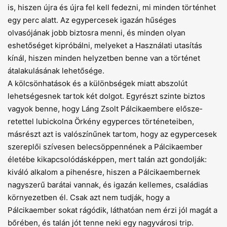
is, hiszen újra és újra fel kell fedezni, mi minden történhet
egy perc alatt. Az egypercesek igazán hűséges
olvasójának jobb biztosra menni, és minden olyan
eshetőséget kipróbálni, melyeket a Használati utasítás
kínál, hiszen minden helyzetben benne van a történet
átalakulásának lehetősége.
A kölcsönhatások és a különbségek miatt abszolút
lehetségesnek tartok két dolgot. Egyrészt szinte biztos
vagyok benne, hogy Láng Zsolt Pálcikaembere elősze­
retettel lubickolna Örkény egyperces történeteiben,
másrészt azt is valószínűnek tartom, hogy az egypercesek
szereplői szívesen belecsöppennének a Pálcikaember
életébe kikapcsolódásképpen, mert talán azt gondolják:
kiváló alkalom a pihenésre, hiszen a Pálcikaembernek
nagyszerű barátai vannak, és igazán kellemes, családias
környezetben él. Csak azt nem tudják, hogy a
Pálcikaember sokat rágódik, láthatóan nem érzi jól magát a
bőrében, és talán jót tenne neki egy nagyvárosi trip.