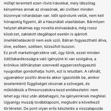
műfajt teremtett ezen rövid írásokkal, mely látszólag
kényelmes annak az olvasónak, aki civilben minden
bizonnyal rohanásban van. Időt spórolunk velük, nem kell
hónapokig figyelni, áll a Használati utasításban. Bármilyen
helyzet alkalmas egy novella elolvasására, még rossz
közérzet, zaklatott idegállapot esetén is ajánlott
(mellékhatásokról nem esik szó). Bátran fogyasztható állva,
ülve, esőben, szélben, túlzsúfolt buszon.
Ez profi marketingérzékre vall, úgy tűnik, ezzel minden
(idő)takarékosságra való igényünk ki van szolgálva, a
krónikus időhiányban szenvedő egypercesfogyasztó
nyugodtan gondolhatja: huhh, ezt is letudtam. A rafinált,
ugyanakkor pozitív átverés akkor igazolódik be, amikor
(esetenként) függőséget okoznak a szövegek, és
működésük a filmsorozatokra kezd emlékeztetni: nem
lehet egy rész után abbahagyni, ha igényeinknek megfelel.
Ugyanígy muszáj továbblapozni, megtudni a következő
történetet. De pont olyan erős késztetés a visszalapozás