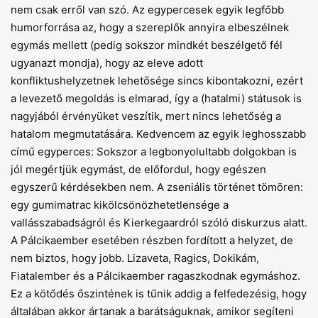
nem csak erről van szó. Az egypercesek egyik legfőbb
humorforrása az, hogy a szereplők annyira elbeszélnek
egymás mellett (pedig sokszor mindkét beszélgető fél
ugyanazt mondja), hogy az eleve adott
konfliktushelyzetnek lehetősége sincs kibontakozni, ezért
a le­vezető megoldás is elmarad, így a (hatalmi) státusok is
nagyjából érvényüket veszítik, mert nincs lehetőség a
hatalom megmutatására. Kedvencem az egyik leghosszabb
című egyperces: Sokszor a legbonyolultabb dolgokban is
jól megértjük egymást, de előfordul, hogy egészen
egyszerű kérdésekben nem. A zseniális történet tömören:
egy gumimatrac kikölcsönözhetetlensége a
vallásszabadságról és Kierkegaardról szóló diskurzus alatt.
A Pálcikaember esetében részben fordított a helyzet, de
nem biztos, hogy jobb. Lizaveta, Ragics, Dokikám,
Fiatalember és a Pálcikaember ragaszkodnak egymáshoz.
Ez a kötődés őszintének is tűnik addig a felfedezésig, hogy
általában akkor ártanak a barátságuknak, amikor segíteni