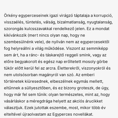
Örkény egyperceseinek igazi virágzó táptalaja a korrupció,
visszaélés, tüntetés, válság, bizalmatlanság, nyugtalanság,
szorongás kulcsszavakkal rendelkező jelen. Ez a mondat
kikívánkozik (mert nincs olyan nap, hogy ne
szembesülnénk vele), de nyilván nem az egypercesektől
fog helyreállni a világ működése. Viszont az semmiképp
sem árt, ha a ránc- és táskarejtő reggeli smink, vagy az
előre begyakorolt és egész nap erőltetett mosoly görbe
tükör előtt kerül fel az arcra. Életterekről, viszonyokról és
nem utolsósorban magányról van szó. Az emberi
történetek kiüresednek, elbeszélnek egymás mellett,
eltűnnek a süllyesztőben, és ez bizony groteszk, de úgy,
hogy már fel sem tűnik: olyan természetes, mint az, hogy
vásárláskor a méregdrága helyett az akciós árucikket
választjuk. Ezek jutottak eszembe, most, mikor több év
elteltével újraolvastam az Egyperces novellákat.