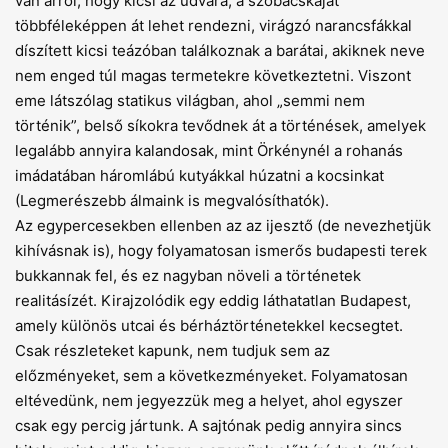
van arról, hogy kicsi az udvara, a szobácskáját
többféleképpen át lehet rendezni, virágzó narancsfákkal
díszített kicsi teázóban találkoznak a barátai, akiknek neve
nem enged túl magas termetekre következtetni. Viszont
eme látszólag statikus világban, ahol „semmi nem
történik”, belső síkokra tevődnek át a történések, amelyek
legalább annyira kalandosak, mint Örkénynél a rohanás
imádatában háromlábú kutyákkal húzatni a kocsinkat
(Legmerészebb álmaink is megvalósíthatók).
Az egypercesekben ellenben az az ijesztő (de nevezhetjük
kihívásnak is), hogy folyamatosan ismerős budapesti terek
bukkannak fel, és ez nagyban növeli a történetek
realitásízét. Kirajzolódik egy eddig láthatatlan Budapest,
amely különös utcai és bérháztörténetekkel kecsegtet.
Csak részleteket kapunk, nem tudjuk sem az
előzményeket, sem a következményeket. Folyamatosan
eltévedünk, nem jegyezzük meg a helyet, ahol egyszer
csak egy percig jártunk. A sajtónak pedig annyira sincs