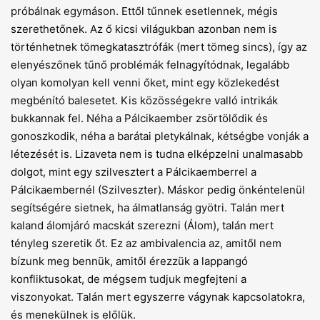
próbálnak egymáson. Ettől tűnnek esetlennek, mégis
szerethetőnek. Az ő kicsi világukban azonban nem is
történhetnek tömegkatasztrófák (mert tömeg sincs), így az
elenyészőnek tűnő problémák felnagyítódnak, legalább
olyan komolyan kell venni őket, mint egy közlekedést
megbénító balesetet. Kis közösségekre valló intrikák
bukkannak fel. Néha a Pálcikaember zsörtölődik és
gonoszkodik, néha a barátai pletykálnak, kétségbe vonják a
létezését is. Lizaveta nem is tudna elképzelni unalmasabb
dolgot, mint egy szilvesztert a Pálcikaemberrel a
Pálcikaembernél (Szilveszter). Máskor pedig önkéntelenül
segítségére sietnek, ha álmatlanság gyötri. Talán mert
kaland álomjáró macskát szerezni (Álom), talán mert
tényleg szeretik őt. Ez az ambivalencia az, amitől nem
bízunk meg bennük, amitől érezzük a lappangó
konfliktusokat, de mégsem tudjuk megfejteni a
viszonyokat. Talán mert egyszerre vágynak kapcsolatokra,
és menekülnek is előlük.