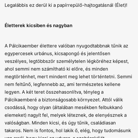
Legalábbis ez derül ki a papírrepülő-hajtogatásnál (Élet)!
Életterek kicsiben és nagyban
A Pálcikaember élettere valóban nyugodtabbnak tűnik az
egypercesek urbánus, kicsapongó és jelentősen
veszélyes, legtöbbször személytelen légköréhez képest,
ahol semmi nem számítható ki előre, és minden
megtörténhet, mert mindent meg lehet történtetni. Semmi
nem feltűnő, legfennebb az, ami természetes kellene
legyen. A két teret összehasonlítva, tényleg a
Pálcikaemberé a biztonságosabb környezet. Attól válik
csodássá, hogy olyan (általában mesékben felbukkanó
elemeket) nagyít fel, melyek léteznek, de elenyésznek a
valóságban. Minden kicsi, és úgy tűnik, családiasan
takaros. Nem is fontos, hol lakik ő, elég, hogy tudomásunk