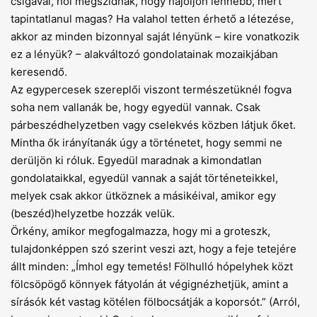
csigával, hol megszidnak, hogy hajoljon lennebb, mert
tapintatlanul magas? Ha valahol tetten érhető a létezése,
akkor az minden bizonnyal saját lényünk – kire vonatkozik
ez a lényük? – alakváltozó gondolatainak mozaikjában
keresendő.
Az egypercesek szereplői viszont természetüknél fogva
soha nem vallanák be, hogy egyedül vannak. Csak
párbeszédhelyzetben vagy cselekvés közben látjuk őket.
Mintha ők irányítanák úgy a történetet, hogy semmi ne
derüljön ki róluk. Egyedül maradnak a kimondatlan
gondolataikkal, egyedül vannak a saját történeteikkel,
melyek csak akkor ütköznek a másikéival, amikor egy
(beszéd)helyzetbe hozzák velük.
Örkény, amikor megfogalmazza, hogy mi a groteszk,
tulajdonképpen szó szerint veszi azt, hogy a feje tetejére
állt minden: „Ímhol egy temetés! Fölhulló hópelyhek közt
fölcsöpögő könnyek fátyolán át végignézhetjük, amint a
sírásók két vastag kötélen fölbocsátják a koporsót.” (Arról,