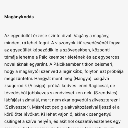
Magánykodás
Az egyedüllét érzése szinte divat. Vagány a magány,
mindent rá lehet fogni. A viszonyok kiüresedésénél fogva
az egyedüllét képeződik le a szövegekben, központi
témája lehetne a Pálcikaember életének és az egyperces
novelláknak egy­aránt. A Pálcikaember titkon beismeri,
hogy a magánytól szenved a leginkább, folyton ezt próbálja
megszüntetni. Hangyát ment meg (Hangya), csigává
zsugorodik (A csiga), próbál kedves lenni Ragiccsal, de
tévedésből jobbkezes szendvicset ken neki (Szendvics),
lábfájást szimulál, mert nem akar egyedül szilveszterezni
(Szilveszter). Másrészt pedig alakváltozásaival ijeszti el a
körülötte lévőket. Ki lehet vajon ő, akinek csengettyű
csilingel a szíve helyén, és akit hol összetévesztenek egy