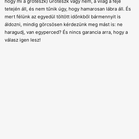
hogy mi a groteszk) Groteszk vagy nem, a világ a feje
tetején áll, és nem tűnik úgy, hogy hamarosan lábra áll. És
mert félünk az egyedül töltött időnkből bármennyit is
áldozni, mindig görcsösen kérdezünk meg mást is: ne
haragudj, van egyperced? És nincs garancia arra, hogy a
válasz igen lesz!