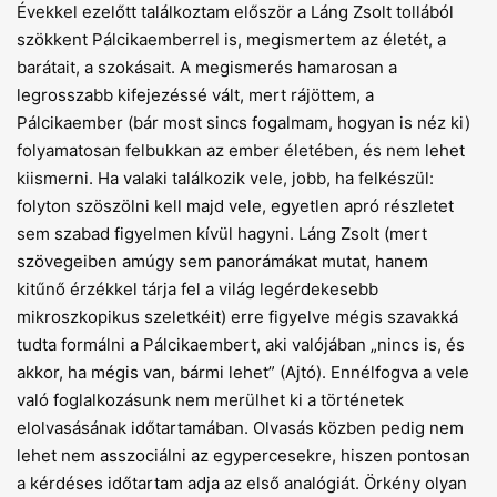
Évekkel ezelőtt találkoztam először a Láng Zsolt tollából
szökkent Pálcikaemberrel is, megismertem az életét, a
barátait, a szokásait. A megismerés hamarosan a
legrosszabb kifejezéssé vált, mert rájöttem, a
Pálcikaember (bár most sincs fogalmam, hogyan is néz ki)
folyamatosan felbukkan az ember életében, és nem lehet
kiismerni. Ha valaki találkozik vele, jobb, ha felkészül:
folyton szöszölni kell majd vele, egyetlen apró részletet
sem szabad figyelmen kívül hagyni. Láng Zsolt (mert
szövegeiben amúgy sem panorámákat mutat, hanem
kitűnő érzékkel tárja fel a világ legérdekesebb
mikroszkopikus szeletkéit) erre figyelve mégis szavakká
tudta formálni a Pálcikaembert, aki valójában „nincs is, és
akkor, ha mégis van, bármi lehet” (Ajtó). Ennélfogva a vele
való foglalkozásunk nem merülhet ki a történetek
elolvasásának időtartamában. Olvasás közben pedig nem
lehet nem asszociálni az egypercesekre, hiszen pontosan
a kérdéses időtartam adja az első analógiát. Örkény olyan