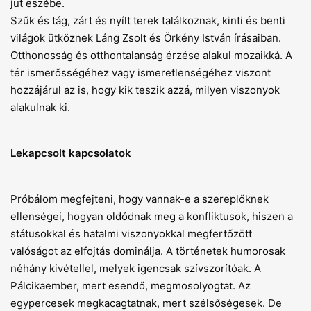
jut eszébe.
Szűk és tág, zárt és nyílt terek találkoznak, kinti és benti
világok ütköznek Láng Zsolt és Örkény István írásaiban.
Otthonosság és otthontalanság érzése alakul mozaikká. A
tér ismerősségéhez vagy ismeretlenségéhez viszont
hozzájárul az is, hogy kik teszik azzá, milyen viszonyok
alakulnak ki.
Lekapcsolt kapcsolatok
Próbálom megfejteni, hogy vannak-e a szereplőknek
ellenségei, hogyan oldódnak meg a konfliktusok, hiszen a
státusokkal és hatalmi viszonyokkal megfer­tőzött
valóságot az elfojtás dominálja. A történetek humorosak
néhány kivétellel, melyek igencsak szívszorítóak. A
Pálcikaember, mert esendő, megmosolyogtat. Az
egypercesek megkacagtatnak, mert szélsőségesek. De