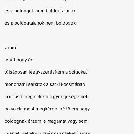
és a boldogok nem boldogtalanok
és a boldogtalanok nem boldogok
Uram
lehet hogy én
túlságosan leegyszerűsítem a dolgokat
mondhatni sarkítok a sarki kocsmában
bocsásd meg nekem a gyengeségemet
ha valaki most megkérdezné tőlem hogy
boldognak érzem-e magamat vagy sem
csak ekmekelni tudnék csak teketóriázni