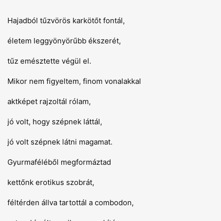
Hajadból tűzvörös karkötőt fontál,
életem leggyönyörűbb ékszerét,
tűz emésztette végül el.
Mikor nem figyeltem, finom vonalakkal
aktképet rajzoltál rólam,
jó volt, hogy szépnek láttál,
jó volt szépnek látni magamat.
Gyurmaféléből megformáztad
kettőnk erotikus szobrát,
féltérden állva tartottál a combodon,