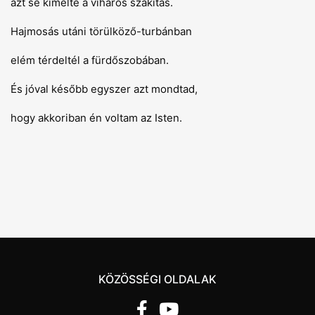
azt se kímélte a viharos szakítás.
Hajmosás utáni törülköző-turbánban
elém térdeltél a fürdőszobában.
És jóval később egyszer azt mondtad,
hogy akkoriban én voltam az Isten.
KÖZÖSSÉGI OLDALAK