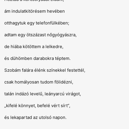
ám indulatkitörésem hevében
otthagytuk egy telefonfülkében;
adtam egy ötszázast nőgyógyászra,
de hiába kötöttem a lelkedre,
és dühömben darabokra téptem.
Szobám falára élénk színekkel festettél,
csak homályosan tudom fölidézni,
talán indázó levelű, leányarcú virágot,
„kifelé könnyet, befelé vért sírt”,
és lekapartad az utolsó napon.