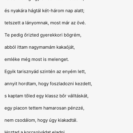
és nyakára hágtál két-három nap alatt;
tetszett a lányomnak, most már az övé.
Te pedig őrizted gyerekkori bögrém,
abból ittam nagymamám kakaóját,
emléke még most is melenget.
Egyik tarisznyád szintén az enyém lett,
annyit hordtam, hogy foszladozni kezdett,
s kaptam tőled egy klassz bőr válltáskát,
egy piacon tettem hamarosan pénzzé,
nem csodálom, hogy úgy kiakadtál.
Hoztad a korcsolyádat eladni,