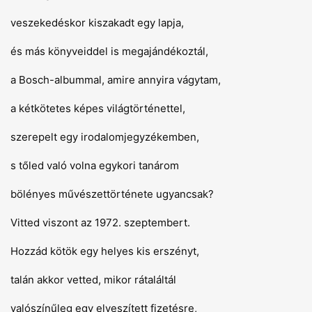
veszekedéskor kiszakadt egy lapja,
és más könyveiddel is megajándékoztál,
a Bosch-albummal, amire annyira vágytam,
a kétkötetes képes világtörténettel,
szerepelt egy irodalomjegyzékemben,
s tőled való volna egykori tanárom
bölényes művészettörténete ugyancsak?
Vitted viszont az 1972. szeptembert.
Hozzád kötök egy helyes kis erszényt,
talán akkor vetted, mikor rátaláltál
valószínűleg egy elveszített fizetésre,