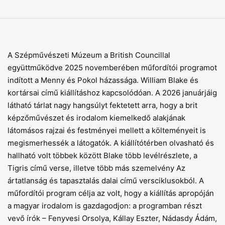
A Szépművészeti Múzeum a British Councillal
együttműködve 2025 novemberében műfordítói programot
indított a Menny és Pokol házassága. William Blake és
kortársai című kiállításhoz kapcsolódóan. A 2026 januárjáig
látható tárlat nagy hangsúlyt fektetett arra, hogy a brit
képzőművészet és irodalom kiemelkedő alakjának
látomásos rajzai és festményei mellett a költeményeit is
megismerhessék a látogatók. A kiállítótérben olvasható és
hallható volt többek között Blake több levélrészlete, a
Tigris című verse, illetve több más szemelvény Az
ártatlanság és tapasztalás dalai című versciklusokból. A
műfordítói program célja az volt, hogy a kiállítás apropóján
a magyar irodalom is gazdagodjon: a programban részt
vevő írók – Fenyvesi Orsolya, Kállay Eszter, Nádasdy Ádám,