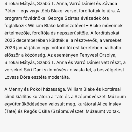
Sirokai Mátyás, Szabó T. Anna, Varró Dániel és Závada
Péter – egy vagy több Blake-verset fordítottak le újra. A
program fővédnöke, George Szirtes évtizedek óta
foglalkozik William Blake költészetével – Blake műveinek
értelmezője, fordítója és népszerűsítője. A fordításokat
2025 decemberében küldték el a résztvevők, a verseket
2026 januárjában egy műfordítói est keretében hallhatta
először a közönség. Az eseményen Fenyvesi Orsolya,
Sirokai Mátyás, Szabó T. Anna és Varró Dániel vett részt, a
verseket Sári Dani színművész olvasta fel, a beszélgetést
Lovass Dóra esztéta moderálta.
A Menny és Pokol házassága. William Blake és kortársai
című kiállítás kurátora a Tate és a Szépművészeti Múzeum
együttműködésében valósult meg, kurátorai Alice Insley
(Tate) és Regős Csilla (Szépművészeti Múzeum) voltak.