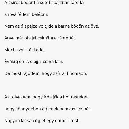
A zsírosbödönt a sötét spájzban tárolta,
ahová féltem belépni.
Nem az ő spájza volt, de a barna bödön az övé.
Anya már olajjal csinálta a rántottát.
Mert a zsír rákkeltő.
Évekig én is olajjal csináltam.
De most rájöttem, hogy zsírral finomabb.
Azt olvastam, hogy irdalják a holttesteket,
hogy könnyebben égjenek hamvasztásnál.
Nagyon lassan ég el egy emberi test.