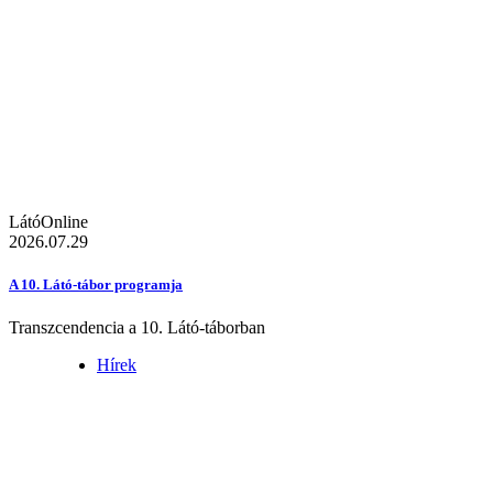
LátóOnline
2026.07.29
A 10. Látó-tábor programja
Transzcendencia a 10. Látó-táborban
Hírek