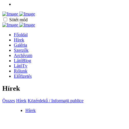
Sötét mód
Főoldal
Hírek
Galéria
Szerzők
Archívum
LátóBlog
LátóTv
Rólunk
Előfizetés
Hírek
Összes
Hírek
Közérdekű / Informații publice
Hírek