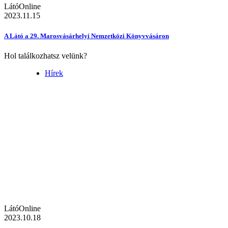
LátóOnline
2023.11.15
A Látó a 29. Marosvásárhelyi Nemzetközi Könyvvásáron
Hol találkozhatsz velünk?
Hírek
LátóOnline
2023.10.18