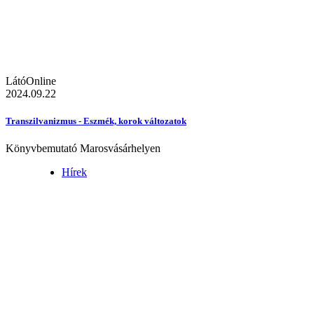
LátóOnline
2024.09.22
Transzilvanizmus - Eszmék, korok változatok
Könyvbemutató Marosvásárhelyen
Hírek