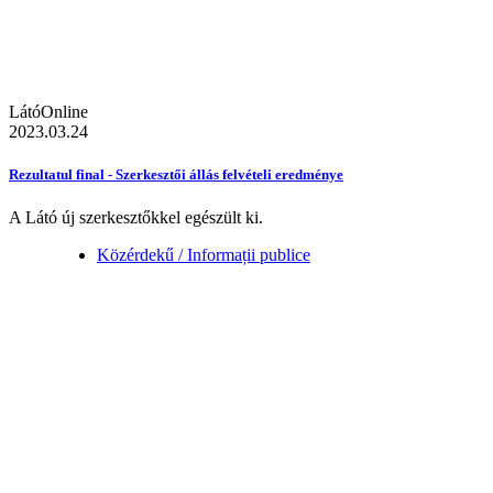
LátóOnline
2023.03.24
Rezultatul final - Szerkesztői állás felvételi eredménye
A Látó új szerkesztőkkel egészült ki.
Közérdekű / Informații publice