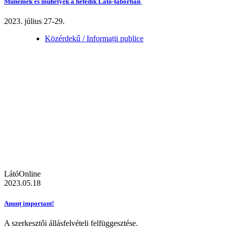
Műnemek és műhelyek a hetedik Látó-táborban
2023. július 27-29.
Közérdekű / Informații publice
LátóOnline
2023.05.18
Anunț important!
A szerkesztői állásfelvételi felfüggesztése.