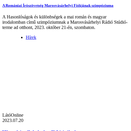
A Romániai Írószövetség Marosvásárhelyi Fiókjának szimpóziuma
A Hasonlóságok és különbségek a mai román és magyar
irodalomban című szimpóziumnak a Marosvásárhelyi Rádió Stúdió-
terme ad otthont, 2023. október 21-én, szombaton.
Hírek
LátóOnline
2023.07.20