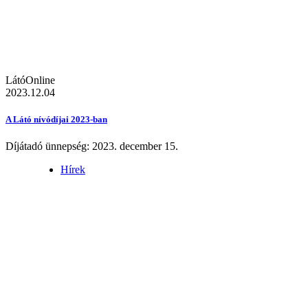
LátóOnline
2023.12.04
A Látó nívódíjai 2023-ban
Díjátadó ünnepség: 2023. december 15.
Hírek