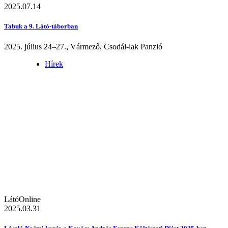
2025.07.14
Tabuk a 9. Látó-táborban
2025. július 24–27., Vármező, Csodál-lak Panzió
Hírek
LátóOnline
2025.03.31