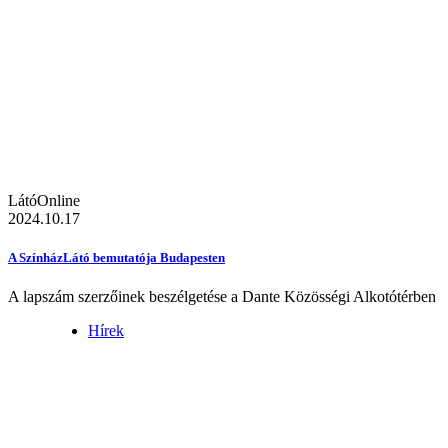
LátóOnline
2024.10.17
A SzínházLátó bemutatója Budapesten
A lapszám szerzőinek beszélgetése a Dante Közösségi Alkotótérben
Hírek