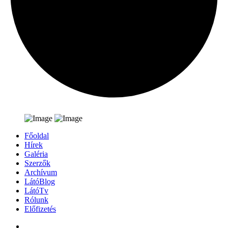
Főoldal
Hírek
Galéria
Szerzők
Archívum
LátóBlog
LátóTv
Rólunk
Előfizetés