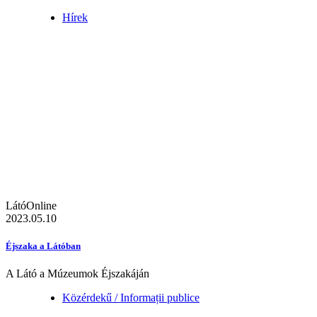
Hírek
LátóOnline
2023.05.10
Éjszaka a Látóban
A Látó a Múzeumok Éjszakáján
Közérdekű / Informații publice