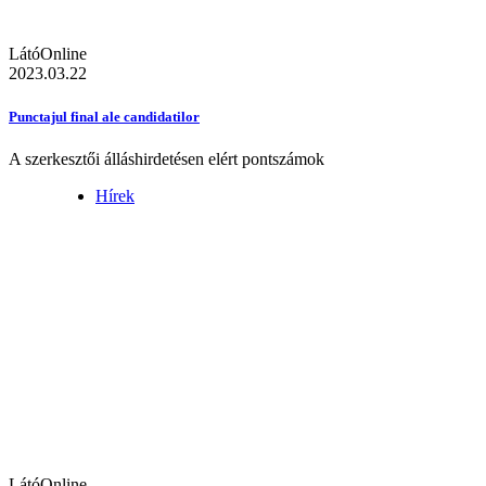
LátóOnline
2023.03.22
Punctajul final ale candidatilor
A szerkesztői álláshirdetésen elért pontszámok
Hírek
LátóOnline