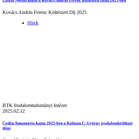
László Noémi kapja a Kovács András Ferenc Költészeti Díjat 2025-ben
Kovács András Ferenc Költészeti Díj 2025
Hírek
BTK Irodalomtudományi Intézet
2025.02.12
Codău Annamária kapta 2025-ben a Kálmán C. György irodalomkritikusi
díjat