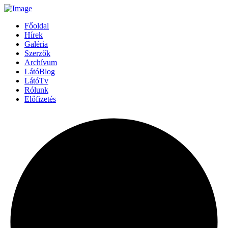
Főoldal
Hírek
Galéria
Szerzők
Archívum
LátóBlog
LátóTv
Rólunk
Előfizetés