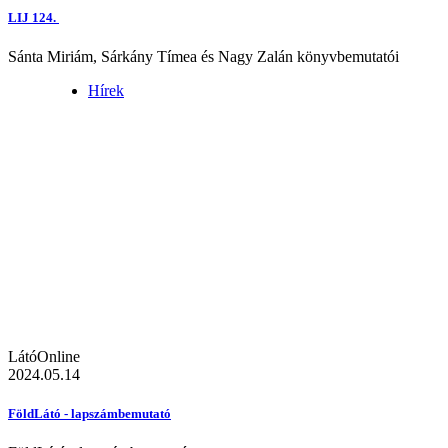
LIJ 124.
Sánta Miriám, Sárkány Tímea és Nagy Zalán könyvbemutatói
Hírek
LátóOnline
2024.05.14
FöldLátó - lapszámbemutató