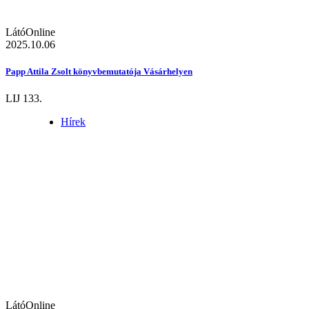
LátóOnline
2025.10.06
Papp Attila Zsolt könyvbemutatója Vásárhelyen
LIJ 133.
Hírek
LátóOnline