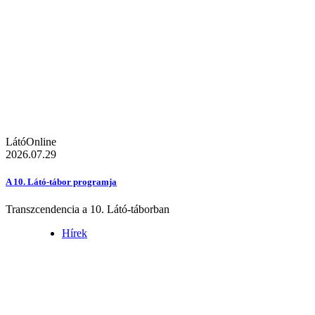
LátóOnline
2026.07.29
A 10. Látó-tábor programja
Transzcendencia a 10. Látó-táborban
Hírek