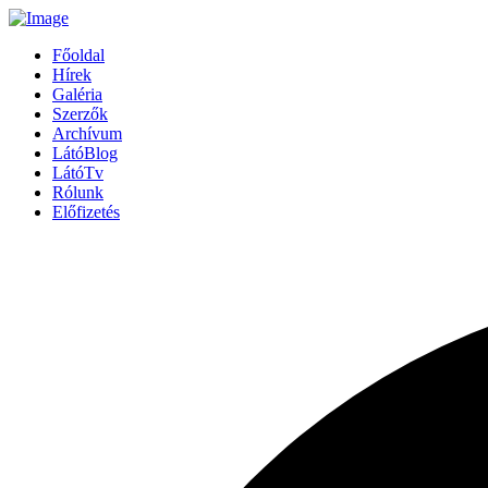
Főoldal
Hírek
Galéria
Szerzők
Archívum
LátóBlog
LátóTv
Rólunk
Előfizetés