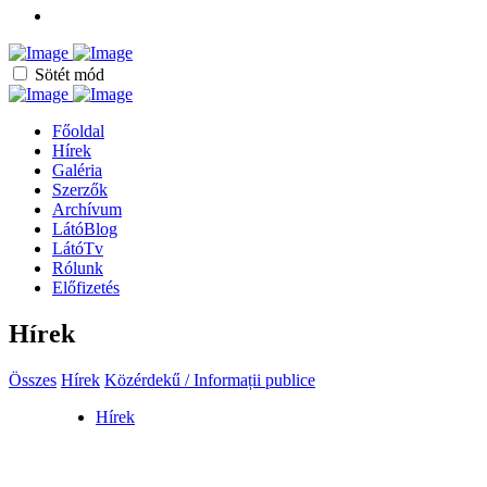
Sötét mód
Főoldal
Hírek
Galéria
Szerzők
Archívum
LátóBlog
LátóTv
Rólunk
Előfizetés
Hírek
Összes
Hírek
Közérdekű / Informații publice
Hírek