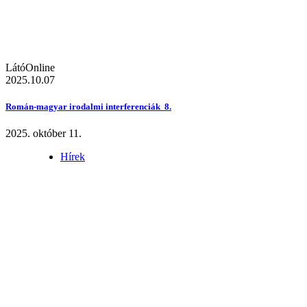
LátóOnline
2025.10.07
Román-magyar irodalmi interferenciák 8.
2025. október 11.
Hírek