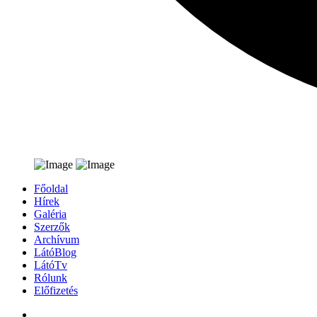
Főoldal
Hírek
Galéria
Szerzők
Archívum
LátóBlog
LátóTv
Rólunk
Előfizetés