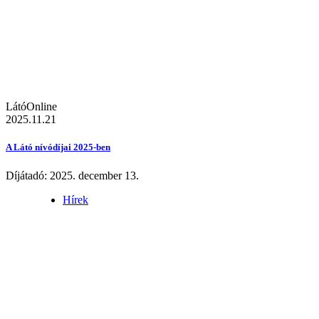
LátóOnline
2025.11.21
A Látó nívódíjai 2025-ben
Díjátadó: 2025. december 13.
Hírek