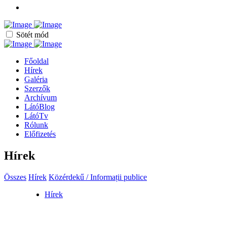
Sötét mód
Főoldal
Hírek
Galéria
Szerzők
Archívum
LátóBlog
LátóTv
Rólunk
Előfizetés
Hírek
Összes
Hírek
Közérdekű / Informații publice
Hírek