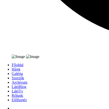
Főoldal
Hírek
Galéria
Szerzők
Archívum
LátóBlog
LátóTv
Rólunk
Előfizetés