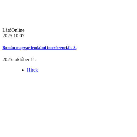
LátóOnline
2025.10.07
Román-magyar irodalmi interferenciák 8.
2025. október 11.
Hírek