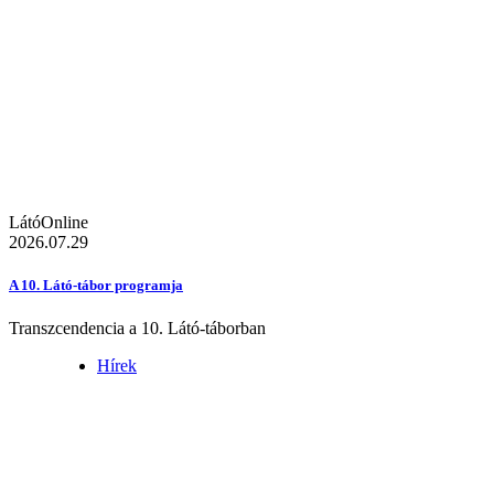
LátóOnline
2026.07.29
A 10. Látó-tábor programja
Transzcendencia a 10. Látó-táborban
Hírek