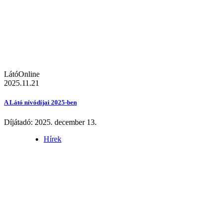
LátóOnline
2025.11.21
A Látó nívódíjai 2025-ben
Díjátadó: 2025. december 13.
Hírek