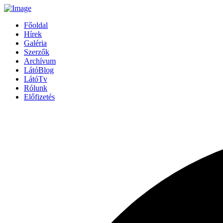
Főoldal
Hírek
Galéria
Szerzők
Archívum
LátóBlog
LátóTv
Rólunk
Előfizetés