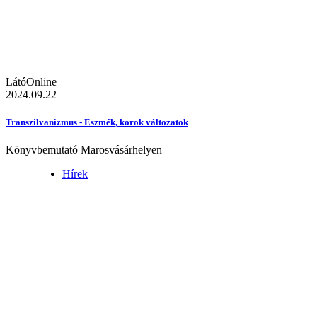
LátóOnline
2024.09.22
Transzilvanizmus - Eszmék, korok változatok
Könyvbemutató Marosvásárhelyen
Hírek