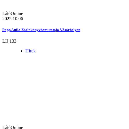
LátóOnline
2025.10.06
Papp Attila Zsolt könyvbemutatója Vásárhelyen
LIJ 133.
Hírek
LátóOnline