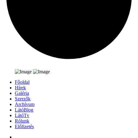
Főoldal
Hírek
Galéria
Szerzők
Archívum
LátóBlog
LátóTv
Rólunk
Előfizetés