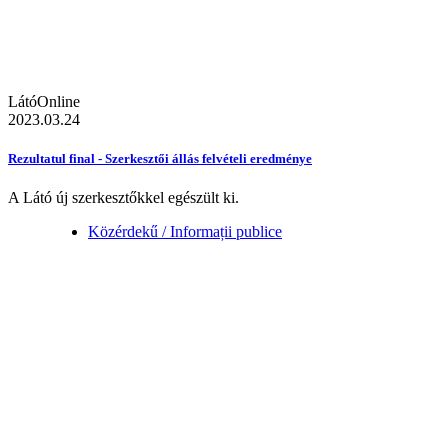
LátóOnline
2023.03.24
Rezultatul final - Szerkesztői állás felvételi eredménye
A Látó új szerkesztőkkel egészült ki.
Közérdekű / Informații publice