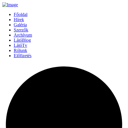
Főoldal
Hírek
Galéria
Szerzők
Archívum
LátóBlog
LátóTv
Rólunk
Előfizetés