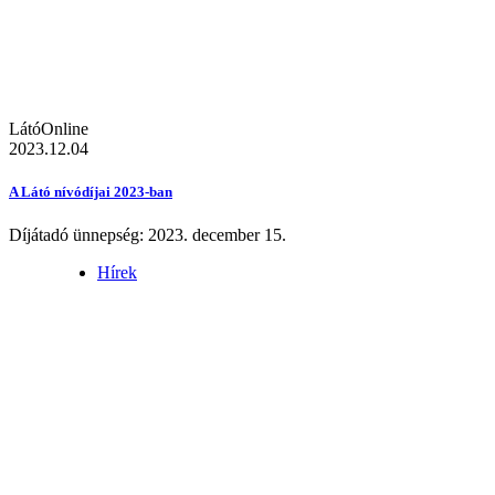
LátóOnline
2023.12.04
A Látó nívódíjai 2023-ban
Díjátadó ünnepség: 2023. december 15.
Hírek