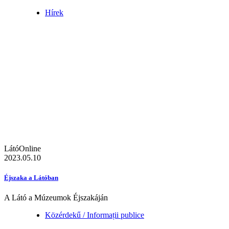
Hírek
LátóOnline
2023.05.10
Éjszaka a Látóban
A Látó a Múzeumok Éjszakáján
Közérdekű / Informații publice