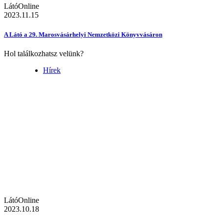
LátóOnline
2023.11.15
A Látó a 29. Marosvásárhelyi Nemzetközi Könyvvásáron
Hol találkozhatsz velünk?
Hírek
LátóOnline
2023.10.18