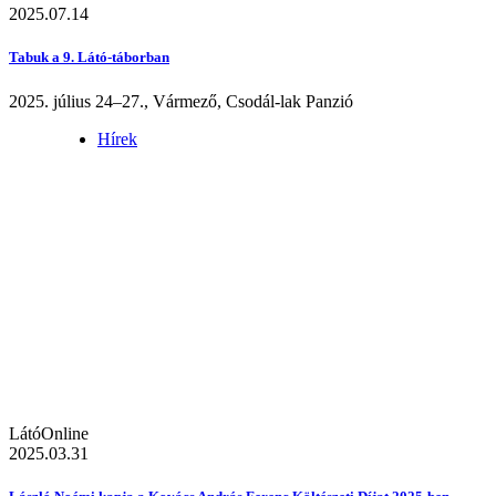
2025.07.14
Tabuk a 9. Látó-táborban
2025. július 24–27., Vármező, Csodál-lak Panzió
Hírek
LátóOnline
2025.03.31