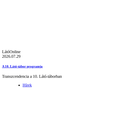
LátóOnline
2026.07.29
A 10. Látó-tábor programja
Transzcendencia a 10. Látó-táborban
Hírek