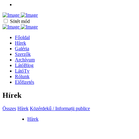
Sötét mód
Főoldal
Hírek
Galéria
Szerzők
Archívum
LátóBlog
LátóTv
Rólunk
Előfizetés
Hírek
Összes
Hírek
Közérdekű / Informații publice
Hírek