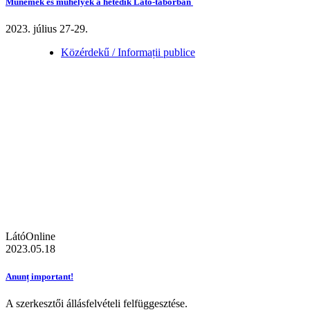
Műnemek és műhelyek a hetedik Látó-táborban
2023. július 27-29.
Közérdekű / Informații publice
LátóOnline
2023.05.18
Anunț important!
A szerkesztői állásfelvételi felfüggesztése.