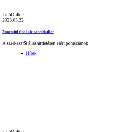
LátóOnline
2023.03.22
Punctajul final ale candidatilor
A szerkesztői álláshirdetésen elért pontszámok
Hírek
LátóOnline