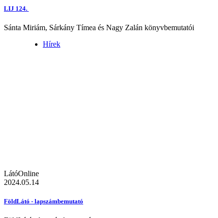
LIJ 124.
Sánta Miriám, Sárkány Tímea és Nagy Zalán könyvbemutatói
Hírek
LátóOnline
2024.05.14
FöldLátó - lapszámbemutató