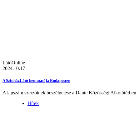
LátóOnline
2024.10.17
A SzínházLátó bemutatója Budapesten
A lapszám szerzőinek beszélgetése a Dante Közösségi Alkotótérben
Hírek