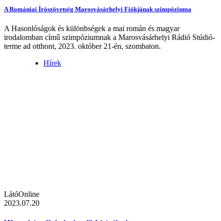
A Romániai Írószövetség Marosvásárhelyi Fiókjának szimpóziuma
A Hasonlóságok és különbségek a mai román és magyar
irodalomban című szimpóziumnak a Marosvásárhelyi Rádió Stúdió-
terme ad otthont, 2023. október 21-én, szombaton.
Hírek
LátóOnline
2023.07.20