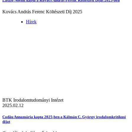
László Noémi kapja a Kovács András Ferenc Költészeti Díjat 2025-ben
Kovács András Ferenc Költészeti Díj 2025
Hírek
BTK Irodalomtudományi Intézet
2025.02.12
Codău Annamária kapta 2025-ben a Kálmán C. György irodalomkritikusi
díjat