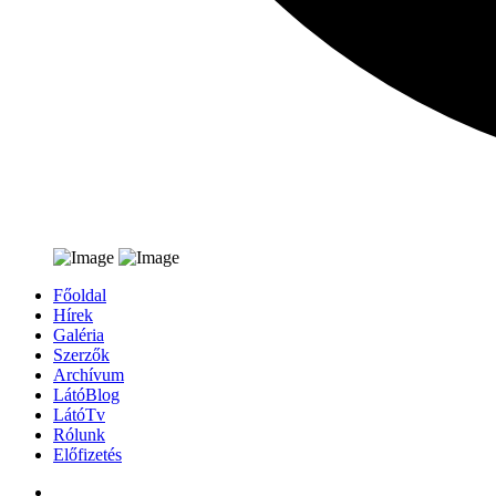
Főoldal
Hírek
Galéria
Szerzők
Archívum
LátóBlog
LátóTv
Rólunk
Előfizetés