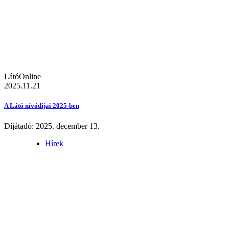
LátóOnline
2025.11.21
A Látó nívódíjai 2025-ben
Díjátadó: 2025. december 13.
Hírek