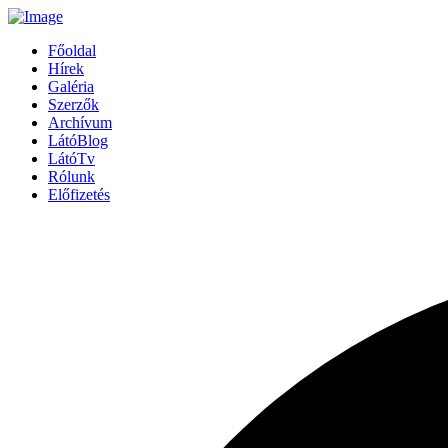
Főoldal
Hírek
Galéria
Szerzők
Archívum
LátóBlog
LátóTv
Rólunk
Előfizetés