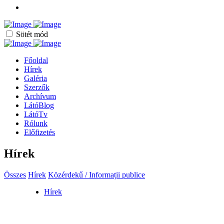
Sötét mód
Főoldal
Hírek
Galéria
Szerzők
Archívum
LátóBlog
LátóTv
Rólunk
Előfizetés
Hírek
Összes
Hírek
Közérdekű / Informații publice
Hírek