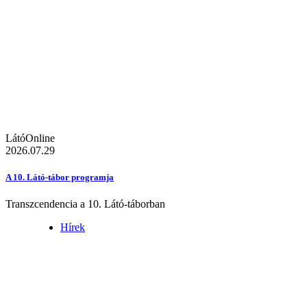
LátóOnline
2026.07.29
A 10. Látó-tábor programja
Transzcendencia a 10. Látó-táborban
Hírek