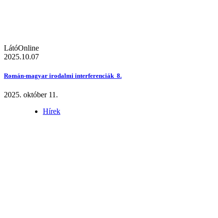
LátóOnline
2025.10.07
Román-magyar irodalmi interferenciák 8.
2025. október 11.
Hírek