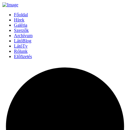
Főoldal
Hírek
Galéria
Szerzők
Archívum
LátóBlog
LátóTv
Rólunk
Előfizetés