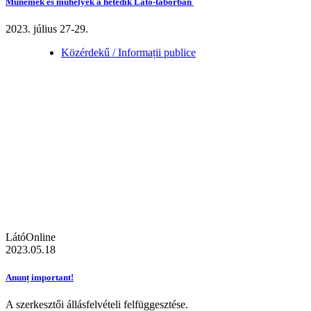
Műnemek és műhelyek a hetedik Látó-táborban
2023. július 27-29.
Közérdekű / Informații publice
LátóOnline
2023.05.18
Anunț important!
A szerkesztői állásfelvételi felfüggesztése.