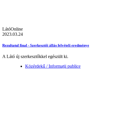
LátóOnline
2023.03.24
Rezultatul final - Szerkesztői állás felvételi eredménye
A Látó új szerkesztőkkel egészült ki.
Közérdekű / Informații publice