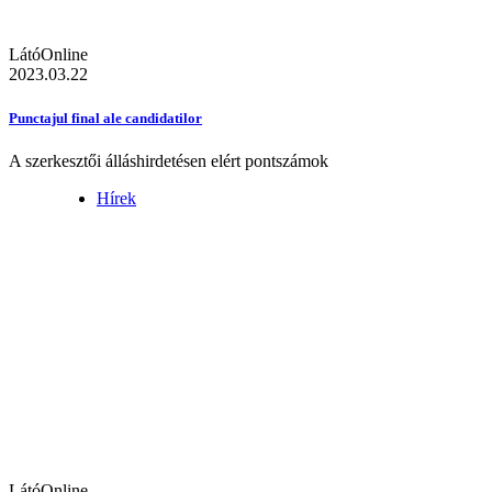
LátóOnline
2023.03.22
Punctajul final ale candidatilor
A szerkesztői álláshirdetésen elért pontszámok
Hírek
LátóOnline