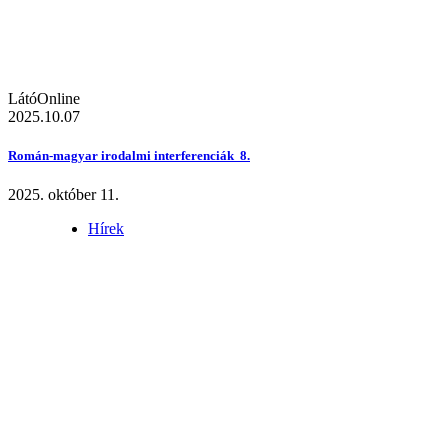
LátóOnline
2025.10.07
Román-magyar irodalmi interferenciák 8.
2025. október 11.
Hírek