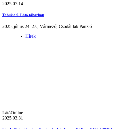
2025.07.14
Tabuk a 9. Látó-táborban
2025. július 24–27., Vármező, Csodál-lak Panzió
Hírek
LátóOnline
2025.03.31