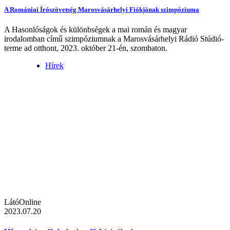
A Romániai Írószövetség Marosvásárhelyi Fiókjának szimpóziuma
A Hasonlóságok és különbségek a mai román és magyar
irodalomban című szimpóziumnak a Marosvásárhelyi Rádió Stúdió-
terme ad otthont, 2023. október 21-én, szombaton.
Hírek
LátóOnline
2023.07.20