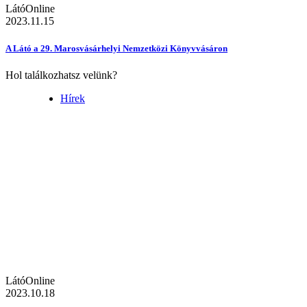
LátóOnline
2023.11.15
A Látó a 29. Marosvásárhelyi Nemzetközi Könyvvásáron
Hol találkozhatsz velünk?
Hírek
LátóOnline
2023.10.18