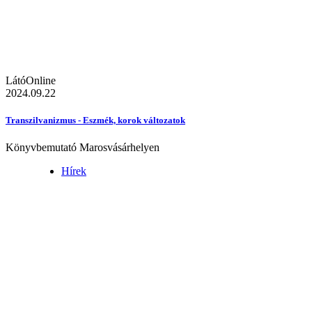
LátóOnline
2024.09.22
Transzilvanizmus - Eszmék, korok változatok
Könyvbemutató Marosvásárhelyen
Hírek