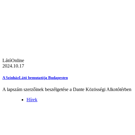
LátóOnline
2024.10.17
A SzínházLátó bemutatója Budapesten
A lapszám szerzőinek beszélgetése a Dante Közösségi Alkotótérben
Hírek