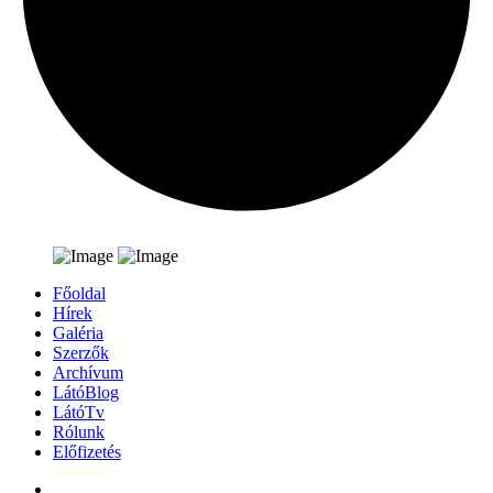
Főoldal
Hírek
Galéria
Szerzők
Archívum
LátóBlog
LátóTv
Rólunk
Előfizetés