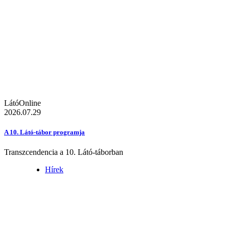
LátóOnline
2026.07.29
A 10. Látó-tábor programja
Transzcendencia a 10. Látó-táborban
Hírek