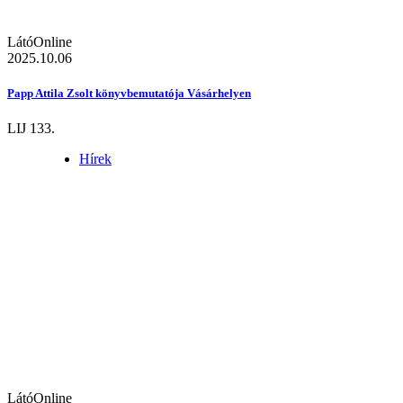
LátóOnline
2025.10.06
Papp Attila Zsolt könyvbemutatója Vásárhelyen
LIJ 133.
Hírek
LátóOnline