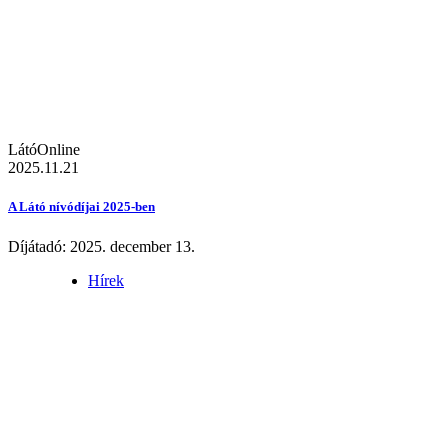
LátóOnline
2025.11.21
A Látó nívódíjai 2025-ben
Díjátadó: 2025. december 13.
Hírek