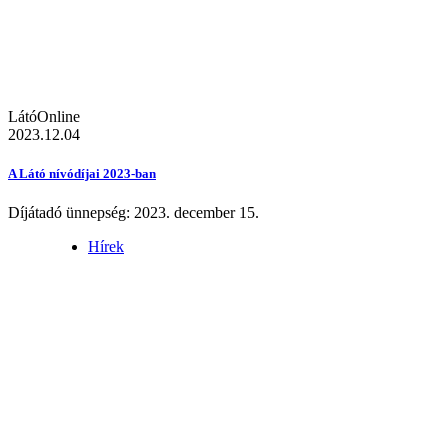
LátóOnline
2023.12.04
A Látó nívódíjai 2023-ban
Díjátadó ünnepség: 2023. december 15.
Hírek