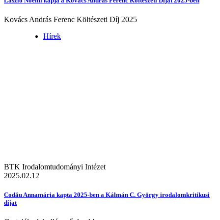
László Noémi kapja a Kovács András Ferenc Költészeti Díjat 2025-ben
Kovács András Ferenc Költészeti Díj 2025
Hírek
BTK Irodalomtudományi Intézet
2025.02.12
Codău Annamária kapta 2025-ben a Kálmán C. György irodalomkritikusi
díjat