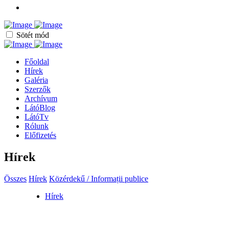
Sötét mód
Főoldal
Hírek
Galéria
Szerzők
Archívum
LátóBlog
LátóTv
Rólunk
Előfizetés
Hírek
Összes
Hírek
Közérdekű / Informații publice
Hírek