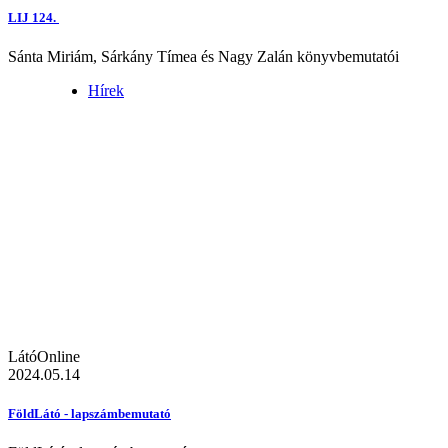
LIJ 124.
Sánta Miriám, Sárkány Tímea és Nagy Zalán könyvbemutatói
Hírek
LátóOnline
2024.05.14
FöldLátó - lapszámbemutató