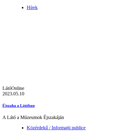
Hírek
LátóOnline
2023.05.10
Éjszaka a Látóban
A Látó a Múzeumok Éjszakáján
Közérdekű / Informații publice