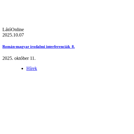
LátóOnline
2025.10.07
Román-magyar irodalmi interferenciák 8.
2025. október 11.
Hírek