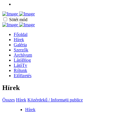
Sötét mód
Főoldal
Hírek
Galéria
Szerzők
Archívum
LátóBlog
LátóTv
Rólunk
Előfizetés
Hírek
Összes
Hírek
Közérdekű / Informații publice
Hírek