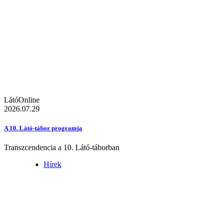
LátóOnline
2026.07.29
A 10. Látó-tábor programja
Transzcendencia a 10. Látó-táborban
Hírek