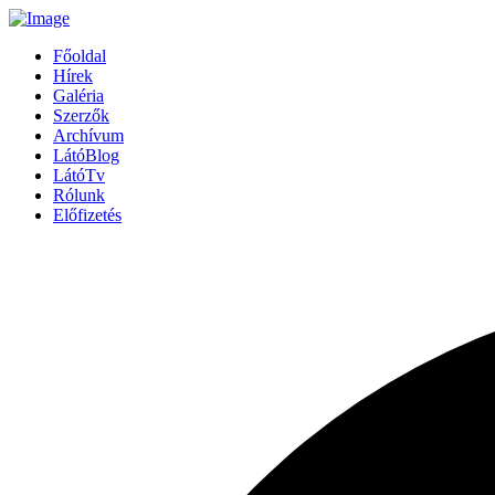
Főoldal
Hírek
Galéria
Szerzők
Archívum
LátóBlog
LátóTv
Rólunk
Előfizetés