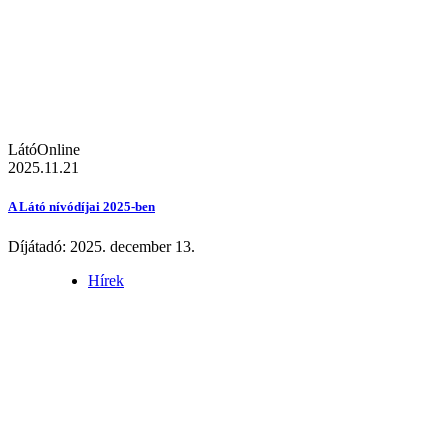
LátóOnline
2025.11.21
A Látó nívódíjai 2025-ben
Díjátadó: 2025. december 13.
Hírek