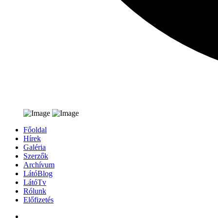
Főoldal
Hírek
Galéria
Szerzők
Archívum
LátóBlog
LátóTv
Rólunk
Előfizetés