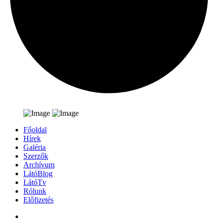
Főoldal
Hírek
Galéria
Szerzők
Archívum
LátóBlog
LátóTv
Rólunk
Előfizetés