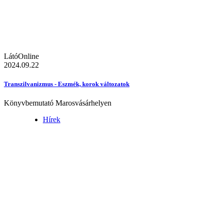
LátóOnline
2024.09.22
Transzilvanizmus - Eszmék, korok változatok
Könyvbemutató Marosvásárhelyen
Hírek