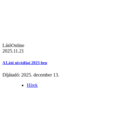
LátóOnline
2025.11.21
A Látó nívódíjai 2025-ben
Díjátadó: 2025. december 13.
Hírek