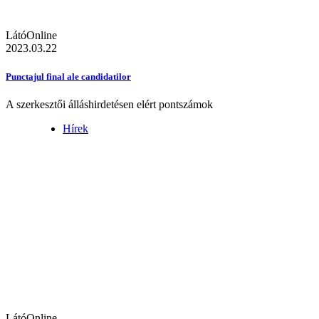
LátóOnline
2023.03.22
Punctajul final ale candidatilor
A szerkesztői álláshirdetésen elért pontszámok
Hírek
LátóOnline