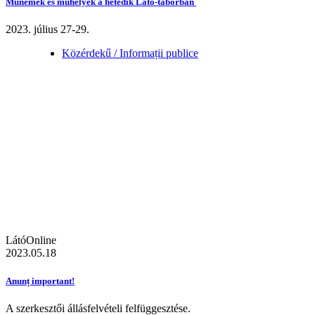
Műnemek és műhelyek a hetedik Látó-táborban
2023. július 27-29.
Közérdekű / Informații publice
LátóOnline
2023.05.18
Anunț important!
A szerkesztői állásfelvételi felfüggesztése.