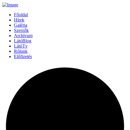
Főoldal
Hírek
Galéria
Szerzők
Archívum
LátóBlog
LátóTv
Rólunk
Előfizetés