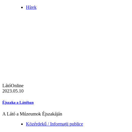
Hírek
LátóOnline
2023.05.10
Éjszaka a Látóban
A Látó a Múzeumok Éjszakáján
Közérdekű / Informații publice