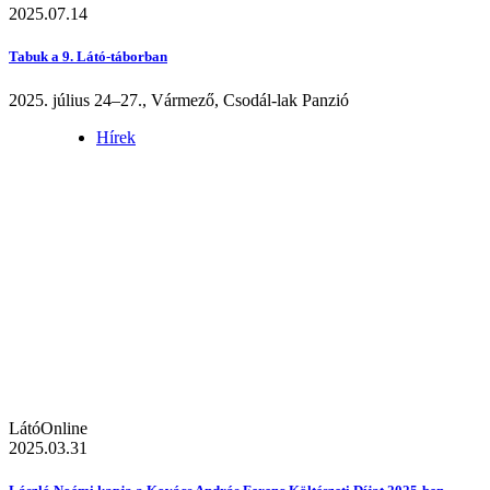
2025.07.14
Tabuk a 9. Látó-táborban
2025. július 24–27., Vármező, Csodál-lak Panzió
Hírek
LátóOnline
2025.03.31