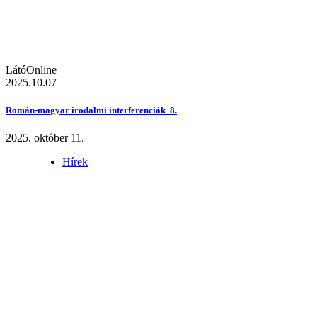
LátóOnline
2025.10.07
Román-magyar irodalmi interferenciák 8.
2025. október 11.
Hírek