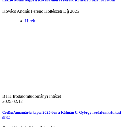
László Noémi kapja a Kovács András Ferenc Költészeti Díjat 2025-ben
Kovács András Ferenc Költészeti Díj 2025
Hírek
BTK Irodalomtudományi Intézet
2025.02.12
Codău Annamária kapta 2025-ben a Kálmán C. György irodalomkritikusi
díjat