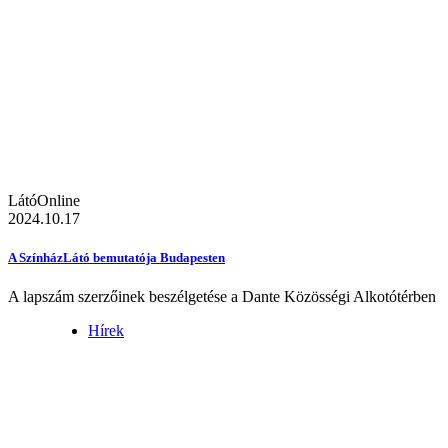
LátóOnline
2024.10.17
A SzínházLátó bemutatója Budapesten
A lapszám szerzőinek beszélgetése a Dante Közösségi Alkotótérben
Hírek