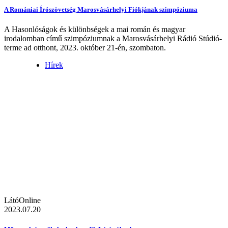
A Romániai Írószövetség Marosvásárhelyi Fiókjának szimpóziuma
A Hasonlóságok és különbségek a mai román és magyar
irodalomban című szimpóziumnak a Marosvásárhelyi Rádió Stúdió-
terme ad otthont, 2023. október 21-én, szombaton.
Hírek
LátóOnline
2023.07.20