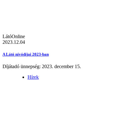
LátóOnline
2023.12.04
A Látó nívódíjai 2023-ban
Díjátadó ünnepség: 2023. december 15.
Hírek