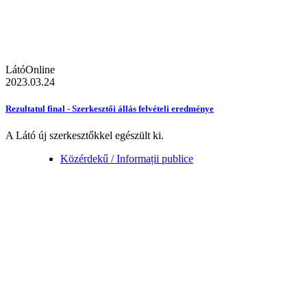
LátóOnline
2023.03.24
Rezultatul final - Szerkesztői állás felvételi eredménye
A Látó új szerkesztőkkel egészült ki.
Közérdekű / Informații publice