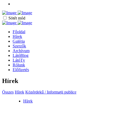
Sötét mód
Főoldal
Hírek
Galéria
Szerzők
Archívum
LátóBlog
LátóTv
Rólunk
Előfizetés
Hírek
Összes
Hírek
Közérdekű / Informații publice
Hírek