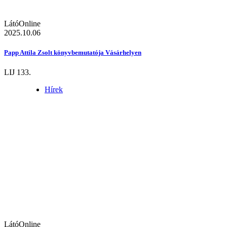
LátóOnline
2025.10.06
Papp Attila Zsolt könyvbemutatója Vásárhelyen
LIJ 133.
Hírek
LátóOnline