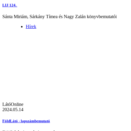
LIJ 124.
Sánta Miriám, Sárkány Tímea és Nagy Zalán könyvbemutatói
Hírek
LátóOnline
2024.05.14
FöldLátó - lapszámbemutató