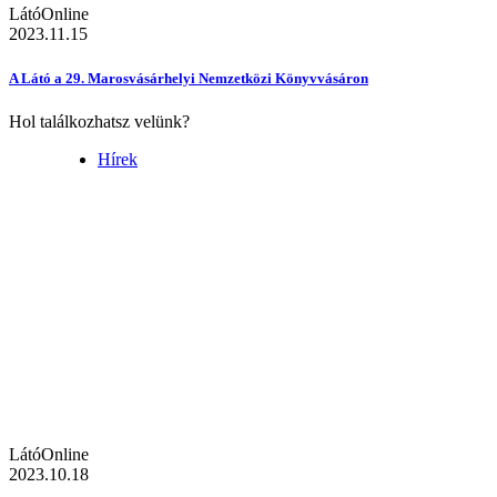
LátóOnline
2023.11.15
A Látó a 29. Marosvásárhelyi Nemzetközi Könyvvásáron
Hol találkozhatsz velünk?
Hírek
LátóOnline
2023.10.18