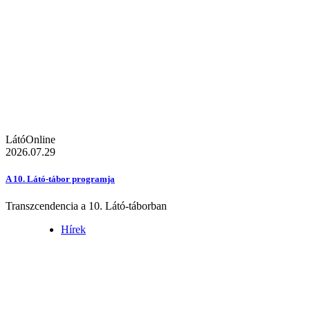
LátóOnline
2026.07.29
A 10. Látó-tábor programja
Transzcendencia a 10. Látó-táborban
Hírek