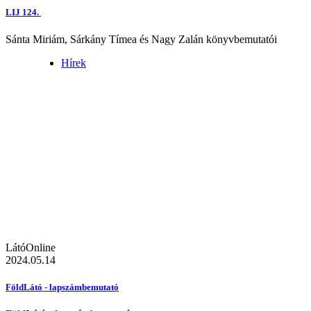
LIJ 124.
Sánta Miriám, Sárkány Tímea és Nagy Zalán könyvbemutatói
Hírek
LátóOnline
2024.05.14
FöldLátó - lapszámbemutató