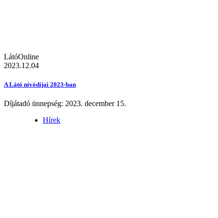
LátóOnline
2023.12.04
A Látó nívódíjai 2023-ban
Díjátadó ünnepség: 2023. december 15.
Hírek