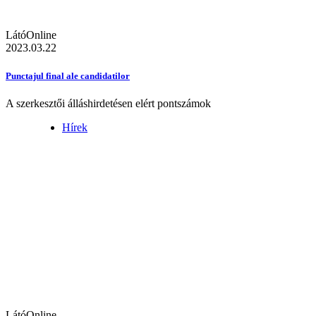
LátóOnline
2023.03.22
Punctajul final ale candidatilor
A szerkesztői álláshirdetésen elért pontszámok
Hírek
LátóOnline