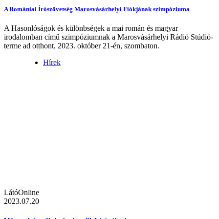
A Romániai Írószövetség Marosvásárhelyi Fiókjának szimpóziuma
A Hasonlóságok és különbségek a mai román és magyar
irodalomban című szimpóziumnak a Marosvásárhelyi Rádió Stúdió-
terme ad otthont, 2023. október 21-én, szombaton.
Hírek
LátóOnline
2023.07.20