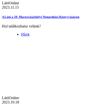
LátóOnline
2023.11.15
A Látó a 29. Marosvásárhelyi Nemzetközi Könyvvásáron
Hol találkozhatsz velünk?
Hírek
LátóOnline
2023.10.18