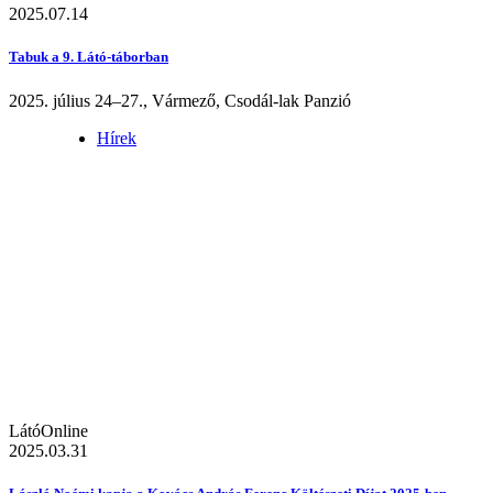
2025.07.14
Tabuk a 9. Látó-táborban
2025. július 24–27., Vármező, Csodál-lak Panzió
Hírek
LátóOnline
2025.03.31