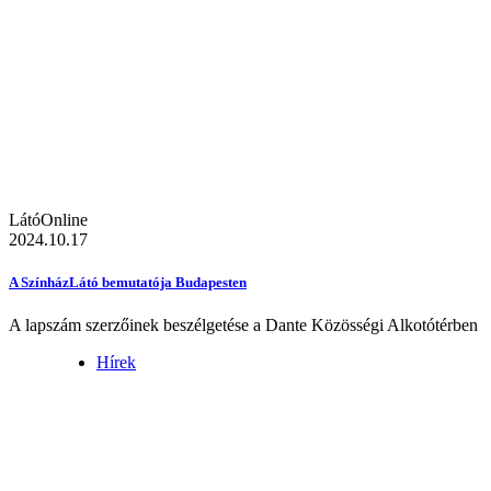
LátóOnline
2024.10.17
A SzínházLátó bemutatója Budapesten
A lapszám szerzőinek beszélgetése a Dante Közösségi Alkotótérben
Hírek