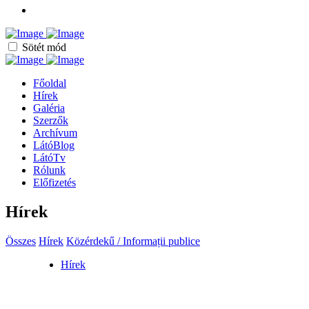
Sötét mód
Főoldal
Hírek
Galéria
Szerzők
Archívum
LátóBlog
LátóTv
Rólunk
Előfizetés
Hírek
Összes
Hírek
Közérdekű / Informații publice
Hírek