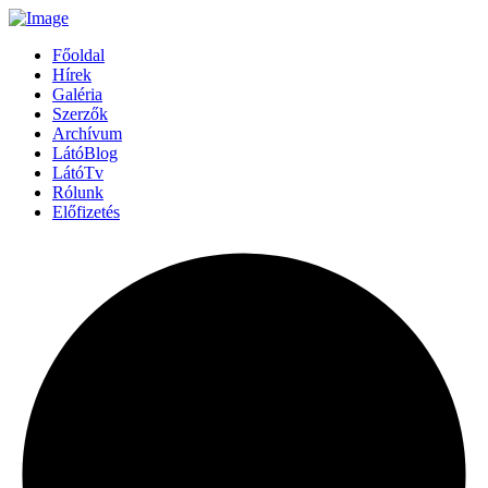
Főoldal
Hírek
Galéria
Szerzők
Archívum
LátóBlog
LátóTv
Rólunk
Előfizetés