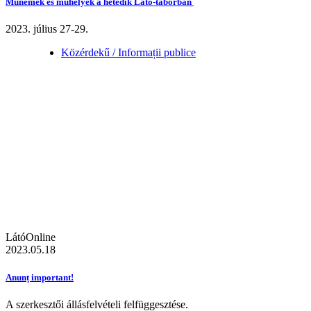
Műnemek és műhelyek a hetedik Látó-táborban
2023. július 27-29.
Közérdekű / Informații publice
LátóOnline
2023.05.18
Anunț important!
A szerkesztői állásfelvételi felfüggesztése.