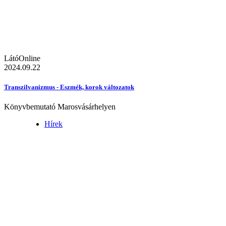
LátóOnline
2024.09.22
Transzilvanizmus - Eszmék, korok változatok
Könyvbemutató Marosvásárhelyen
Hírek