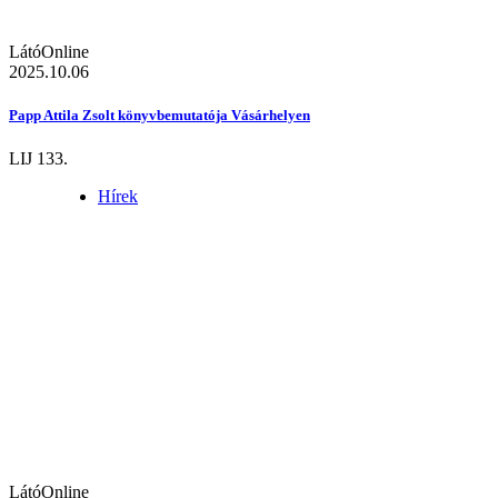
LátóOnline
2025.10.06
Papp Attila Zsolt könyvbemutatója Vásárhelyen
LIJ 133.
Hírek
LátóOnline