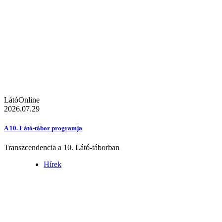
LátóOnline
2026.07.29
A 10. Látó-tábor programja
Transzcendencia a 10. Látó-táborban
Hírek