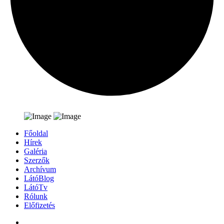
Főoldal
Hírek
Galéria
Szerzők
Archívum
LátóBlog
LátóTv
Rólunk
Előfizetés