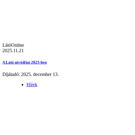
LátóOnline
2025.11.21
A Látó nívódíjai 2025-ben
Díjátadó: 2025. december 13.
Hírek