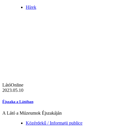
Hírek
LátóOnline
2023.05.10
Éjszaka a Látóban
A Látó a Múzeumok Éjszakáján
Közérdekű / Informații publice