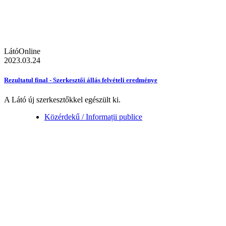
LátóOnline
2023.03.24
Rezultatul final - Szerkesztői állás felvételi eredménye
A Látó új szerkesztőkkel egészült ki.
Közérdekű / Informații publice