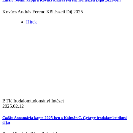
László Noémi kapja a Kovács András Ferenc Költészeti Díjat 2025-ben
Kovács András Ferenc Költészeti Díj 2025
Hírek
BTK Irodalomtudományi Intézet
2025.02.12
Codău Annamária kapta 2025-ben a Kálmán C. György irodalomkritikusi
díjat