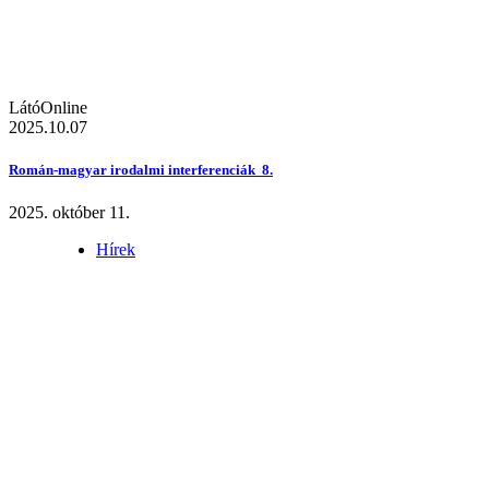
LátóOnline
2025.10.07
Román-magyar irodalmi interferenciák 8.
2025. október 11.
Hírek