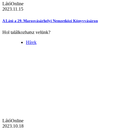
LátóOnline
2023.11.15
A Látó a 29. Marosvásárhelyi Nemzetközi Könyvvásáron
Hol találkozhatsz velünk?
Hírek
LátóOnline
2023.10.18