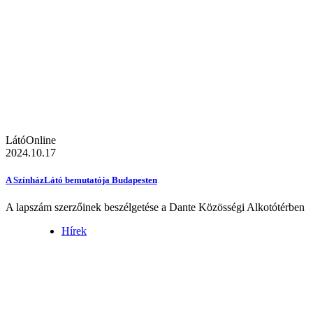
LátóOnline
2024.10.17
A SzínházLátó bemutatója Budapesten
A lapszám szerzőinek beszélgetése a Dante Közösségi Alkotótérben
Hírek