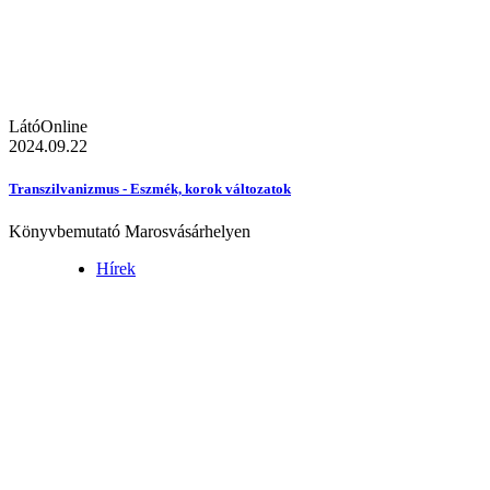
LátóOnline
2024.09.22
Transzilvanizmus - Eszmék, korok változatok
Könyvbemutató Marosvásárhelyen
Hírek