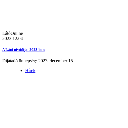
LátóOnline
2023.12.04
A Látó nívódíjai 2023-ban
Díjátadó ünnepség: 2023. december 15.
Hírek