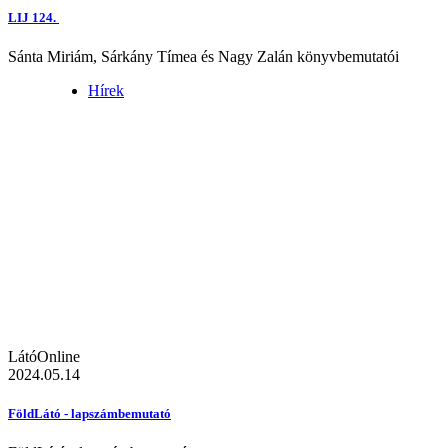
LIJ 124.
Sánta Miriám, Sárkány Tímea és Nagy Zalán könyvbemutatói
Hírek
LátóOnline
2024.05.14
FöldLátó - lapszámbemutató