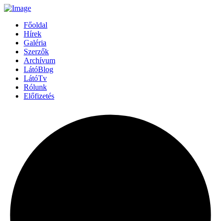
Főoldal
Hírek
Galéria
Szerzők
Archívum
LátóBlog
LátóTv
Rólunk
Előfizetés