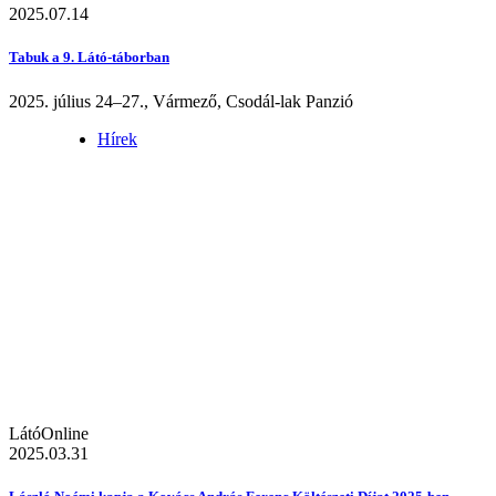
2025.07.14
Tabuk a 9. Látó-táborban
2025. július 24–27., Vármező, Csodál-lak Panzió
Hírek
LátóOnline
2025.03.31