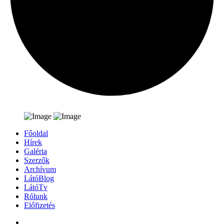
Főoldal
Hírek
Galéria
Szerzők
Archívum
LátóBlog
LátóTv
Rólunk
Előfizetés