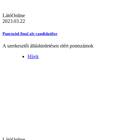
LátóOnline
2023.03.22
Punctajul final ale candidatilor
A szerkesztői álláshirdetésen elért pontszámok
Hírek
LátóOnline