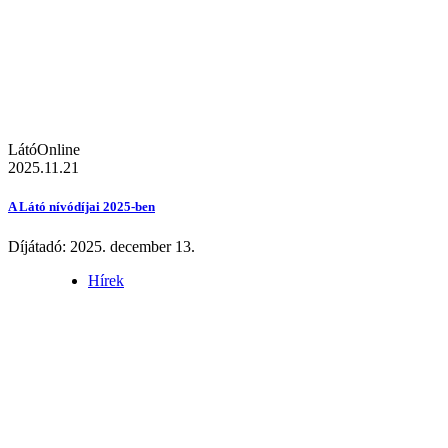
LátóOnline
2025.11.21
A Látó nívódíjai 2025-ben
Díjátadó: 2025. december 13.
Hírek