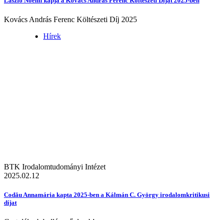
László Noémi kapja a Kovács András Ferenc Költészeti Díjat 2025-ben
Kovács András Ferenc Költészeti Díj 2025
Hírek
BTK Irodalomtudományi Intézet
2025.02.12
Codău Annamária kapta 2025-ben a Kálmán C. György irodalomkritikusi
díjat