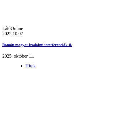
LátóOnline
2025.10.07
Román-magyar irodalmi interferenciák 8.
2025. október 11.
Hírek