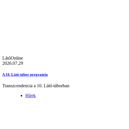
LátóOnline
2026.07.29
A 10. Látó-tábor programja
Transzcendencia a 10. Látó-táborban
Hírek