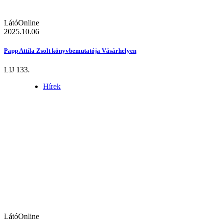
LátóOnline
2025.10.06
Papp Attila Zsolt könyvbemutatója Vásárhelyen
LIJ 133.
Hírek
LátóOnline