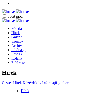
Sötét mód
Főoldal
Hírek
Galéria
Szerzők
Archívum
LátóBlog
LátóTv
Rólunk
Előfizetés
Hírek
Összes
Hírek
Közérdekű / Informații publice
Hírek