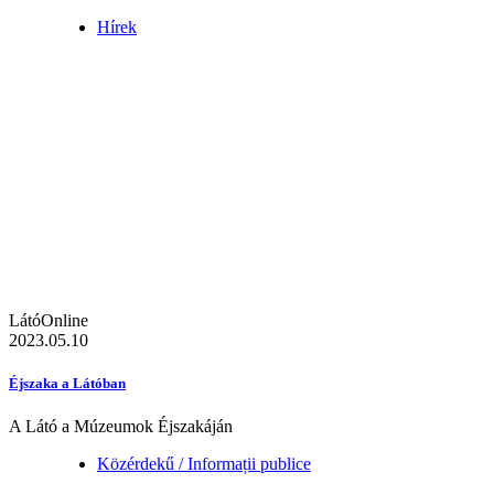
Hírek
LátóOnline
2023.05.10
Éjszaka a Látóban
A Látó a Múzeumok Éjszakáján
Közérdekű / Informații publice