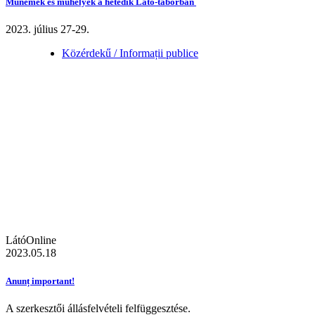
Műnemek és műhelyek a hetedik Látó-táborban
2023. július 27-29.
Közérdekű / Informații publice
LátóOnline
2023.05.18
Anunț important!
A szerkesztői állásfelvételi felfüggesztése.