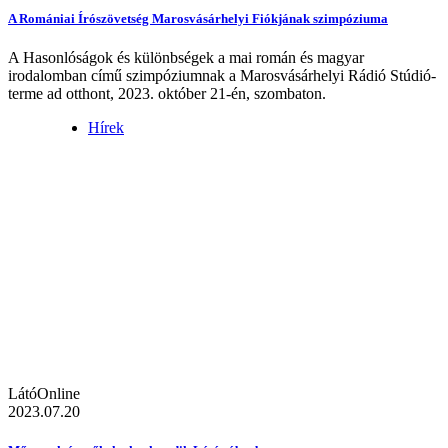
A Romániai Írószövetség Marosvásárhelyi Fiókjának szimpóziuma
A Hasonlóságok és különbségek a mai román és magyar
irodalomban című szimpóziumnak a Marosvásárhelyi Rádió Stúdió-
terme ad otthont, 2023. október 21-én, szombaton.
Hírek
LátóOnline
2023.07.20