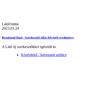
LátóOnline
2023.03.24
Rezultatul final - Szerkesztői állás felvételi eredménye
A Látó új szerkesztőkkel egészült ki.
Közérdekű / Informații publice