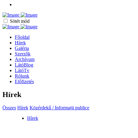
Sötét mód
Főoldal
Hírek
Galéria
Szerzők
Archívum
LátóBlog
LátóTv
Rólunk
Előfizetés
Hírek
Összes
Hírek
Közérdekű / Informații publice
Hírek