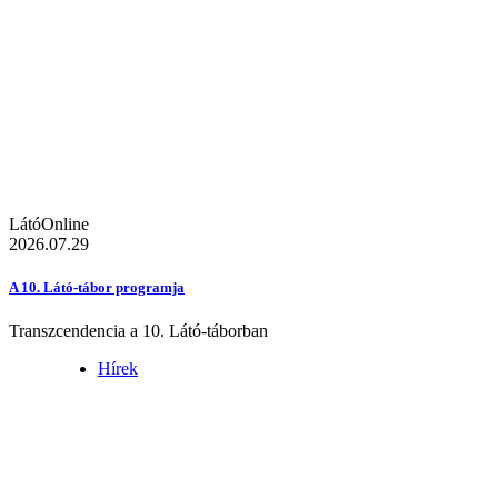
LátóOnline
2026.07.29
A 10. Látó-tábor programja
Transzcendencia a 10. Látó-táborban
Hírek