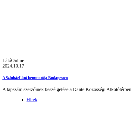
LátóOnline
2024.10.17
A SzínházLátó bemutatója Budapesten
A lapszám szerzőinek beszélgetése a Dante Közösségi Alkotótérben
Hírek