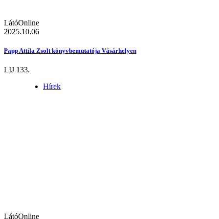
LátóOnline
2025.10.06
Papp Attila Zsolt könyvbemutatója Vásárhelyen
LIJ 133.
Hírek
LátóOnline