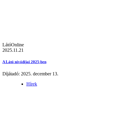
LátóOnline
2025.11.21
A Látó nívódíjai 2025-ben
Díjátadó: 2025. december 13.
Hírek