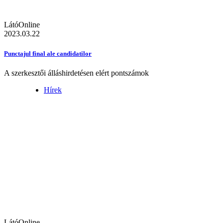
LátóOnline
2023.03.22
Punctajul final ale candidatilor
A szerkesztői álláshirdetésen elért pontszámok
Hírek
LátóOnline