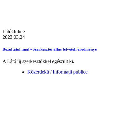
LátóOnline
2023.03.24
Rezultatul final - Szerkesztői állás felvételi eredménye
A Látó új szerkesztőkkel egészült ki.
Közérdekű / Informații publice