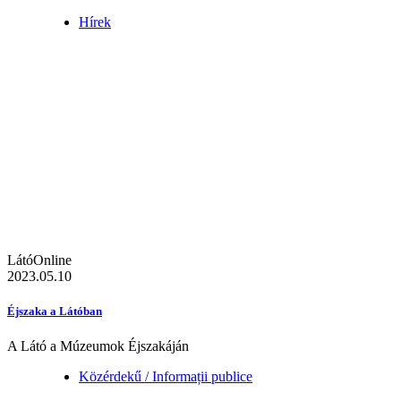
Hírek
LátóOnline
2023.05.10
Éjszaka a Látóban
A Látó a Múzeumok Éjszakáján
Közérdekű / Informații publice