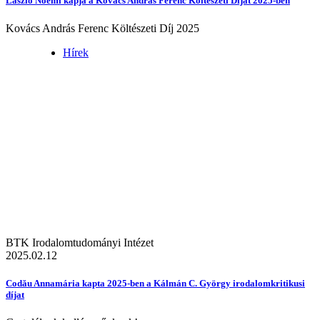
László Noémi kapja a Kovács András Ferenc Költészeti Díjat 2025-ben
Kovács András Ferenc Költészeti Díj 2025
Hírek
BTK Irodalomtudományi Intézet
2025.02.12
Codău Annamária kapta 2025-ben a Kálmán C. György irodalomkritikusi
díjat