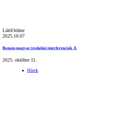
LátóOnline
2025.10.07
Román-magyar irodalmi interferenciák 8.
2025. október 11.
Hírek