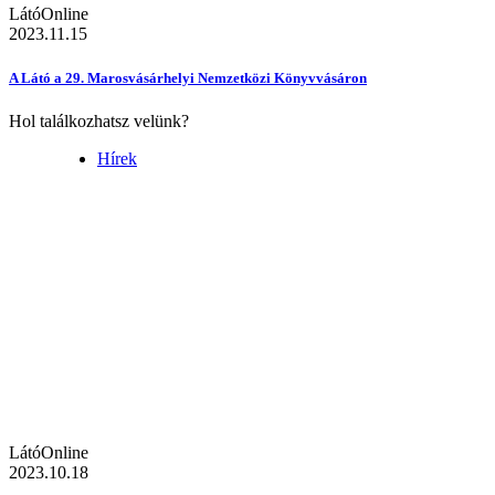
LátóOnline
2023.11.15
A Látó a 29. Marosvásárhelyi Nemzetközi Könyvvásáron
Hol találkozhatsz velünk?
Hírek
LátóOnline
2023.10.18