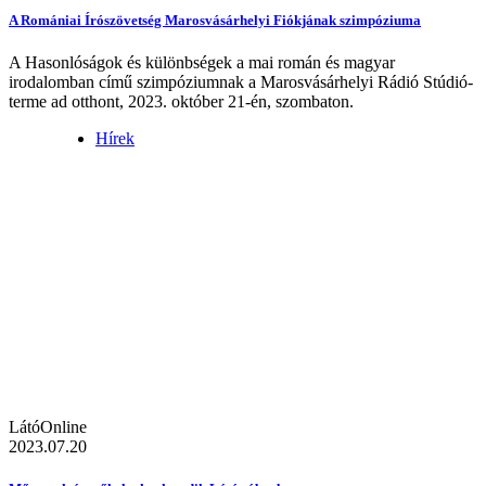
A Romániai Írószövetség Marosvásárhelyi Fiókjának szimpóziuma
A Hasonlóságok és különbségek a mai román és magyar
irodalomban című szimpóziumnak a Marosvásárhelyi Rádió Stúdió-
terme ad otthont, 2023. október 21-én, szombaton.
Hírek
LátóOnline
2023.07.20