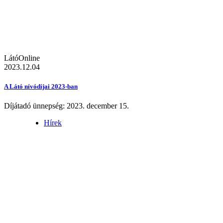
LátóOnline
2023.12.04
A Látó nívódíjai 2023-ban
Díjátadó ünnepség: 2023. december 15.
Hírek