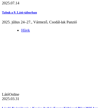
2025.07.14
Tabuk a 9. Látó-táborban
2025. július 24–27., Vármező, Csodál-lak Panzió
Hírek
LátóOnline
2025.03.31