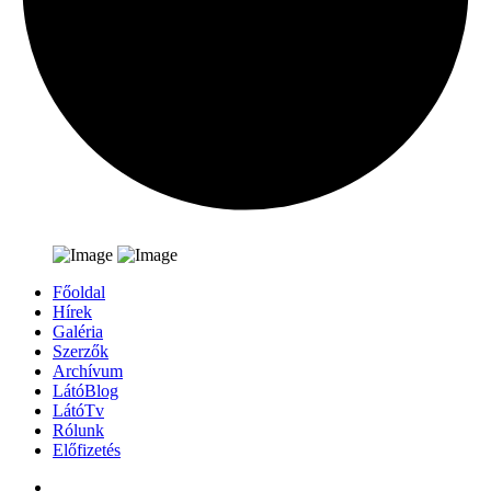
Főoldal
Hírek
Galéria
Szerzők
Archívum
LátóBlog
LátóTv
Rólunk
Előfizetés