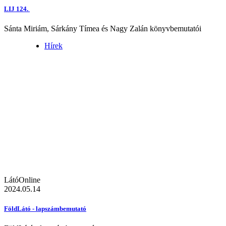
LIJ 124.
Sánta Miriám, Sárkány Tímea és Nagy Zalán könyvbemutatói
Hírek
LátóOnline
2024.05.14
FöldLátó - lapszámbemutató