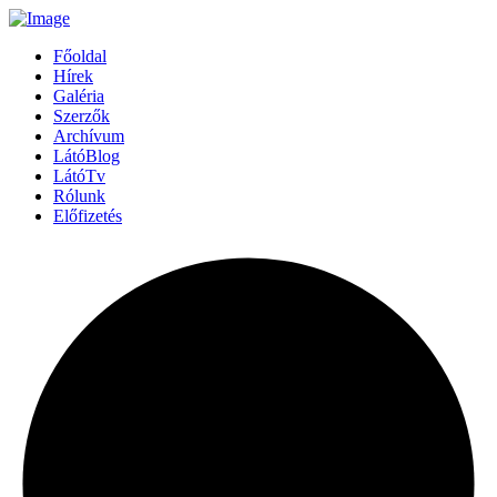
Főoldal
Hírek
Galéria
Szerzők
Archívum
LátóBlog
LátóTv
Rólunk
Előfizetés