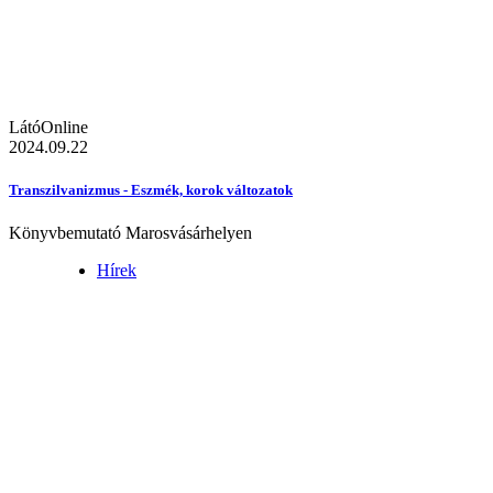
LátóOnline
2024.09.22
Transzilvanizmus - Eszmék, korok változatok
Könyvbemutató Marosvásárhelyen
Hírek