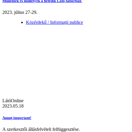
Műnemek és műhelyek a hetedik Látó-táborban
2023. július 27-29.
Közérdekű / Informații publice
LátóOnline
2023.05.18
Anunț important!
A szerkesztői állásfelvételi felfüggesztése.