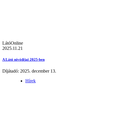
LátóOnline
2025.11.21
A Látó nívódíjai 2025-ben
Díjátadó: 2025. december 13.
Hírek