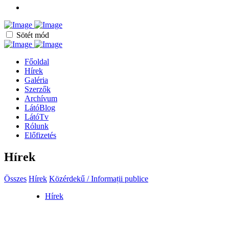
Sötét mód
Főoldal
Hírek
Galéria
Szerzők
Archívum
LátóBlog
LátóTv
Rólunk
Előfizetés
Hírek
Összes
Hírek
Közérdekű / Informații publice
Hírek