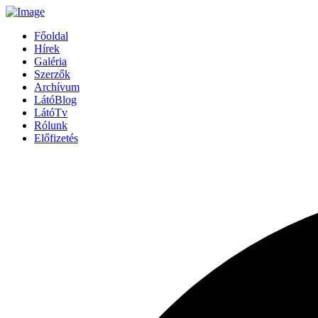
Főoldal
Hírek
Galéria
Szerzők
Archívum
LátóBlog
LátóTv
Rólunk
Előfizetés