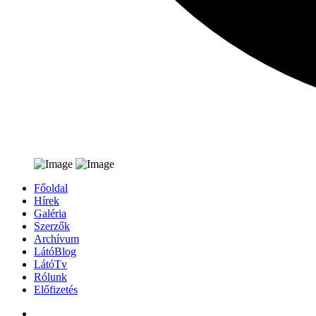
Főoldal
Hírek
Galéria
Szerzők
Archívum
LátóBlog
LátóTv
Rólunk
Előfizetés