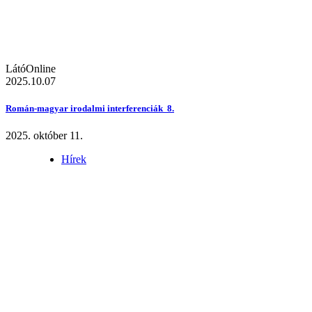
LátóOnline
2025.10.07
Román-magyar irodalmi interferenciák 8.
2025. október 11.
Hírek