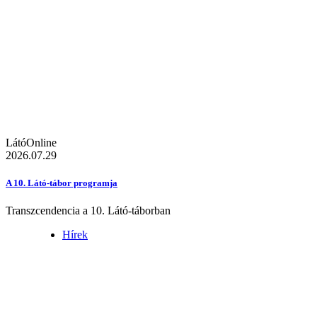
LátóOnline
2026.07.29
A 10. Látó-tábor programja
Transzcendencia a 10. Látó-táborban
Hírek