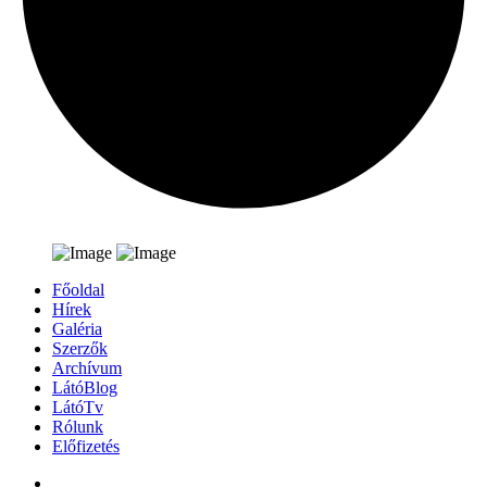
Főoldal
Hírek
Galéria
Szerzők
Archívum
LátóBlog
LátóTv
Rólunk
Előfizetés