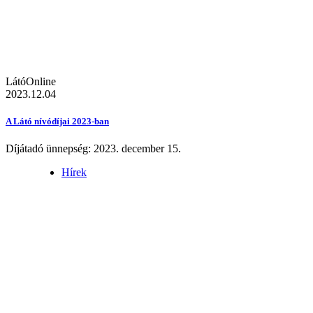
LátóOnline
2023.12.04
A Látó nívódíjai 2023-ban
Díjátadó ünnepség: 2023. december 15.
Hírek