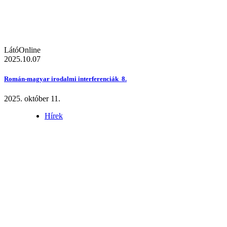
LátóOnline
2025.10.07
Román-magyar irodalmi interferenciák 8.
2025. október 11.
Hírek