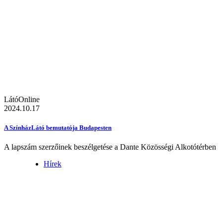
LátóOnline
2024.10.17
A SzínházLátó bemutatója Budapesten
A lapszám szerzőinek beszélgetése a Dante Közösségi Alkotótérben
Hírek