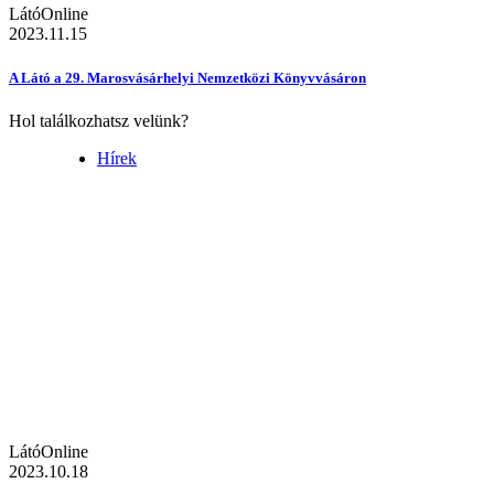
LátóOnline
2023.11.15
A Látó a 29. Marosvásárhelyi Nemzetközi Könyvvásáron
Hol találkozhatsz velünk?
Hírek
LátóOnline
2023.10.18