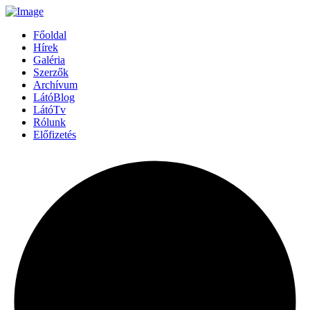
Főoldal
Hírek
Galéria
Szerzők
Archívum
LátóBlog
LátóTv
Rólunk
Előfizetés