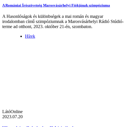
A Romániai Írószövetség Marosvásárhelyi Fiókjának szimpóziuma
A Hasonlóságok és különbségek a mai román és magyar
irodalomban című szimpóziumnak a Marosvásárhelyi Rádió Stúdió-
terme ad otthont, 2023. október 21-én, szombaton.
Hírek
LátóOnline
2023.07.20