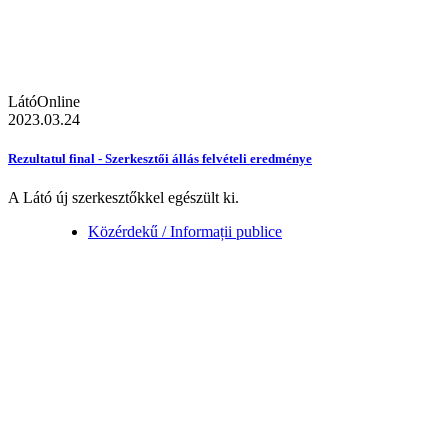
LátóOnline
2023.03.24
Rezultatul final - Szerkesztői állás felvételi eredménye
A Látó új szerkesztőkkel egészült ki.
Közérdekű / Informații publice