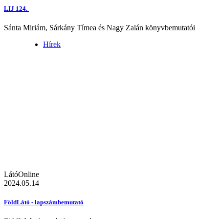
LIJ 124.
Sánta Miriám, Sárkány Tímea és Nagy Zalán könyvbemutatói
Hírek
LátóOnline
2024.05.14
FöldLátó - lapszámbemutató