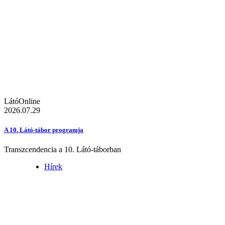
LátóOnline
2026.07.29
A 10. Látó-tábor programja
Transzcendencia a 10. Látó-táborban
Hírek