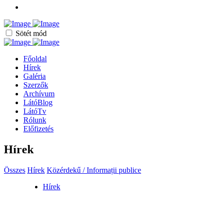
Sötét mód
Főoldal
Hírek
Galéria
Szerzők
Archívum
LátóBlog
LátóTv
Rólunk
Előfizetés
Hírek
Összes
Hírek
Közérdekű / Informații publice
Hírek