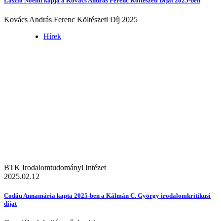
László Noémi kapja a Kovács András Ferenc Költészeti Díjat 2025-ben
Kovács András Ferenc Költészeti Díj 2025
Hírek
BTK Irodalomtudományi Intézet
2025.02.12
Codău Annamária kapta 2025-ben a Kálmán C. György irodalomkritikusi
díjat