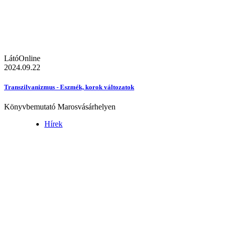
LátóOnline
2024.09.22
Transzilvanizmus - Eszmék, korok változatok
Könyvbemutató Marosvásárhelyen
Hírek