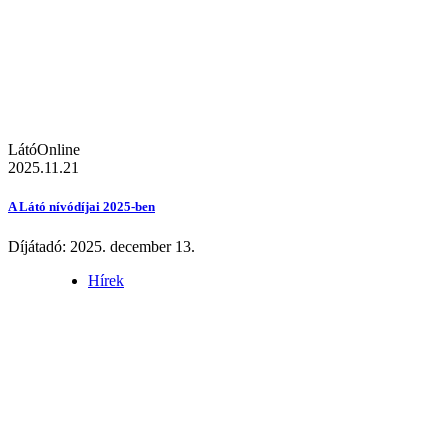
LátóOnline
2025.11.21
A Látó nívódíjai 2025-ben
Díjátadó: 2025. december 13.
Hírek