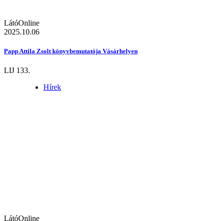
LátóOnline
2025.10.06
Papp Attila Zsolt könyvbemutatója Vásárhelyen
LIJ 133.
Hírek
LátóOnline