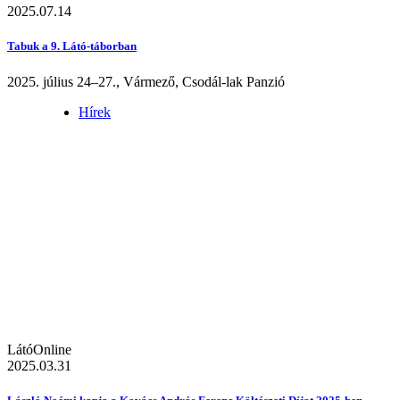
2025.07.14
Tabuk a 9. Látó-táborban
2025. július 24–27., Vármező, Csodál-lak Panzió
Hírek
LátóOnline
2025.03.31