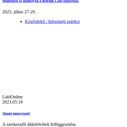
Műnemek és műhelyek a hetedik Látó-táborban
2023. július 27-29.
Közérdekű / Informații publice
LátóOnline
2023.05.18
Anunț important!
A szerkesztői állásfelvételi felfüggesztése.