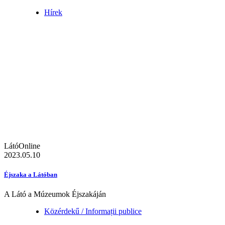
Hírek
LátóOnline
2023.05.10
Éjszaka a Látóban
A Látó a Múzeumok Éjszakáján
Közérdekű / Informații publice