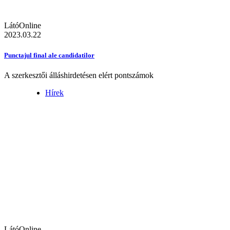
LátóOnline
2023.03.22
Punctajul final ale candidatilor
A szerkesztői álláshirdetésen elért pontszámok
Hírek
LátóOnline