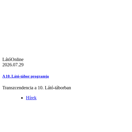
LátóOnline
2026.07.29
A 10. Látó-tábor programja
Transzcendencia a 10. Látó-táborban
Hírek