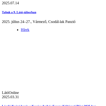
2025.07.14
Tabuk a 9. Látó-táborban
2025. július 24–27., Vármező, Csodál-lak Panzió
Hírek
LátóOnline
2025.03.31