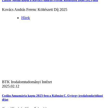
László Noémi kapja a Kovács András Ferenc Költészeti Díjat 2025-ben
Kovács András Ferenc Költészeti Díj 2025
Hírek
BTK Irodalomtudományi Intézet
2025.02.12
Codău Annamária kapta 2025-ben a Kálmán C. György irodalomkritikusi
díjat