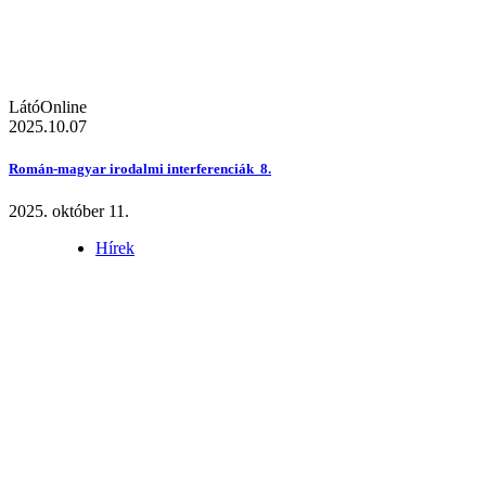
LátóOnline
2025.10.07
Román-magyar irodalmi interferenciák 8.
2025. október 11.
Hírek