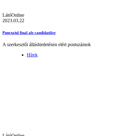
LátóOnline
2023.03.22
Punctajul final ale candidatilor
A szerkesztői álláshirdetésen elért pontszámok
Hírek
LátóOnline