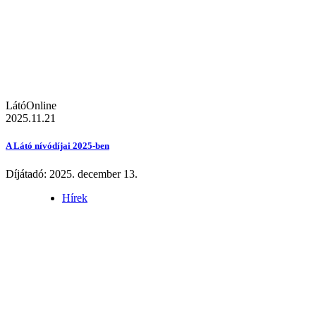
LátóOnline
2025.11.21
A Látó nívódíjai 2025-ben
Díjátadó: 2025. december 13.
Hírek