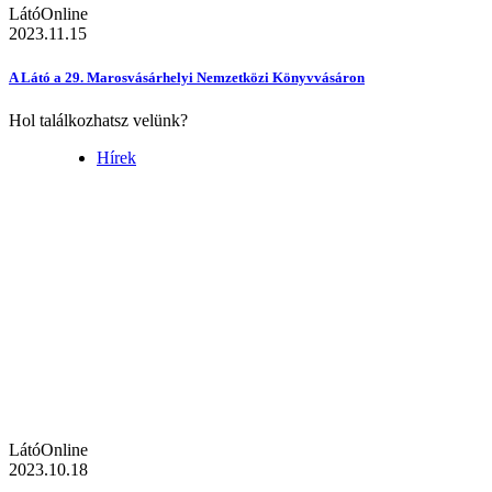
LátóOnline
2023.11.15
A Látó a 29. Marosvásárhelyi Nemzetközi Könyvvásáron
Hol találkozhatsz velünk?
Hírek
LátóOnline
2023.10.18