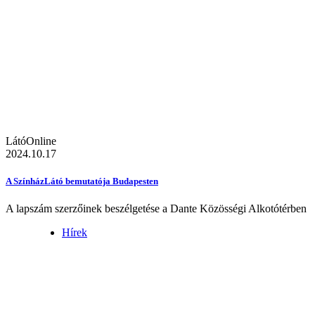
LátóOnline
2024.10.17
A SzínházLátó bemutatója Budapesten
A lapszám szerzőinek beszélgetése a Dante Közösségi Alkotótérben
Hírek