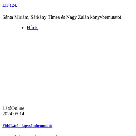
LIJ 124.
Sánta Miriám, Sárkány Tímea és Nagy Zalán könyvbemutatói
Hírek
LátóOnline
2024.05.14
FöldLátó - lapszámbemutató