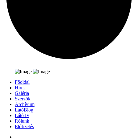
Főoldal
Hírek
Galéria
Szerzők
Archívum
LátóBlog
LátóTv
Rólunk
Előfizetés