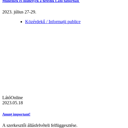
Műnemek és műhelyek a hetedik Látó-táborban
2023. július 27-29.
Közérdekű / Informații publice
LátóOnline
2023.05.18
Anunț important!
A szerkesztői állásfelvételi felfüggesztése.