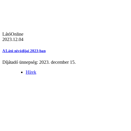
LátóOnline
2023.12.04
A Látó nívódíjai 2023-ban
Díjátadó ünnepség: 2023. december 15.
Hírek