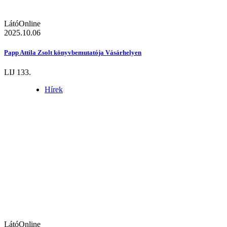
LátóOnline
2025.10.06
Papp Attila Zsolt könyvbemutatója Vásárhelyen
LIJ 133.
Hírek
LátóOnline