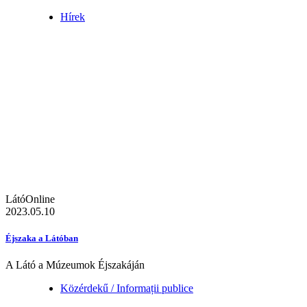
Hírek
LátóOnline
2023.05.10
Éjszaka a Látóban
A Látó a Múzeumok Éjszakáján
Közérdekű / Informații publice