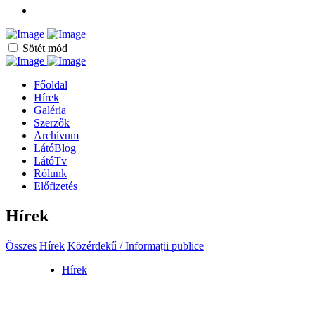
Sötét mód
Főoldal
Hírek
Galéria
Szerzők
Archívum
LátóBlog
LátóTv
Rólunk
Előfizetés
Hírek
Összes
Hírek
Közérdekű / Informații publice
Hírek