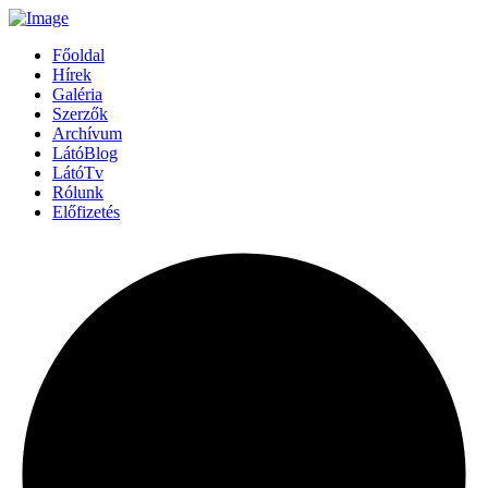
Főoldal
Hírek
Galéria
Szerzők
Archívum
LátóBlog
LátóTv
Rólunk
Előfizetés