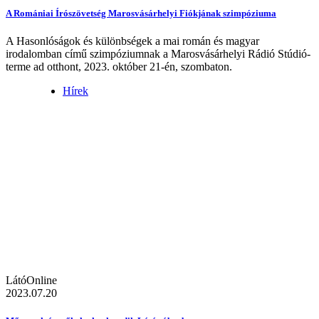
A Romániai Írószövetség Marosvásárhelyi Fiókjának szimpóziuma
A Hasonlóságok és különbségek a mai román és magyar
irodalomban című szimpóziumnak a Marosvásárhelyi Rádió Stúdió-
terme ad otthont, 2023. október 21-én, szombaton.
Hírek
LátóOnline
2023.07.20