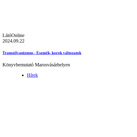
LátóOnline
2024.09.22
Transzilvanizmus - Eszmék, korok változatok
Könyvbemutató Marosvásárhelyen
Hírek