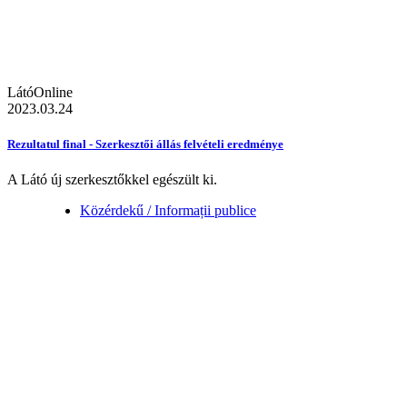
LátóOnline
2023.03.24
Rezultatul final - Szerkesztői állás felvételi eredménye
A Látó új szerkesztőkkel egészült ki.
Közérdekű / Informații publice