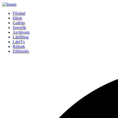
Főoldal
Hírek
Galéria
Szerzők
Archívum
LátóBlog
LátóTv
Rólunk
Előfizetés