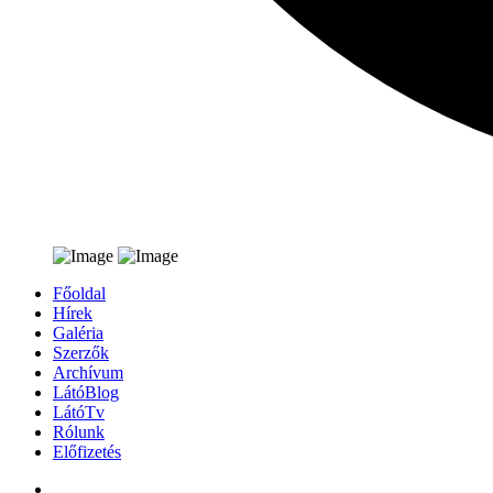
Főoldal
Hírek
Galéria
Szerzők
Archívum
LátóBlog
LátóTv
Rólunk
Előfizetés