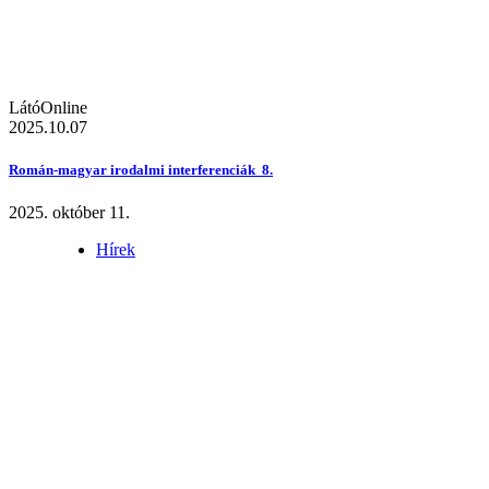
LátóOnline
2025.10.07
Román-magyar irodalmi interferenciák 8.
2025. október 11.
Hírek