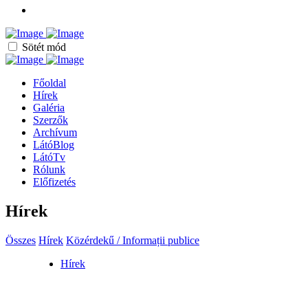
Sötét mód
Főoldal
Hírek
Galéria
Szerzők
Archívum
LátóBlog
LátóTv
Rólunk
Előfizetés
Hírek
Összes
Hírek
Közérdekű / Informații publice
Hírek