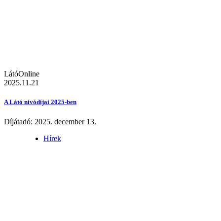
LátóOnline
2025.11.21
A Látó nívódíjai 2025-ben
Díjátadó: 2025. december 13.
Hírek