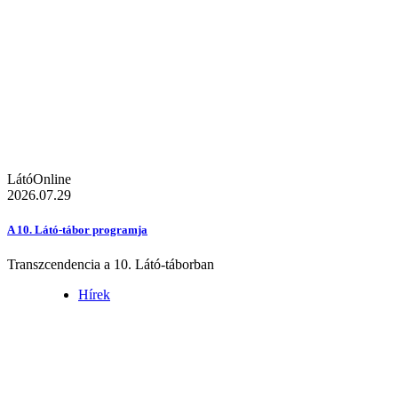
LátóOnline
2026.07.29
A 10. Látó-tábor programja
Transzcendencia a 10. Látó-táborban
Hírek