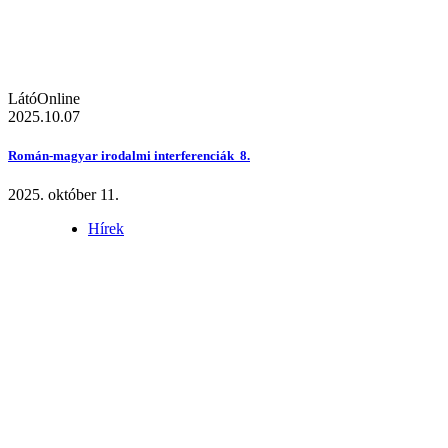
LátóOnline
2025.10.07
Román-magyar irodalmi interferenciák 8.
2025. október 11.
Hírek