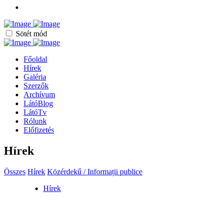
Sötét mód
Főoldal
Hírek
Galéria
Szerzők
Archívum
LátóBlog
LátóTv
Rólunk
Előfizetés
Hírek
Összes
Hírek
Közérdekű / Informații publice
Hírek