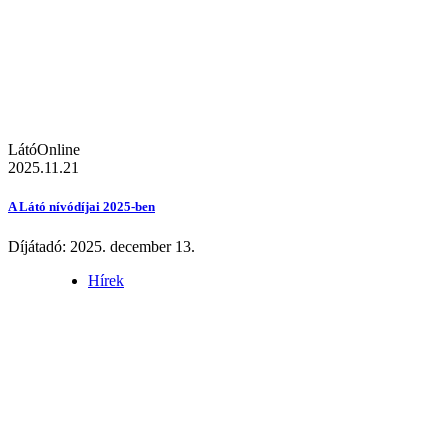
LátóOnline
2025.11.21
A Látó nívódíjai 2025-ben
Díjátadó: 2025. december 13.
Hírek