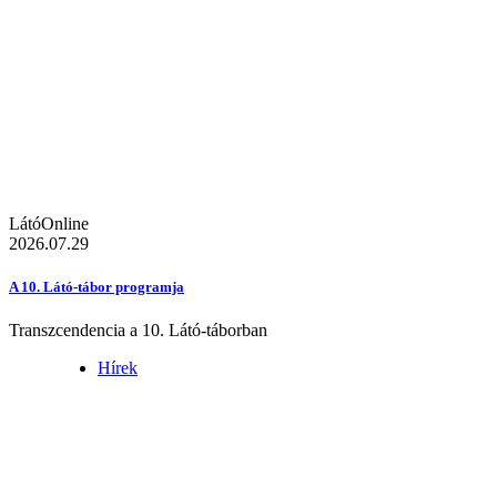
LátóOnline
2026.07.29
A 10. Látó-tábor programja
Transzcendencia a 10. Látó-táborban
Hírek