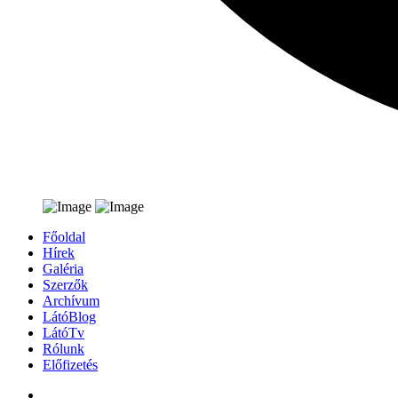
Főoldal
Hírek
Galéria
Szerzők
Archívum
LátóBlog
LátóTv
Rólunk
Előfizetés