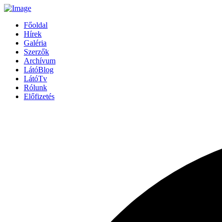
Főoldal
Hírek
Galéria
Szerzők
Archívum
LátóBlog
LátóTv
Rólunk
Előfizetés