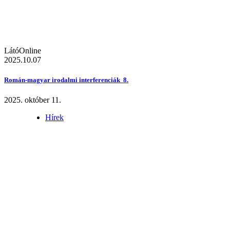
LátóOnline
2025.10.07
Román-magyar irodalmi interferenciák 8.
2025. október 11.
Hírek