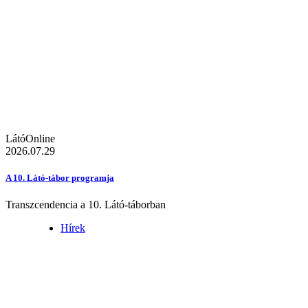
LátóOnline
2026.07.29
A 10. Látó-tábor programja
Transzcendencia a 10. Látó-táborban
Hírek