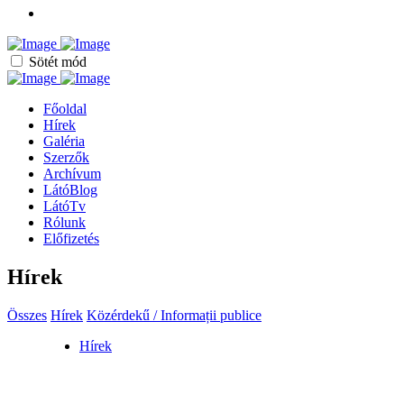
Sötét mód
Főoldal
Hírek
Galéria
Szerzők
Archívum
LátóBlog
LátóTv
Rólunk
Előfizetés
Hírek
Összes
Hírek
Közérdekű / Informații publice
Hírek