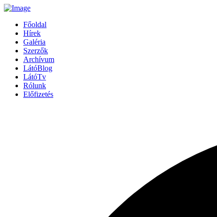
Főoldal
Hírek
Galéria
Szerzők
Archívum
LátóBlog
LátóTv
Rólunk
Előfizetés