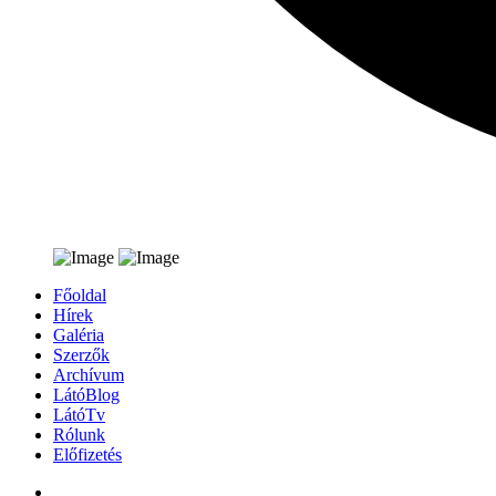
Főoldal
Hírek
Galéria
Szerzők
Archívum
LátóBlog
LátóTv
Rólunk
Előfizetés