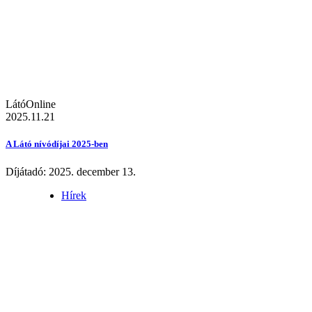
LátóOnline
2025.11.21
A Látó nívódíjai 2025-ben
Díjátadó: 2025. december 13.
Hírek