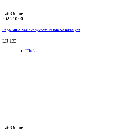
LátóOnline
2025.10.06
Papp Attila Zsolt könyvbemutatója Vásárhelyen
LIJ 133.
Hírek
LátóOnline