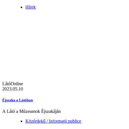
Hírek
LátóOnline
2023.05.10
Éjszaka a Látóban
A Látó a Múzeumok Éjszakáján
Közérdekű / Informații publice