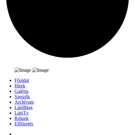
Főoldal
Hírek
Galéria
Szerzők
Archívum
LátóBlog
LátóTv
Rólunk
Előfizetés