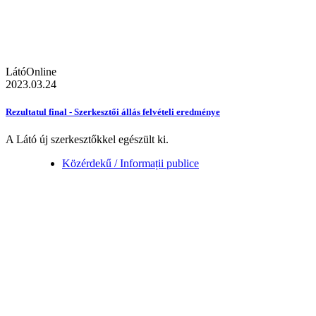
LátóOnline
2023.03.24
Rezultatul final - Szerkesztői állás felvételi eredménye
A Látó új szerkesztőkkel egészült ki.
Közérdekű / Informații publice