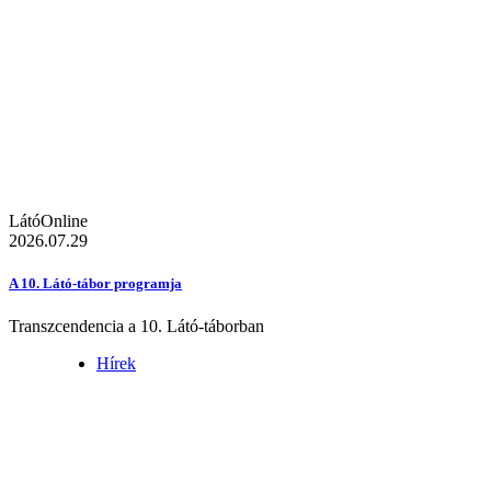
LátóOnline
2026.07.29
A 10. Látó-tábor programja
Transzcendencia a 10. Látó-táborban
Hírek