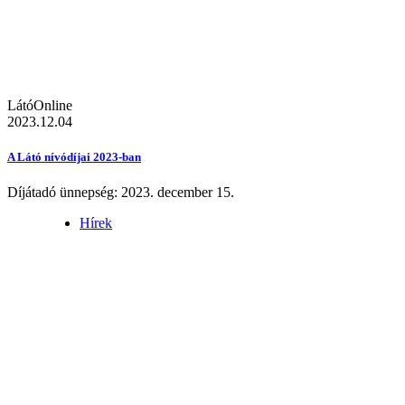
LátóOnline
2023.12.04
A Látó nívódíjai 2023-ban
Díjátadó ünnepség: 2023. december 15.
Hírek