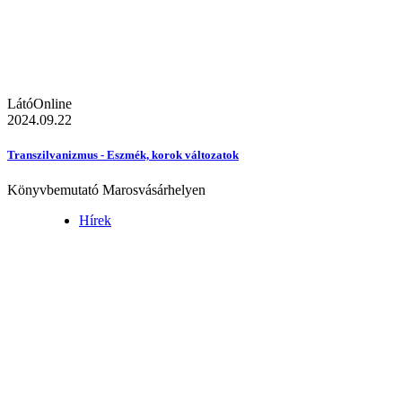
LátóOnline
2024.09.22
Transzilvanizmus - Eszmék, korok változatok
Könyvbemutató Marosvásárhelyen
Hírek