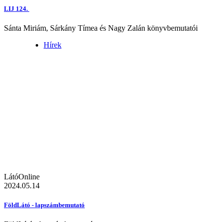
LIJ 124.
Sánta Miriám, Sárkány Tímea és Nagy Zalán könyvbemutatói
Hírek
LátóOnline
2024.05.14
FöldLátó - lapszámbemutató