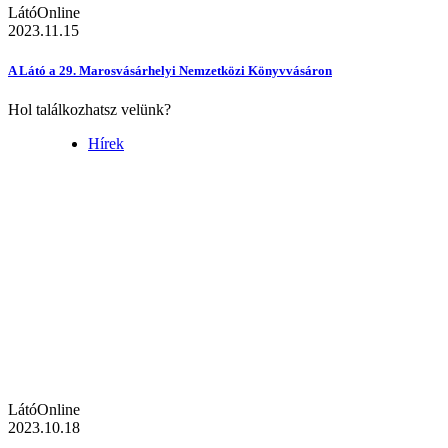
LátóOnline
2023.11.15
A Látó a 29. Marosvásárhelyi Nemzetközi Könyvvásáron
Hol találkozhatsz velünk?
Hírek
LátóOnline
2023.10.18