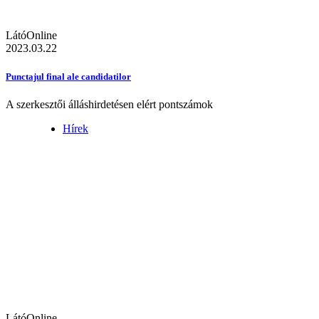
LátóOnline
2023.03.22
Punctajul final ale candidatilor
A szerkesztői álláshirdetésen elért pontszámok
Hírek
LátóOnline