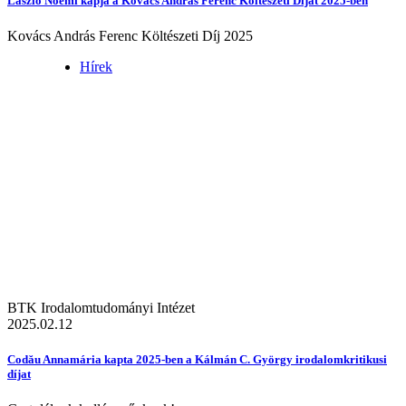
László Noémi kapja a Kovács András Ferenc Költészeti Díjat 2025-ben
Kovács András Ferenc Költészeti Díj 2025
Hírek
BTK Irodalomtudományi Intézet
2025.02.12
Codău Annamária kapta 2025-ben a Kálmán C. György irodalomkritikusi
díjat