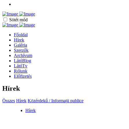
Sötét mód
Főoldal
Hírek
Galéria
Szerzők
Archívum
LátóBlog
LátóTv
Rólunk
Előfizetés
Hírek
Összes
Hírek
Közérdekű / Informații publice
Hírek