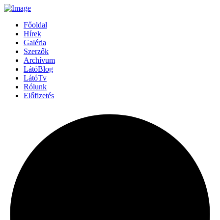
Főoldal
Hírek
Galéria
Szerzők
Archívum
LátóBlog
LátóTv
Rólunk
Előfizetés