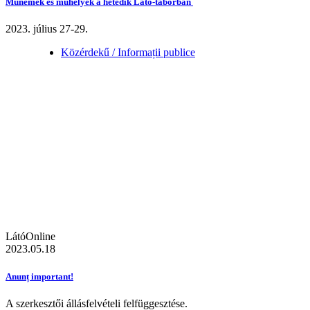
Műnemek és műhelyek a hetedik Látó-táborban
2023. július 27-29.
Közérdekű / Informații publice
LátóOnline
2023.05.18
Anunț important!
A szerkesztői állásfelvételi felfüggesztése.