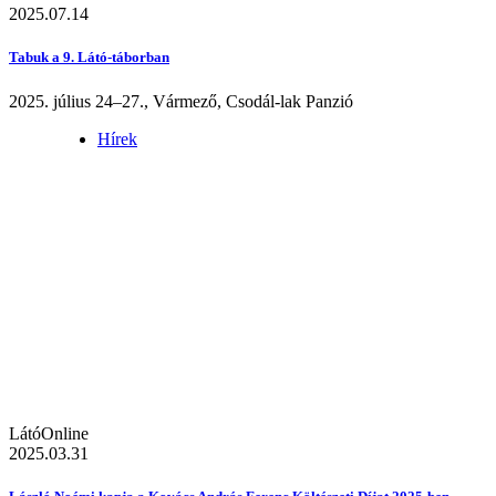
2025.07.14
Tabuk a 9. Látó-táborban
2025. július 24–27., Vármező, Csodál-lak Panzió
Hírek
LátóOnline
2025.03.31