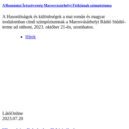
A Romániai Írószövetség Marosvásárhelyi Fiókjának szimpóziuma
A Hasonlóságok és különbségek a mai román és magyar
irodalomban című szimpóziumnak a Marosvásárhelyi Rádió Stúdió-
terme ad otthont, 2023. október 21-én, szombaton.
Hírek
LátóOnline
2023.07.20