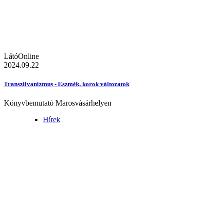
LátóOnline
2024.09.22
Transzilvanizmus - Eszmék, korok változatok
Könyvbemutató Marosvásárhelyen
Hírek