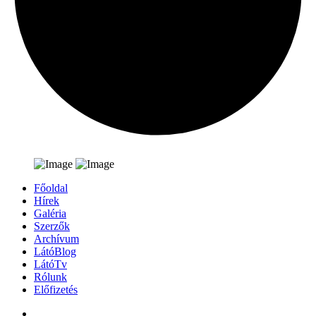
Főoldal
Hírek
Galéria
Szerzők
Archívum
LátóBlog
LátóTv
Rólunk
Előfizetés