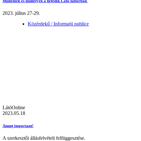
Műnemek és műhelyek a hetedik Látó-táborban
2023. július 27-29.
Közérdekű / Informații publice
LátóOnline
2023.05.18
Anunț important!
A szerkesztői állásfelvételi felfüggesztése.