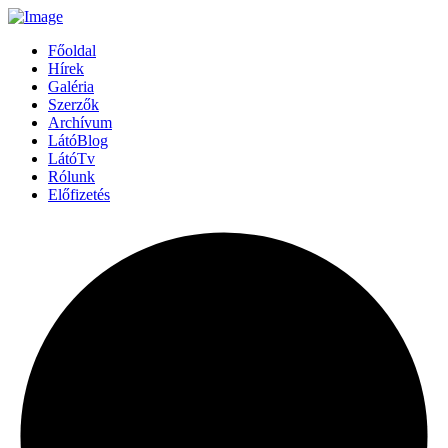
Főoldal
Hírek
Galéria
Szerzők
Archívum
LátóBlog
LátóTv
Rólunk
Előfizetés