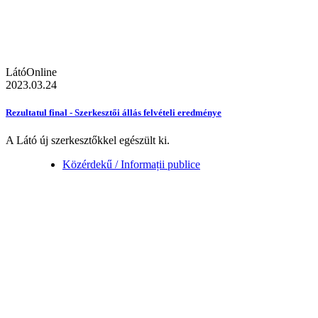
LátóOnline
2023.03.24
Rezultatul final - Szerkesztői állás felvételi eredménye
A Látó új szerkesztőkkel egészült ki.
Közérdekű / Informații publice