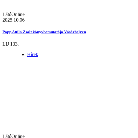
LátóOnline
2025.10.06
Papp Attila Zsolt könyvbemutatója Vásárhelyen
LIJ 133.
Hírek
LátóOnline