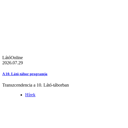
LátóOnline
2026.07.29
A 10. Látó-tábor programja
Transzcendencia a 10. Látó-táborban
Hírek