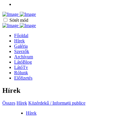
Sötét mód
Főoldal
Hírek
Galéria
Szerzők
Archívum
LátóBlog
LátóTv
Rólunk
Előfizetés
Hírek
Összes
Hírek
Közérdekű / Informații publice
Hírek