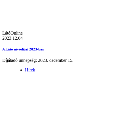
LátóOnline
2023.12.04
A Látó nívódíjai 2023-ban
Díjátadó ünnepség: 2023. december 15.
Hírek