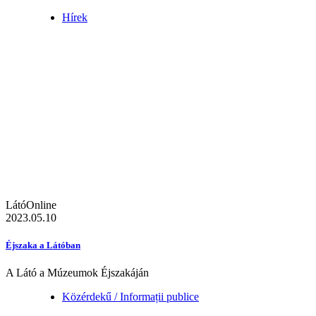
Hírek
LátóOnline
2023.05.10
Éjszaka a Látóban
A Látó a Múzeumok Éjszakáján
Közérdekű / Informații publice