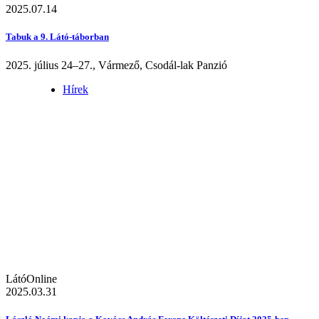
2025.07.14
Tabuk a 9. Látó-táborban
2025. július 24–27., Vármező, Csodál-lak Panzió
Hírek
LátóOnline
2025.03.31