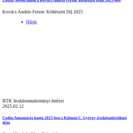
László Noémi kapja a Kovács András Ferenc Költészeti Díjat 2025-ben
Kovács András Ferenc Költészeti Díj 2025
Hírek
BTK Irodalomtudományi Intézet
2025.02.12
Codău Annamária kapta 2025-ben a Kálmán C. György irodalomkritikusi
díjat