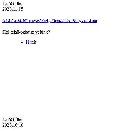
LátóOnline
2023.11.15
A Látó a 29. Marosvásárhelyi Nemzetközi Könyvvásáron
Hol találkozhatsz velünk?
Hírek
LátóOnline
2023.10.18