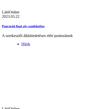
LátóOnline
2023.03.22
Punctajul final ale candidatilor
A szerkesztői álláshirdetésen elért pontszámok
Hírek
LátóOnline