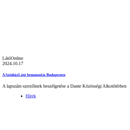
LátóOnline
2024.10.17
A SzínházLátó bemutatója Budapesten
A lapszám szerzőinek beszélgetése a Dante Közösségi Alkotótérben
Hírek