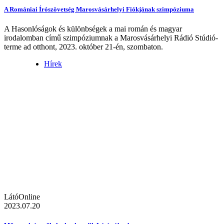
A Romániai Írószövetség Marosvásárhelyi Fiókjának szimpóziuma
A Hasonlóságok és különbségek a mai román és magyar
irodalomban című szimpóziumnak a Marosvásárhelyi Rádió Stúdió-
terme ad otthont, 2023. október 21-én, szombaton.
Hírek
LátóOnline
2023.07.20