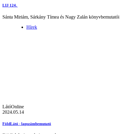
LIJ 124.
Sánta Miriám, Sárkány Tímea és Nagy Zalán könyvbemutatói
Hírek
LátóOnline
2024.05.14
FöldLátó - lapszámbemutató