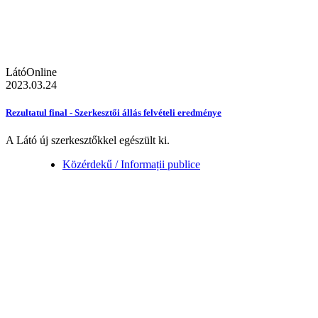
LátóOnline
2023.03.24
Rezultatul final - Szerkesztői állás felvételi eredménye
A Látó új szerkesztőkkel egészült ki.
Közérdekű / Informații publice