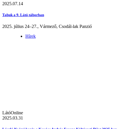
2025.07.14
Tabuk a 9. Látó-táborban
2025. július 24–27., Vármező, Csodál-lak Panzió
Hírek
LátóOnline
2025.03.31