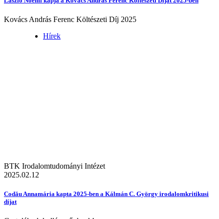
László Noémi kapja a Kovács András Ferenc Költészeti Díjat 2025-ben
Kovács András Ferenc Költészeti Díj 2025
Hírek
BTK Irodalomtudományi Intézet
2025.02.12
Codău Annamária kapta 2025-ben a Kálmán C. György irodalomkritikusi
díjat