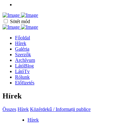
Sötét mód
Főoldal
Hírek
Galéria
Szerzők
Archívum
LátóBlog
LátóTv
Rólunk
Előfizetés
Hírek
Összes
Hírek
Közérdekű / Informații publice
Hírek