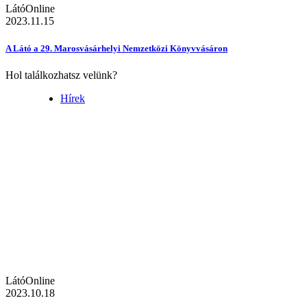
LátóOnline
2023.11.15
A Látó a 29. Marosvásárhelyi Nemzetközi Könyvvásáron
Hol találkozhatsz velünk?
Hírek
LátóOnline
2023.10.18