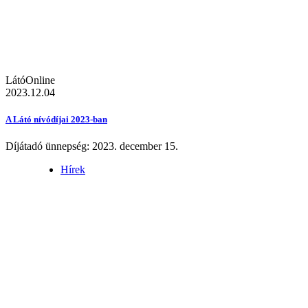
LátóOnline
2023.12.04
A Látó nívódíjai 2023-ban
Díjátadó ünnepség: 2023. december 15.
Hírek