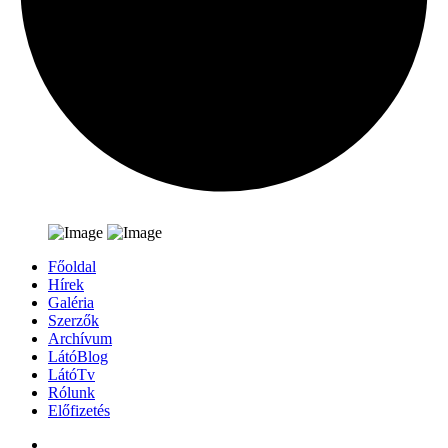
Főoldal
Hírek
Galéria
Szerzők
Archívum
LátóBlog
LátóTv
Rólunk
Előfizetés