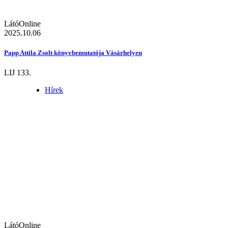
LátóOnline
2025.10.06
Papp Attila Zsolt könyvbemutatója Vásárhelyen
LIJ 133.
Hírek
LátóOnline