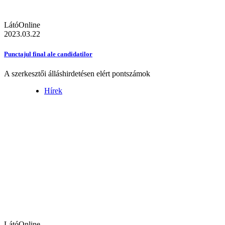
LátóOnline
2023.03.22
Punctajul final ale candidatilor
A szerkesztői álláshirdetésen elért pontszámok
Hírek
LátóOnline