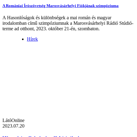
A Romániai Írószövetség Marosvásárhelyi Fiókjának szimpóziuma
A Hasonlóságok és különbségek a mai román és magyar
irodalomban című szimpóziumnak a Marosvásárhelyi Rádió Stúdió-
terme ad otthont, 2023. október 21-én, szombaton.
Hírek
LátóOnline
2023.07.20