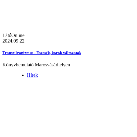
LátóOnline
2024.09.22
Transzilvanizmus - Eszmék, korok változatok
Könyvbemutató Marosvásárhelyen
Hírek