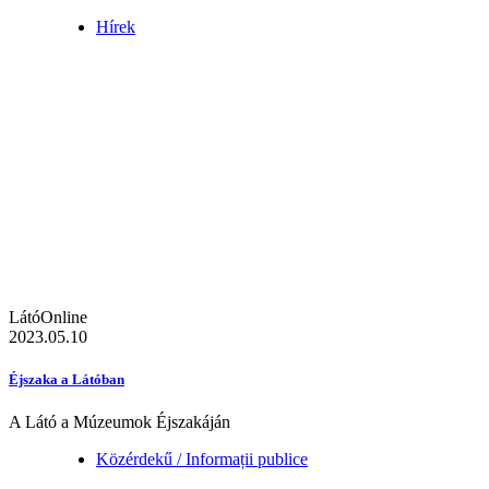
Hírek
LátóOnline
2023.05.10
Éjszaka a Látóban
A Látó a Múzeumok Éjszakáján
Közérdekű / Informații publice