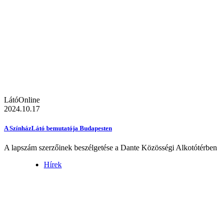
LátóOnline
2024.10.17
A SzínházLátó bemutatója Budapesten
A lapszám szerzőinek beszélgetése a Dante Közösségi Alkotótérben
Hírek