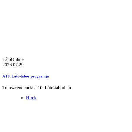
LátóOnline
2026.07.29
A 10. Látó-tábor programja
Transzcendencia a 10. Látó-táborban
Hírek