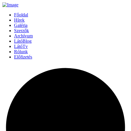
Főoldal
Hírek
Galéria
Szerzők
Archívum
LátóBlog
LátóTv
Rólunk
Előfizetés