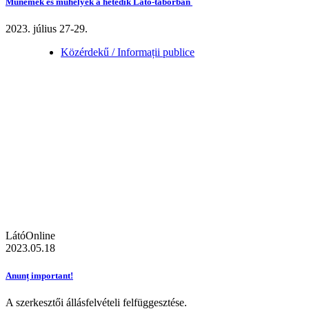
Műnemek és műhelyek a hetedik Látó-táborban
2023. július 27-29.
Közérdekű / Informații publice
LátóOnline
2023.05.18
Anunț important!
A szerkesztői állásfelvételi felfüggesztése.