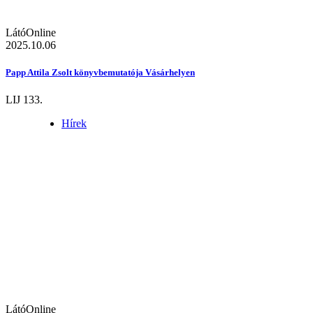
LátóOnline
2025.10.06
Papp Attila Zsolt könyvbemutatója Vásárhelyen
LIJ 133.
Hírek
LátóOnline