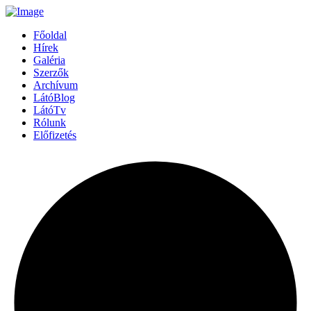
Főoldal
Hírek
Galéria
Szerzők
Archívum
LátóBlog
LátóTv
Rólunk
Előfizetés