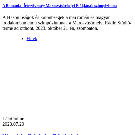
A Romániai Írószövetség Marosvásárhelyi Fiókjának szimpóziuma
A Hasonlóságok és különbségek a mai román és magyar
irodalomban című szimpóziumnak a Marosvásárhelyi Rádió Stúdió-
terme ad otthont, 2023. október 21-én, szombaton.
Hírek
LátóOnline
2023.07.20