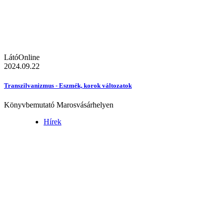
LátóOnline
2024.09.22
Transzilvanizmus - Eszmék, korok változatok
Könyvbemutató Marosvásárhelyen
Hírek