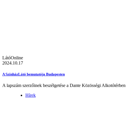
LátóOnline
2024.10.17
A SzínházLátó bemutatója Budapesten
A lapszám szerzőinek beszélgetése a Dante Közösségi Alkotótérben
Hírek