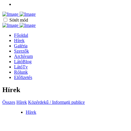
Sötét mód
Főoldal
Hírek
Galéria
Szerzők
Archívum
LátóBlog
LátóTv
Rólunk
Előfizetés
Hírek
Összes
Hírek
Közérdekű / Informații publice
Hírek