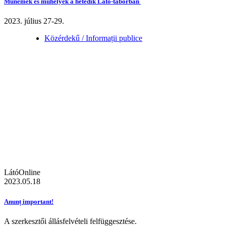
Műnemek és műhelyek a hetedik Látó-táborban
2023. július 27-29.
Közérdekű / Informații publice
LátóOnline
2023.05.18
Anunț important!
A szerkesztői állásfelvételi felfüggesztése.