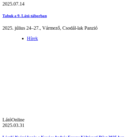
2025.07.14
Tabuk a 9. Látó-táborban
2025. július 24–27., Vármező, Csodál-lak Panzió
Hírek
LátóOnline
2025.03.31