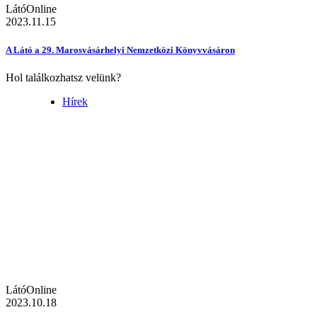
LátóOnline
2023.11.15
A Látó a 29. Marosvásárhelyi Nemzetközi Könyvvásáron
Hol találkozhatsz velünk?
Hírek
LátóOnline
2023.10.18