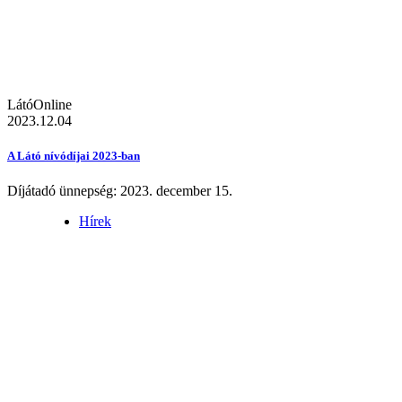
LátóOnline
2023.12.04
A Látó nívódíjai 2023-ban
Díjátadó ünnepség: 2023. december 15.
Hírek