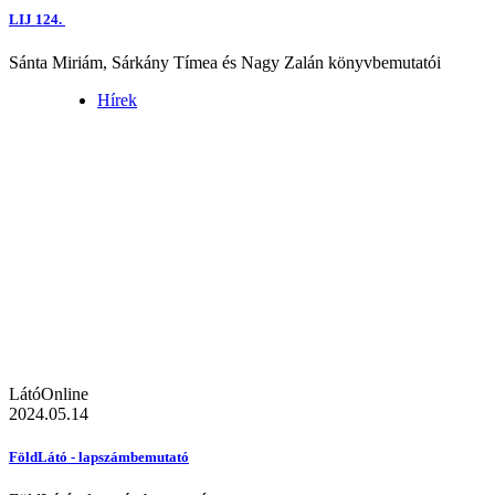
LIJ 124.
Sánta Miriám, Sárkány Tímea és Nagy Zalán könyvbemutatói
Hírek
LátóOnline
2024.05.14
FöldLátó - lapszámbemutató