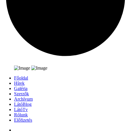
Főoldal
Hírek
Galéria
Szerzők
Archívum
LátóBlog
LátóTv
Rólunk
Előfizetés