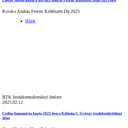
László Noémi kapja a Kovács András Ferenc Költészeti Díjat 2025-ben
Kovács András Ferenc Költészeti Díj 2025
Hírek
BTK Irodalomtudományi Intézet
2025.02.12
Codău Annamária kapta 2025-ben a Kálmán C. György irodalomkritikusi
díjat