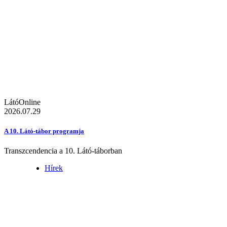
LátóOnline
2026.07.29
A 10. Látó-tábor programja
Transzcendencia a 10. Látó-táborban
Hírek