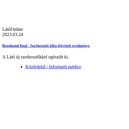
LátóOnline
2023.03.24
Rezultatul final - Szerkesztői állás felvételi eredménye
A Látó új szerkesztőkkel egészült ki.
Közérdekű / Informații publice