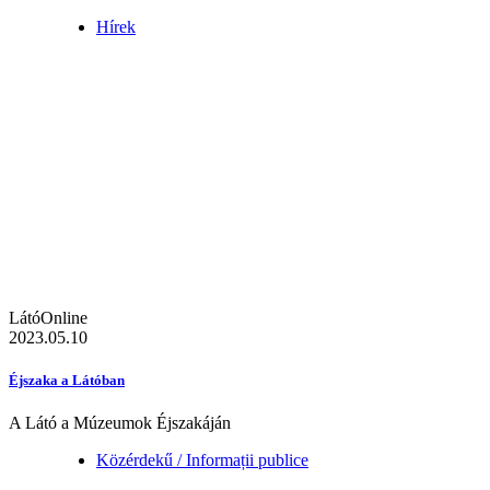
Hírek
LátóOnline
2023.05.10
Éjszaka a Látóban
A Látó a Múzeumok Éjszakáján
Közérdekű / Informații publice