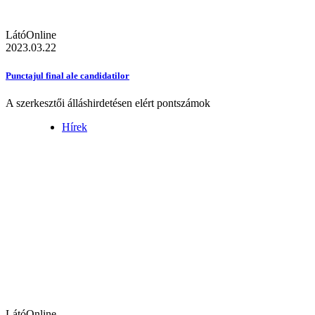
LátóOnline
2023.03.22
Punctajul final ale candidatilor
A szerkesztői álláshirdetésen elért pontszámok
Hírek
LátóOnline