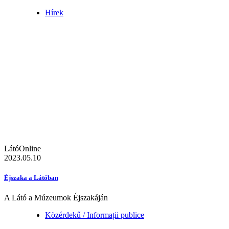
Hírek
LátóOnline
2023.05.10
Éjszaka a Látóban
A Látó a Múzeumok Éjszakáján
Közérdekű / Informații publice