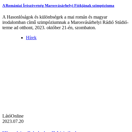
A Romániai Írószövetség Marosvásárhelyi Fiókjának szimpóziuma
A Hasonlóságok és különbségek a mai román és magyar
irodalomban című szimpóziumnak a Marosvásárhelyi Rádió Stúdió-
terme ad otthont, 2023. október 21-én, szombaton.
Hírek
LátóOnline
2023.07.20