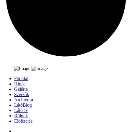
Főoldal
Hírek
Galéria
Szerzők
Archívum
LátóBlog
LátóTv
Rólunk
Előfizetés