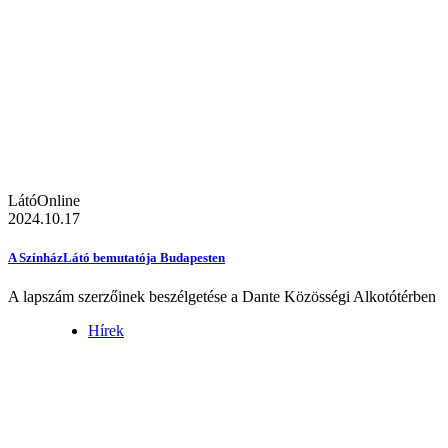
LátóOnline
2024.10.17
A SzínházLátó bemutatója Budapesten
A lapszám szerzőinek beszélgetése a Dante Közösségi Alkotótérben
Hírek