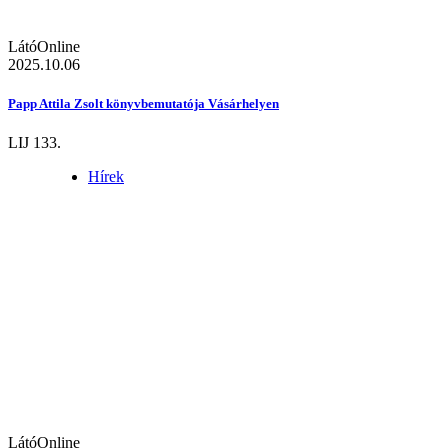
LátóOnline
2025.10.06
Papp Attila Zsolt könyvbemutatója Vásárhelyen
LIJ 133.
Hírek
LátóOnline