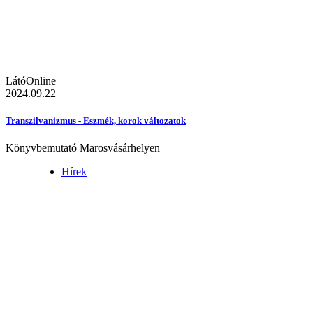
LátóOnline
2024.09.22
Transzilvanizmus - Eszmék, korok változatok
Könyvbemutató Marosvásárhelyen
Hírek