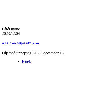
LátóOnline
2023.12.04
A Látó nívódíjai 2023-ban
Díjátadó ünnepség: 2023. december 15.
Hírek