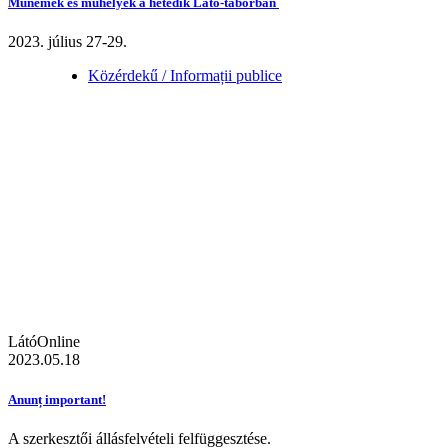
Műnemek és műhelyek a hetedik Látó-táborban
2023. július 27-29.
Közérdekű / Informații publice
LátóOnline
2023.05.18
Anunț important!
A szerkesztői állásfelvételi felfüggesztése.