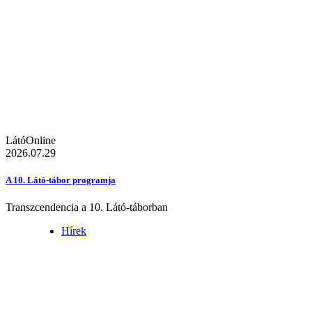
LátóOnline
2026.07.29
A 10. Látó-tábor programja
Transzcendencia a 10. Látó-táborban
Hírek