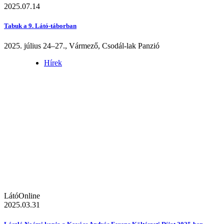
2025.07.14
Tabuk a 9. Látó-táborban
2025. július 24–27., Vármező, Csodál-lak Panzió
Hírek
LátóOnline
2025.03.31