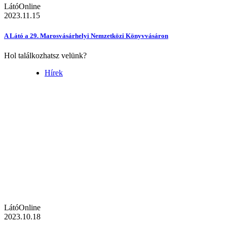
LátóOnline
2023.11.15
A Látó a 29. Marosvásárhelyi Nemzetközi Könyvvásáron
Hol találkozhatsz velünk?
Hírek
LátóOnline
2023.10.18