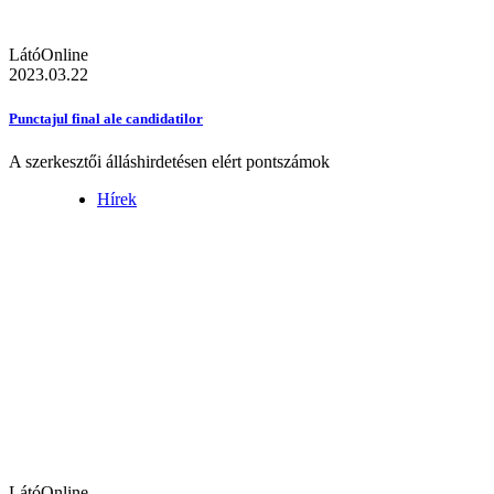
LátóOnline
2023.03.22
Punctajul final ale candidatilor
A szerkesztői álláshirdetésen elért pontszámok
Hírek
LátóOnline