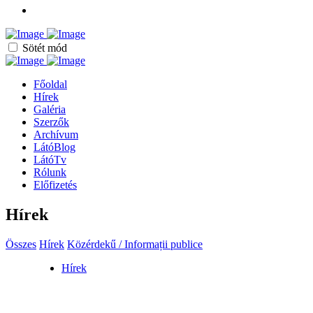
Sötét mód
Főoldal
Hírek
Galéria
Szerzők
Archívum
LátóBlog
LátóTv
Rólunk
Előfizetés
Hírek
Összes
Hírek
Közérdekű / Informații publice
Hírek