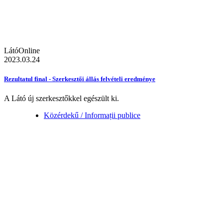
LátóOnline
2023.03.24
Rezultatul final - Szerkesztői állás felvételi eredménye
A Látó új szerkesztőkkel egészült ki.
Közérdekű / Informații publice