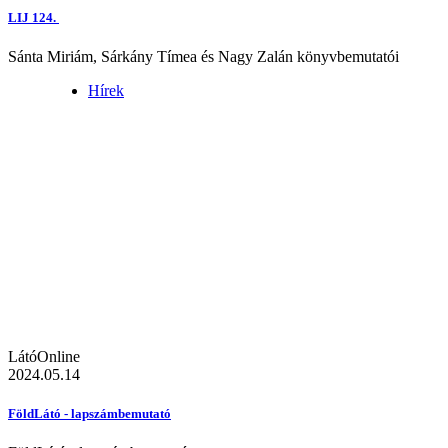
LIJ 124.
Sánta Miriám, Sárkány Tímea és Nagy Zalán könyvbemutatói
Hírek
LátóOnline
2024.05.14
FöldLátó - lapszámbemutató