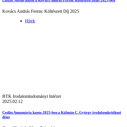
László Noémi kapja a Kovács András Ferenc Költészeti Díjat 2025-ben
Kovács András Ferenc Költészeti Díj 2025
Hírek
BTK Irodalomtudományi Intézet
2025.02.12
Codău Annamária kapta 2025-ben a Kálmán C. György irodalomkritikusi
díjat