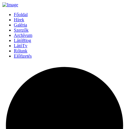
Főoldal
Hírek
Galéria
Szerzők
Archívum
LátóBlog
LátóTv
Rólunk
Előfizetés