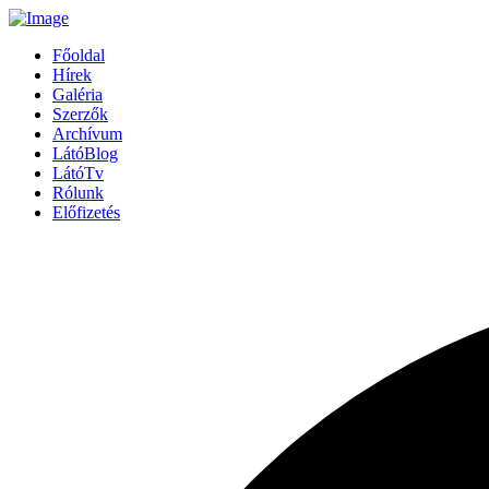
Főoldal
Hírek
Galéria
Szerzők
Archívum
LátóBlog
LátóTv
Rólunk
Előfizetés