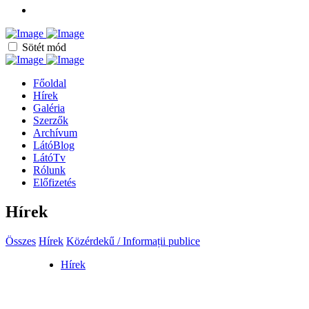
Sötét mód
Főoldal
Hírek
Galéria
Szerzők
Archívum
LátóBlog
LátóTv
Rólunk
Előfizetés
Hírek
Összes
Hírek
Közérdekű / Informații publice
Hírek