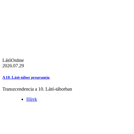
LátóOnline
2026.07.29
A 10. Látó-tábor programja
Transzcendencia a 10. Látó-táborban
Hírek