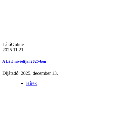
LátóOnline
2025.11.21
A Látó nívódíjai 2025-ben
Díjátadó: 2025. december 13.
Hírek