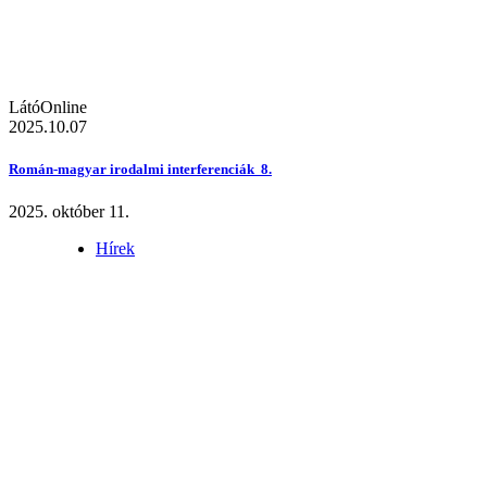
LátóOnline
2025.10.07
Román-magyar irodalmi interferenciák 8.
2025. október 11.
Hírek