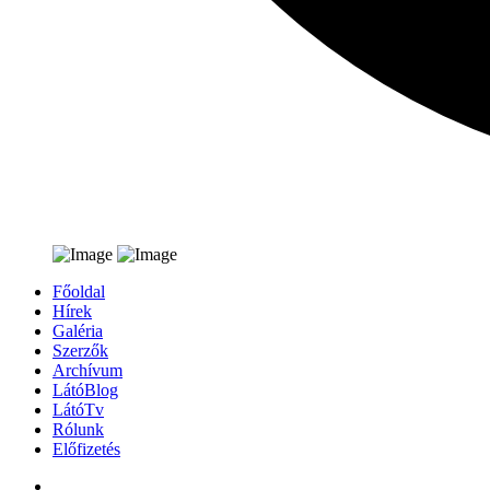
Főoldal
Hírek
Galéria
Szerzők
Archívum
LátóBlog
LátóTv
Rólunk
Előfizetés