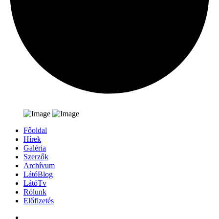
Főoldal
Hírek
Galéria
Szerzők
Archívum
LátóBlog
LátóTv
Rólunk
Előfizetés