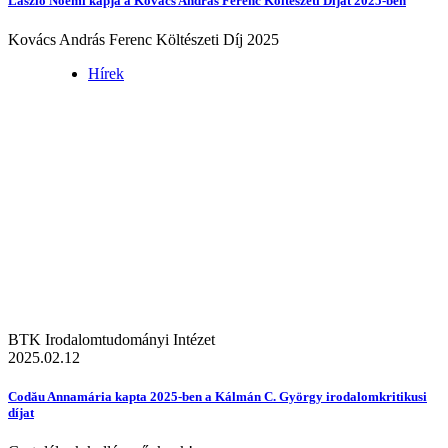
László Noémi kapja a Kovács András Ferenc Költészeti Díjat 2025-ben
Kovács András Ferenc Költészeti Díj 2025
Hírek
BTK Irodalomtudományi Intézet
2025.02.12
Codău Annamária kapta 2025-ben a Kálmán C. György irodalomkritikusi
díjat