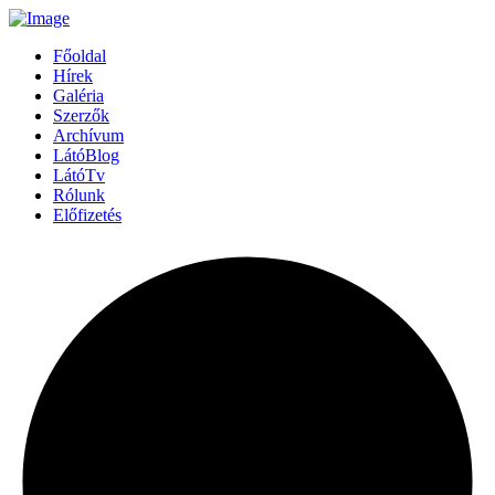
Főoldal
Hírek
Galéria
Szerzők
Archívum
LátóBlog
LátóTv
Rólunk
Előfizetés