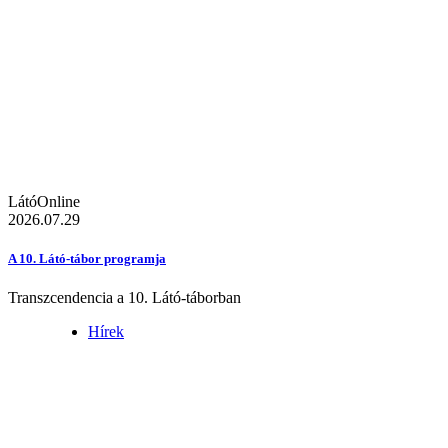
LátóOnline
2026.07.29
A 10. Látó-tábor programja
Transzcendencia a 10. Látó-táborban
Hírek