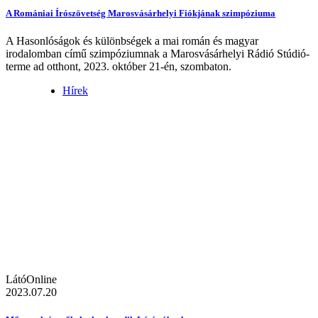
A Romániai Írószövetség Marosvásárhelyi Fiókjának szimpóziuma
A Hasonlóságok és különbségek a mai román és magyar
irodalomban című szimpóziumnak a Marosvásárhelyi Rádió Stúdió-
terme ad otthont, 2023. október 21-én, szombaton.
Hírek
LátóOnline
2023.07.20