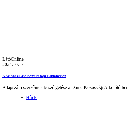
LátóOnline
2024.10.17
A SzínházLátó bemutatója Budapesten
A lapszám szerzőinek beszélgetése a Dante Közösségi Alkotótérben
Hírek