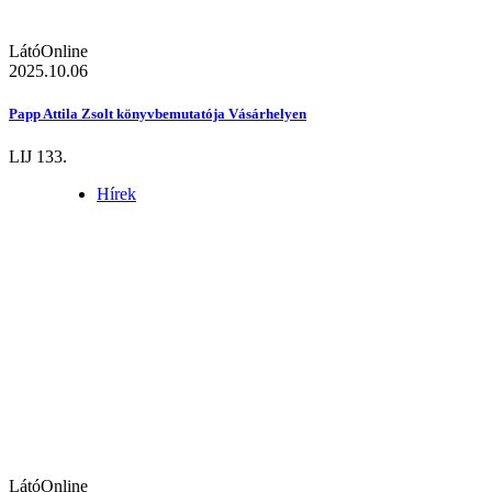
LátóOnline
2025.10.06
Papp Attila Zsolt könyvbemutatója Vásárhelyen
LIJ 133.
Hírek
LátóOnline