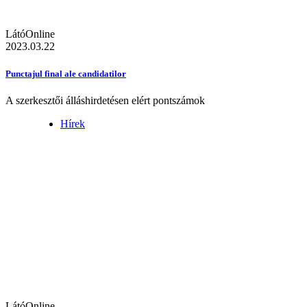
LátóOnline
2023.03.22
Punctajul final ale candidatilor
A szerkesztői álláshirdetésen elért pontszámok
Hírek
LátóOnline