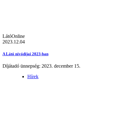
LátóOnline
2023.12.04
A Látó nívódíjai 2023-ban
Díjátadó ünnepség: 2023. december 15.
Hírek