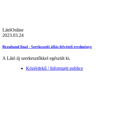
LátóOnline
2023.03.24
Rezultatul final - Szerkesztői állás felvételi eredménye
A Látó új szerkesztőkkel egészült ki.
Közérdekű / Informații publice