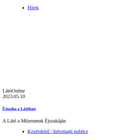
Hírek
LátóOnline
2023.05.10
Éjszaka a Látóban
A Látó a Múzeumok Éjszakáján
Közérdekű / Informații publice