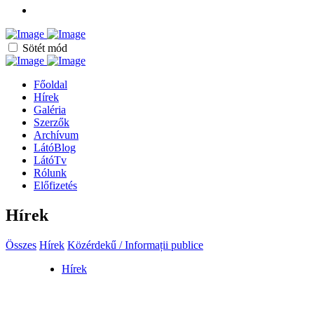
Sötét mód
Főoldal
Hírek
Galéria
Szerzők
Archívum
LátóBlog
LátóTv
Rólunk
Előfizetés
Hírek
Összes
Hírek
Közérdekű / Informații publice
Hírek