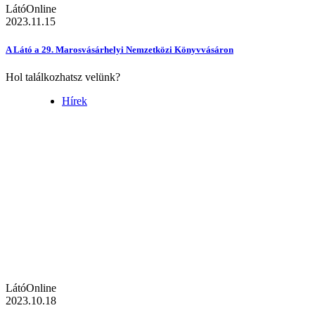
LátóOnline
2023.11.15
A Látó a 29. Marosvásárhelyi Nemzetközi Könyvvásáron
Hol találkozhatsz velünk?
Hírek
LátóOnline
2023.10.18