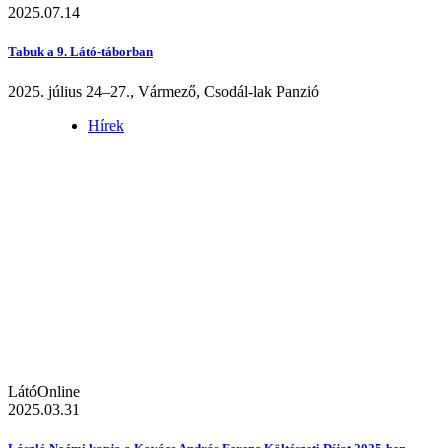
2025.07.14
Tabuk a 9. Látó-táborban
2025. július 24–27., Vármező, Csodál-lak Panzió
Hírek
LátóOnline
2025.03.31