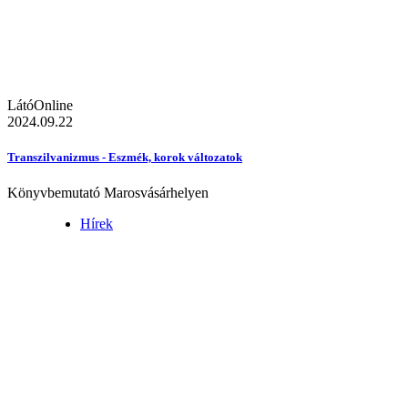
LátóOnline
2024.09.22
Transzilvanizmus - Eszmék, korok változatok
Könyvbemutató Marosvásárhelyen
Hírek