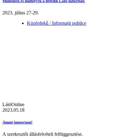
Műnemek és műhelyek a hetedik Látó-táborban
2023. július 27-29.
Közérdekű / Informații publice
LátóOnline
2023.05.18
Anunț important!
A szerkesztői állásfelvételi felfüggesztése.