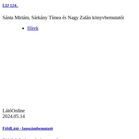
LIJ 124.
Sánta Miriám, Sárkány Tímea és Nagy Zalán könyvbemutatói
Hírek
LátóOnline
2024.05.14
FöldLátó - lapszámbemutató