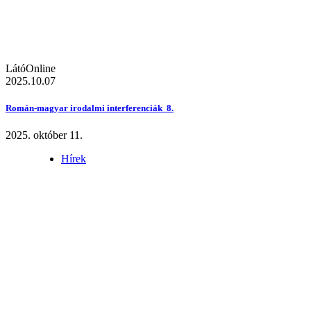
LátóOnline
2025.10.07
Román-magyar irodalmi interferenciák 8.
2025. október 11.
Hírek