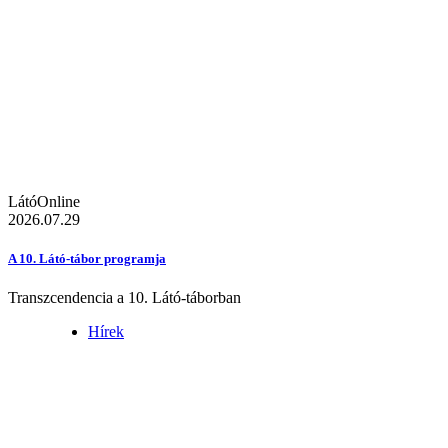
LátóOnline
2026.07.29
A 10. Látó-tábor programja
Transzcendencia a 10. Látó-táborban
Hírek