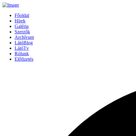
Főoldal
Hírek
Galéria
Szerzők
Archívum
LátóBlog
LátóTv
Rólunk
Előfizetés