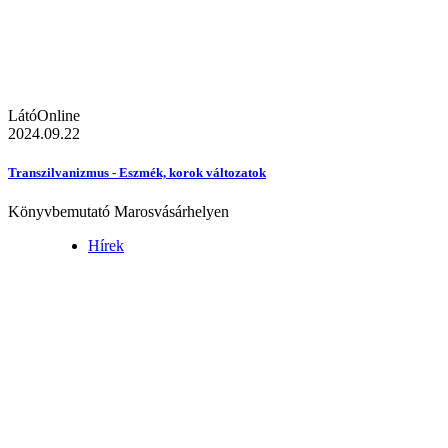
LátóOnline
2024.09.22
Transzilvanizmus - Eszmék, korok változatok
Könyvbemutató Marosvásárhelyen
Hírek