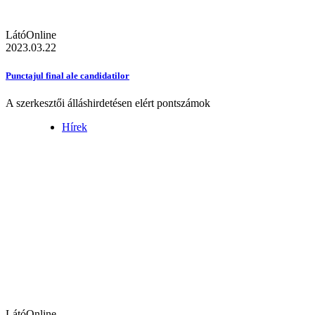
LátóOnline
2023.03.22
Punctajul final ale candidatilor
A szerkesztői álláshirdetésen elért pontszámok
Hírek
LátóOnline