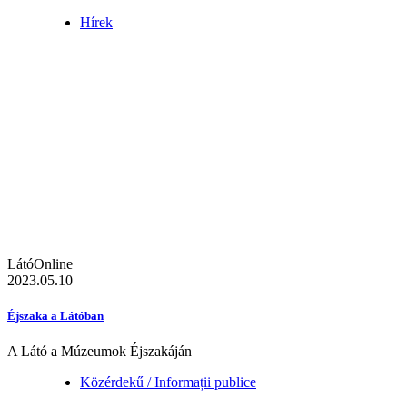
Hírek
LátóOnline
2023.05.10
Éjszaka a Látóban
A Látó a Múzeumok Éjszakáján
Közérdekű / Informații publice