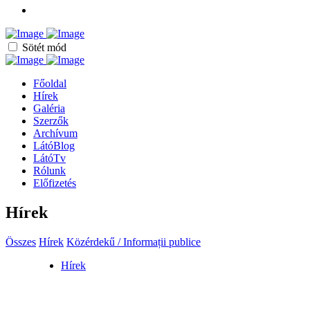
Sötét mód
Főoldal
Hírek
Galéria
Szerzők
Archívum
LátóBlog
LátóTv
Rólunk
Előfizetés
Hírek
Összes
Hírek
Közérdekű / Informații publice
Hírek