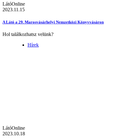
LátóOnline
2023.11.15
A Látó a 29. Marosvásárhelyi Nemzetközi Könyvvásáron
Hol találkozhatsz velünk?
Hírek
LátóOnline
2023.10.18