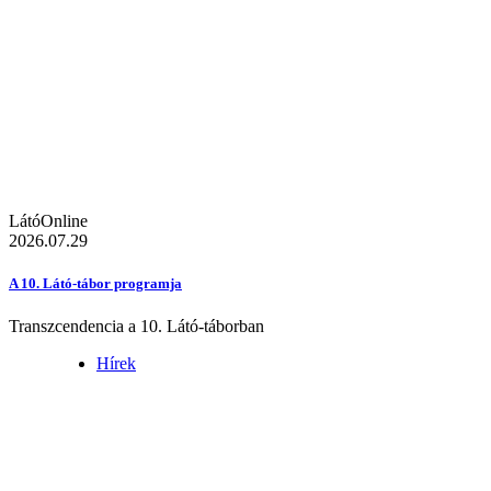
LátóOnline
2026.07.29
A 10. Látó-tábor programja
Transzcendencia a 10. Látó-táborban
Hírek