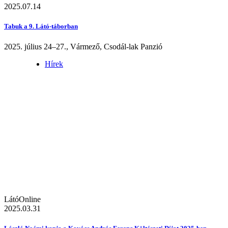
2025.07.14
Tabuk a 9. Látó-táborban
2025. július 24–27., Vármező, Csodál-lak Panzió
Hírek
LátóOnline
2025.03.31