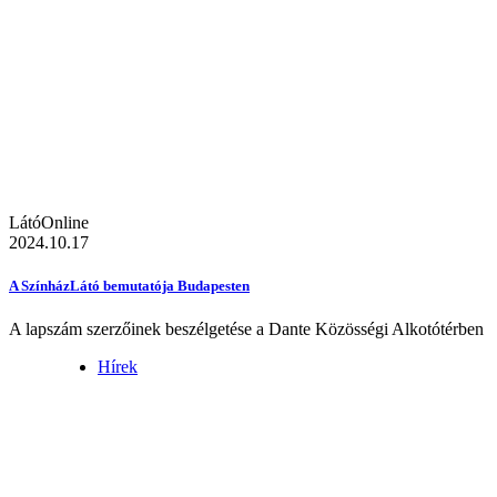
LátóOnline
2024.10.17
A SzínházLátó bemutatója Budapesten
A lapszám szerzőinek beszélgetése a Dante Közösségi Alkotótérben
Hírek