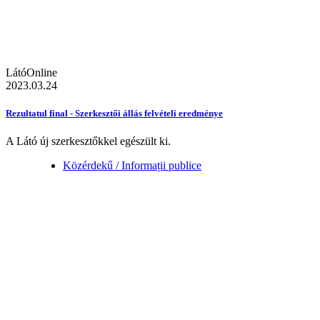
LátóOnline
2023.03.24
Rezultatul final - Szerkesztői állás felvételi eredménye
A Látó új szerkesztőkkel egészült ki.
Közérdekű / Informații publice