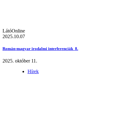
LátóOnline
2025.10.07
Román-magyar irodalmi interferenciák 8.
2025. október 11.
Hírek