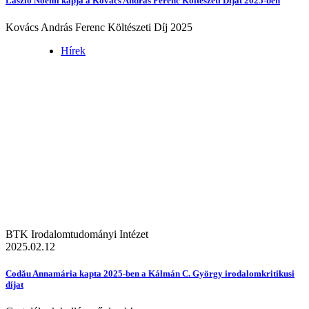
László Noémi kapja a Kovács András Ferenc Költészeti Díjat 2025-ben
Kovács András Ferenc Költészeti Díj 2025
Hírek
BTK Irodalomtudományi Intézet
2025.02.12
Codău Annamária kapta 2025-ben a Kálmán C. György irodalomkritikusi
díjat