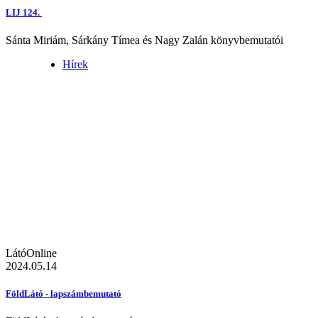
LIJ 124.
Sánta Miriám, Sárkány Tímea és Nagy Zalán könyvbemutatói
Hírek
LátóOnline
2024.05.14
FöldLátó - lapszámbemutató