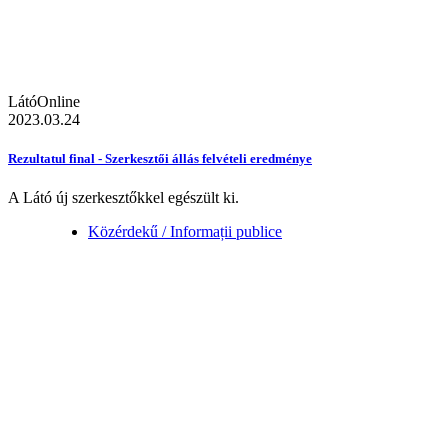
LátóOnline
2023.03.24
Rezultatul final - Szerkesztői állás felvételi eredménye
A Látó új szerkesztőkkel egészült ki.
Közérdekű / Informații publice