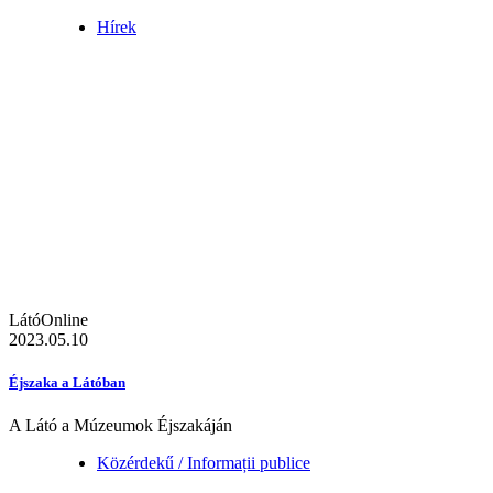
Hírek
LátóOnline
2023.05.10
Éjszaka a Látóban
A Látó a Múzeumok Éjszakáján
Közérdekű / Informații publice