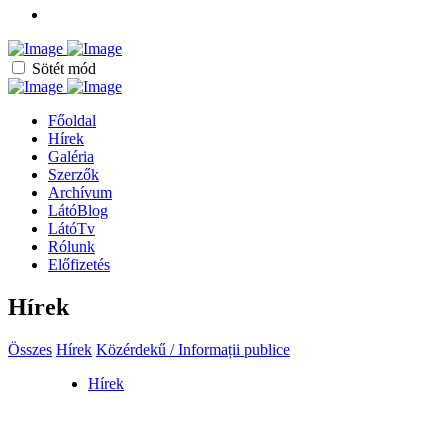
Sötét mód
Főoldal
Hírek
Galéria
Szerzők
Archívum
LátóBlog
LátóTv
Rólunk
Előfizetés
Hírek
Összes
Hírek
Közérdekű / Informații publice
Hírek