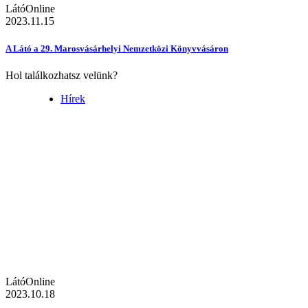
LátóOnline
2023.11.15
A Látó a 29. Marosvásárhelyi Nemzetközi Könyvvásáron
Hol találkozhatsz velünk?
Hírek
LátóOnline
2023.10.18