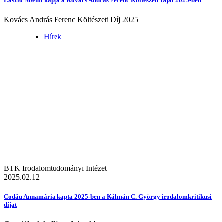
László Noémi kapja a Kovács András Ferenc Költészeti Díjat 2025-ben
Kovács András Ferenc Költészeti Díj 2025
Hírek
BTK Irodalomtudományi Intézet
2025.02.12
Codău Annamária kapta 2025-ben a Kálmán C. György irodalomkritikusi
díjat