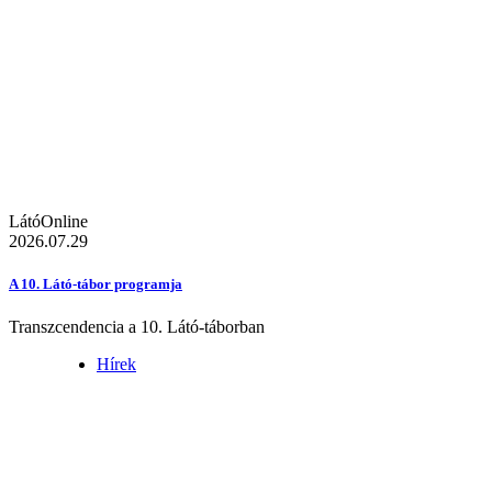
LátóOnline
2026.07.29
A 10. Látó-tábor programja
Transzcendencia a 10. Látó-táborban
Hírek