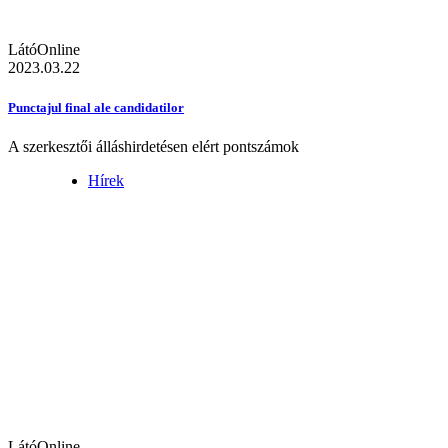
LátóOnline
2023.03.22
Punctajul final ale candidatilor
A szerkesztői álláshirdetésen elért pontszámok
Hírek
LátóOnline