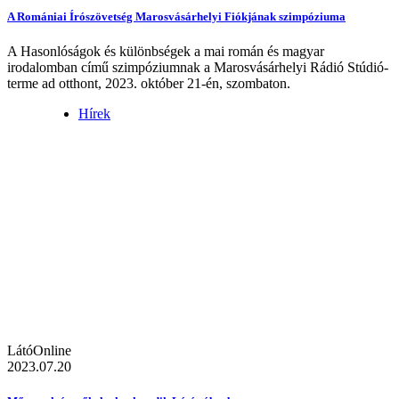
A Romániai Írószövetség Marosvásárhelyi Fiókjának szimpóziuma
A Hasonlóságok és különbségek a mai román és magyar
irodalomban című szimpóziumnak a Marosvásárhelyi Rádió Stúdió-
terme ad otthont, 2023. október 21-én, szombaton.
Hírek
LátóOnline
2023.07.20