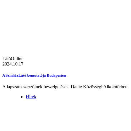
LátóOnline
2024.10.17
A SzínházLátó bemutatója Budapesten
A lapszám szerzőinek beszélgetése a Dante Közösségi Alkotótérben
Hírek