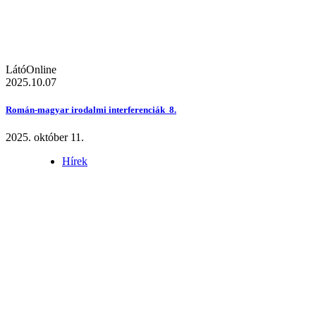
LátóOnline
2025.10.07
Román-magyar irodalmi interferenciák 8.
2025. október 11.
Hírek