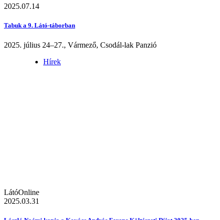
2025.07.14
Tabuk a 9. Látó-táborban
2025. július 24–27., Vármező, Csodál-lak Panzió
Hírek
LátóOnline
2025.03.31