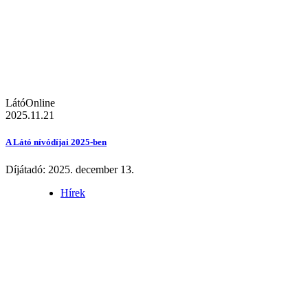
LátóOnline
2025.11.21
A Látó nívódíjai 2025-ben
Díjátadó: 2025. december 13.
Hírek