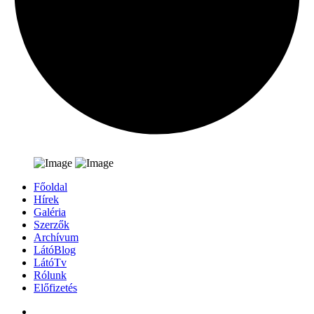
Főoldal
Hírek
Galéria
Szerzők
Archívum
LátóBlog
LátóTv
Rólunk
Előfizetés