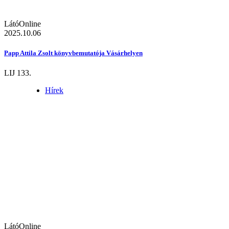
LátóOnline
2025.10.06
Papp Attila Zsolt könyvbemutatója Vásárhelyen
LIJ 133.
Hírek
LátóOnline