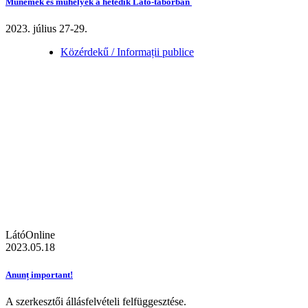
Műnemek és műhelyek a hetedik Látó-táborban
2023. július 27-29.
Közérdekű / Informații publice
LátóOnline
2023.05.18
Anunț important!
A szerkesztői állásfelvételi felfüggesztése.