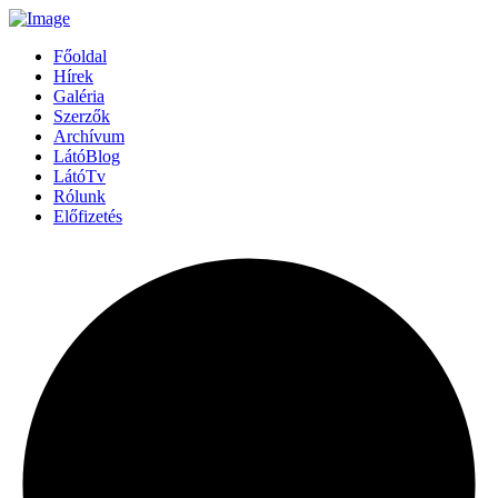
Főoldal
Hírek
Galéria
Szerzők
Archívum
LátóBlog
LátóTv
Rólunk
Előfizetés