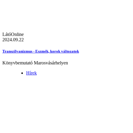
LátóOnline
2024.09.22
Transzilvanizmus - Eszmék, korok változatok
Könyvbemutató Marosvásárhelyen
Hírek