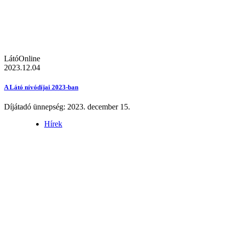
LátóOnline
2023.12.04
A Látó nívódíjai 2023-ban
Díjátadó ünnepség: 2023. december 15.
Hírek