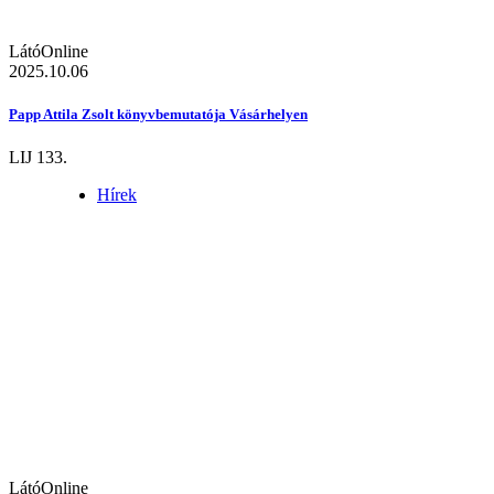
LátóOnline
2025.10.06
Papp Attila Zsolt könyvbemutatója Vásárhelyen
LIJ 133.
Hírek
LátóOnline