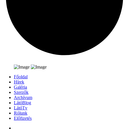
Főoldal
Hírek
Galéria
Szerzők
Archívum
LátóBlog
LátóTv
Rólunk
Előfizetés