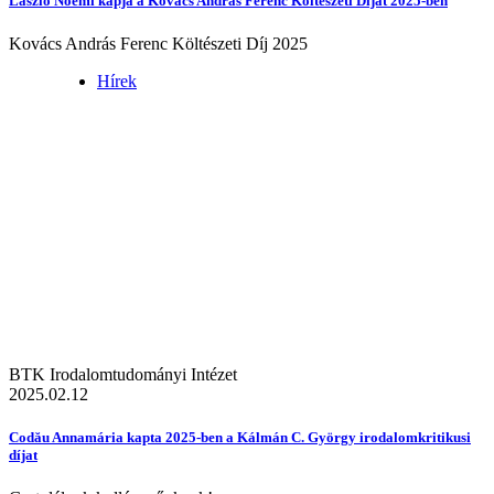
László Noémi kapja a Kovács András Ferenc Költészeti Díjat 2025-ben
Kovács András Ferenc Költészeti Díj 2025
Hírek
BTK Irodalomtudományi Intézet
2025.02.12
Codău Annamária kapta 2025-ben a Kálmán C. György irodalomkritikusi
díjat