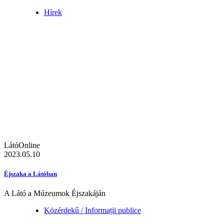
Hírek
LátóOnline
2023.05.10
Éjszaka a Látóban
A Látó a Múzeumok Éjszakáján
Közérdekű / Informații publice