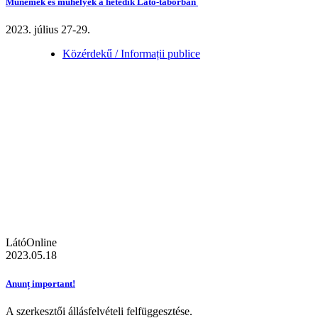
Műnemek és műhelyek a hetedik Látó-táborban
2023. július 27-29.
Közérdekű / Informații publice
LátóOnline
2023.05.18
Anunț important!
A szerkesztői állásfelvételi felfüggesztése.