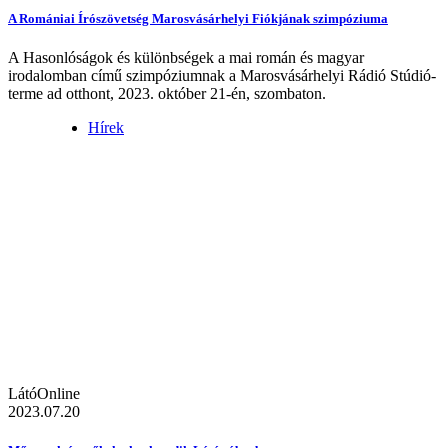
A Romániai Írószövetség Marosvásárhelyi Fiókjának szimpóziuma
A Hasonlóságok és különbségek a mai román és magyar
irodalomban című szimpóziumnak a Marosvásárhelyi Rádió Stúdió-
terme ad otthont, 2023. október 21-én, szombaton.
Hírek
LátóOnline
2023.07.20