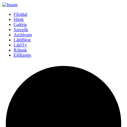
Főoldal
Hírek
Galéria
Szerzők
Archívum
LátóBlog
LátóTv
Rólunk
Előfizetés