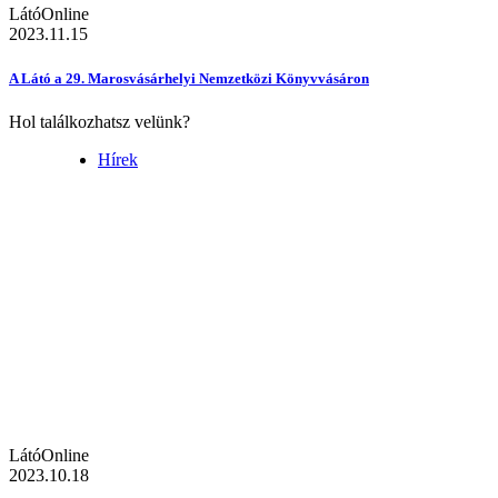
LátóOnline
2023.11.15
A Látó a 29. Marosvásárhelyi Nemzetközi Könyvvásáron
Hol találkozhatsz velünk?
Hírek
LátóOnline
2023.10.18