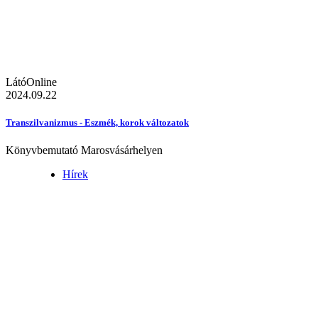
LátóOnline
2024.09.22
Transzilvanizmus - Eszmék, korok változatok
Könyvbemutató Marosvásárhelyen
Hírek