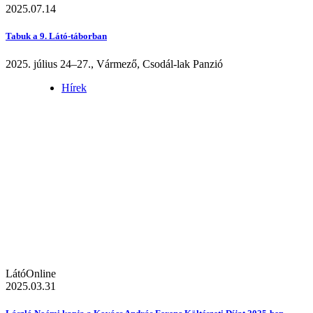
2025.07.14
Tabuk a 9. Látó-táborban
2025. július 24–27., Vármező, Csodál-lak Panzió
Hírek
LátóOnline
2025.03.31