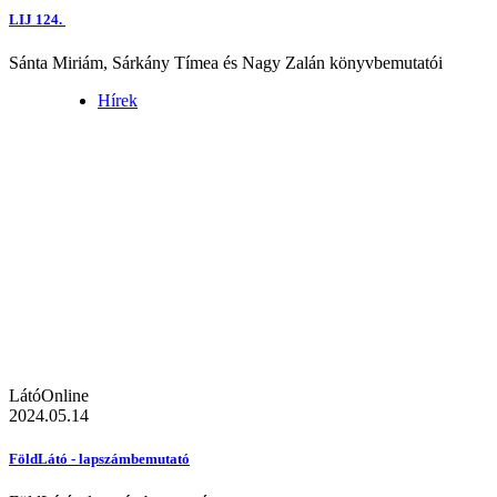
LIJ 124.
Sánta Miriám, Sárkány Tímea és Nagy Zalán könyvbemutatói
Hírek
LátóOnline
2024.05.14
FöldLátó - lapszámbemutató