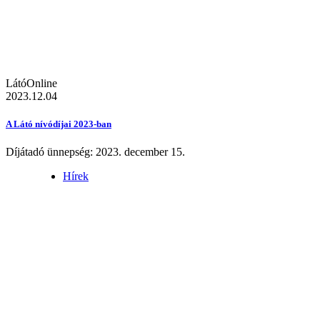
LátóOnline
2023.12.04
A Látó nívódíjai 2023-ban
Díjátadó ünnepség: 2023. december 15.
Hírek