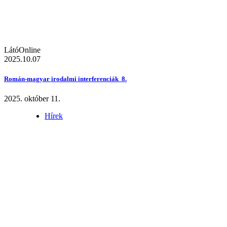
LátóOnline
2025.10.07
Román-magyar irodalmi interferenciák 8.
2025. október 11.
Hírek