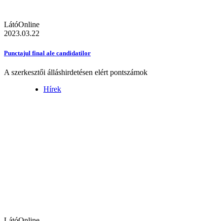
LátóOnline
2023.03.22
Punctajul final ale candidatilor
A szerkesztői álláshirdetésen elért pontszámok
Hírek
LátóOnline