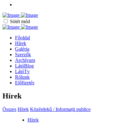
Sötét mód
Főoldal
Hírek
Galéria
Szerzők
Archívum
LátóBlog
LátóTv
Rólunk
Előfizetés
Hírek
Összes
Hírek
Közérdekű / Informații publice
Hírek