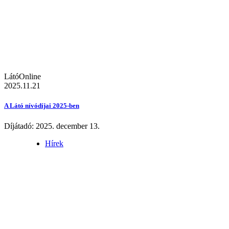
LátóOnline
2025.11.21
A Látó nívódíjai 2025-ben
Díjátadó: 2025. december 13.
Hírek