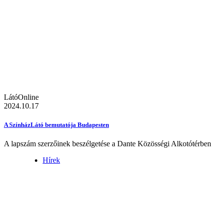
LátóOnline
2024.10.17
A SzínházLátó bemutatója Budapesten
A lapszám szerzőinek beszélgetése a Dante Közösségi Alkotótérben
Hírek