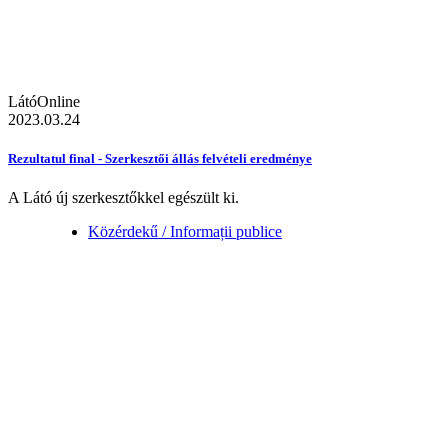
LátóOnline
2023.03.24
Rezultatul final - Szerkesztői állás felvételi eredménye
A Látó új szerkesztőkkel egészült ki.
Közérdekű / Informații publice