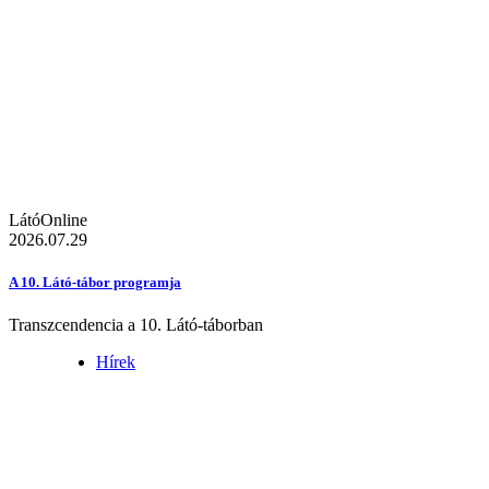
LátóOnline
2026.07.29
A 10. Látó-tábor programja
Transzcendencia a 10. Látó-táborban
Hírek