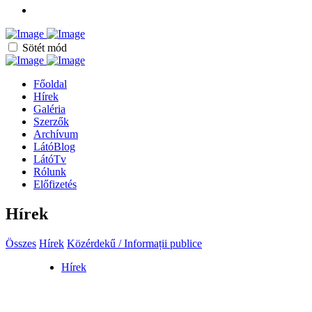
Sötét mód
Főoldal
Hírek
Galéria
Szerzők
Archívum
LátóBlog
LátóTv
Rólunk
Előfizetés
Hírek
Összes
Hírek
Közérdekű / Informații publice
Hírek