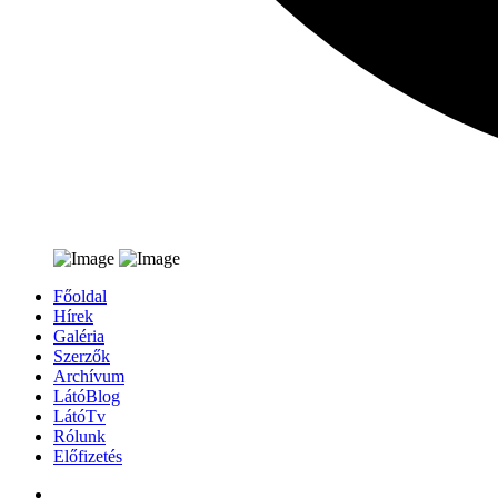
Főoldal
Hírek
Galéria
Szerzők
Archívum
LátóBlog
LátóTv
Rólunk
Előfizetés