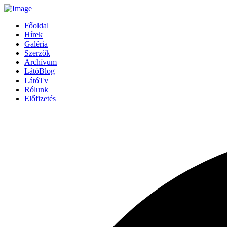
Főoldal
Hírek
Galéria
Szerzők
Archívum
LátóBlog
LátóTv
Rólunk
Előfizetés