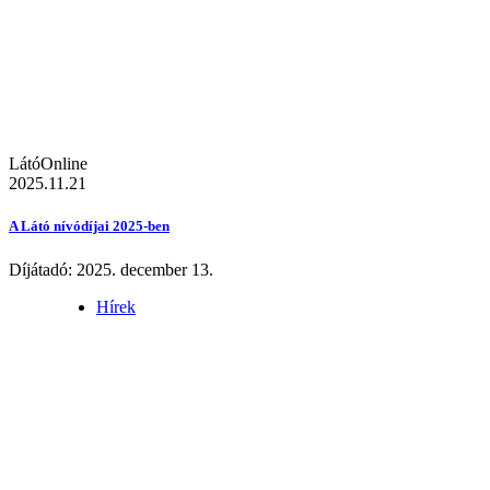
LátóOnline
2025.11.21
A Látó nívódíjai 2025-ben
Díjátadó: 2025. december 13.
Hírek