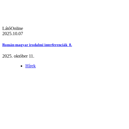
LátóOnline
2025.10.07
Román-magyar irodalmi interferenciák 8.
2025. október 11.
Hírek