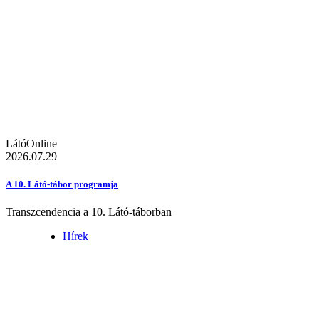
LátóOnline
2026.07.29
A 10. Látó-tábor programja
Transzcendencia a 10. Látó-táborban
Hírek