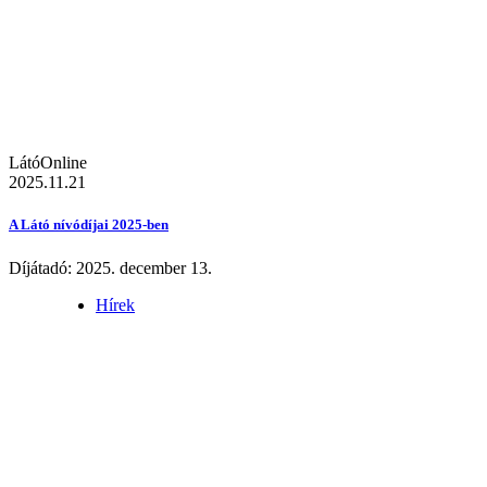
LátóOnline
2025.11.21
A Látó nívódíjai 2025-ben
Díjátadó: 2025. december 13.
Hírek