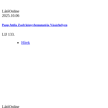
LátóOnline
2025.10.06
Papp Attila Zsolt könyvbemutatója Vásárhelyen
LIJ 133.
Hírek
LátóOnline