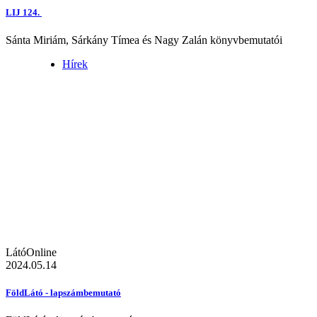
LIJ 124.
Sánta Miriám, Sárkány Tímea és Nagy Zalán könyvbemutatói
Hírek
LátóOnline
2024.05.14
FöldLátó - lapszámbemutató