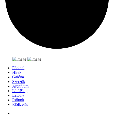
Főoldal
Hírek
Galéria
Szerzők
Archívum
LátóBlog
LátóTv
Rólunk
Előfizetés