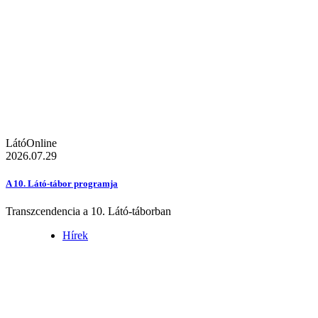
LátóOnline
2026.07.29
A 10. Látó-tábor programja
Transzcendencia a 10. Látó-táborban
Hírek