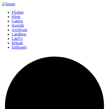
Főoldal
Hírek
Galéria
Szerzők
Archívum
LátóBlog
LátóTv
Rólunk
Előfizetés