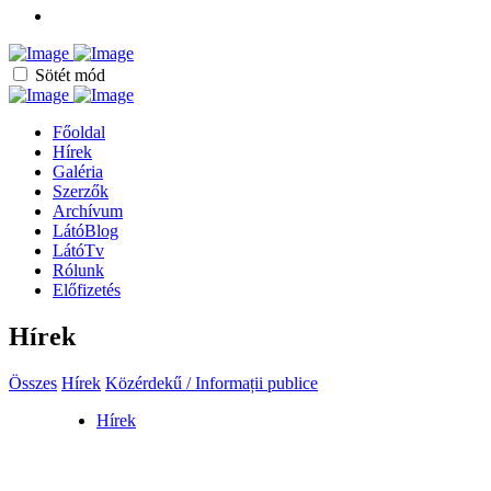
Sötét mód
Főoldal
Hírek
Galéria
Szerzők
Archívum
LátóBlog
LátóTv
Rólunk
Előfizetés
Hírek
Összes
Hírek
Közérdekű / Informații publice
Hírek