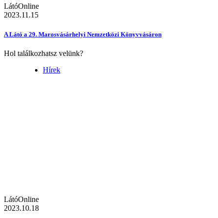
LátóOnline
2023.11.15
A Látó a 29. Marosvásárhelyi Nemzetközi Könyvvásáron
Hol találkozhatsz velünk?
Hírek
LátóOnline
2023.10.18