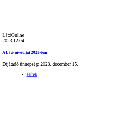
LátóOnline
2023.12.04
A Látó nívódíjai 2023-ban
Díjátadó ünnepség: 2023. december 15.
Hírek