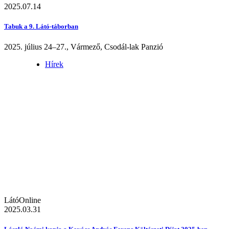
2025.07.14
Tabuk a 9. Látó-táborban
2025. július 24–27., Vármező, Csodál-lak Panzió
Hírek
LátóOnline
2025.03.31