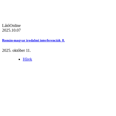
LátóOnline
2025.10.07
Román-magyar irodalmi interferenciák 8.
2025. október 11.
Hírek