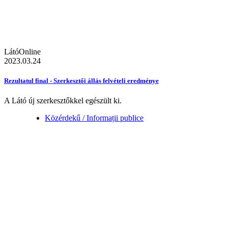
LátóOnline
2023.03.24
Rezultatul final - Szerkesztői állás felvételi eredménye
A Látó új szerkesztőkkel egészült ki.
Közérdekű / Informații publice