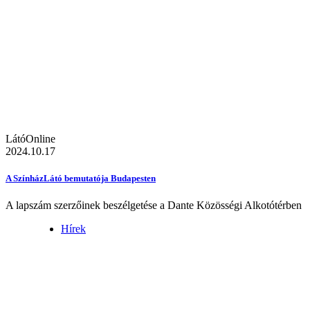
LátóOnline
2024.10.17
A SzínházLátó bemutatója Budapesten
A lapszám szerzőinek beszélgetése a Dante Közösségi Alkotótérben
Hírek