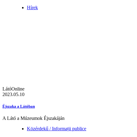
Hírek
LátóOnline
2023.05.10
Éjszaka a Látóban
A Látó a Múzeumok Éjszakáján
Közérdekű / Informații publice