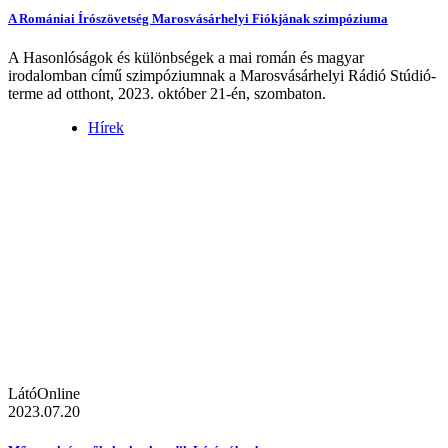
A Romániai Írószövetség Marosvásárhelyi Fiókjának szimpóziuma
A Hasonlóságok és különbségek a mai román és magyar
irodalomban című szimpóziumnak a Marosvásárhelyi Rádió Stúdió-
terme ad otthont, 2023. október 21-én, szombaton.
Hírek
LátóOnline
2023.07.20