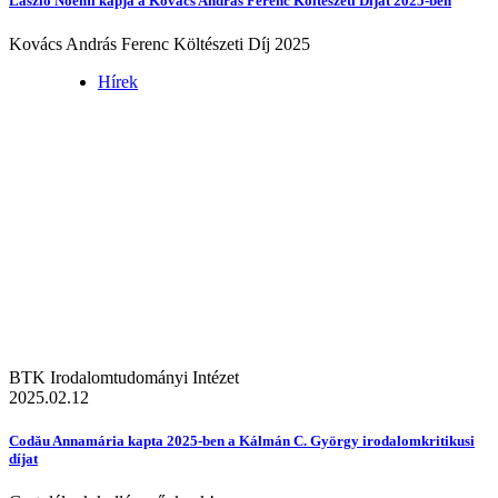
László Noémi kapja a Kovács András Ferenc Költészeti Díjat 2025-ben
Kovács András Ferenc Költészeti Díj 2025
Hírek
BTK Irodalomtudományi Intézet
2025.02.12
Codău Annamária kapta 2025-ben a Kálmán C. György irodalomkritikusi
díjat