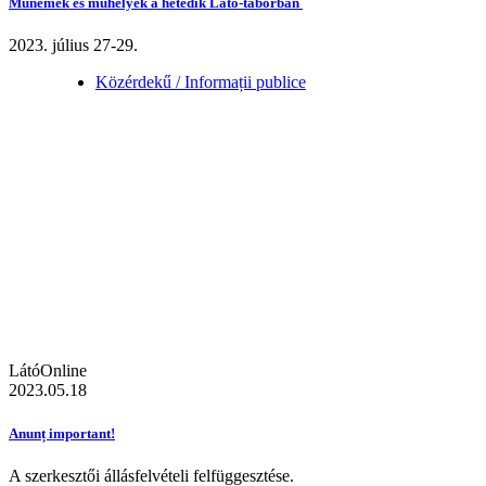
Műnemek és műhelyek a hetedik Látó-táborban
2023. július 27-29.
Közérdekű / Informații publice
LátóOnline
2023.05.18
Anunț important!
A szerkesztői állásfelvételi felfüggesztése.