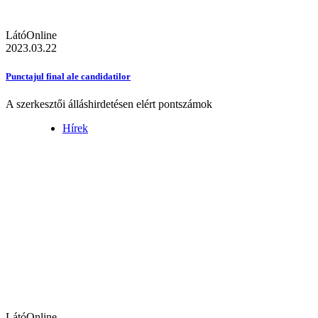
LátóOnline
2023.03.22
Punctajul final ale candidatilor
A szerkesztői álláshirdetésen elért pontszámok
Hírek
LátóOnline