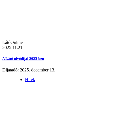
LátóOnline
2025.11.21
A Látó nívódíjai 2025-ben
Díjátadó: 2025. december 13.
Hírek