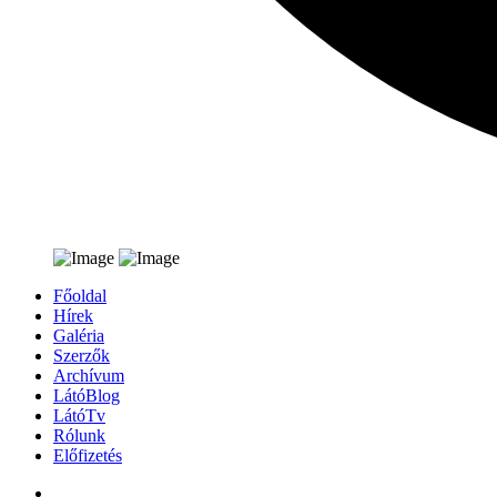
Főoldal
Hírek
Galéria
Szerzők
Archívum
LátóBlog
LátóTv
Rólunk
Előfizetés