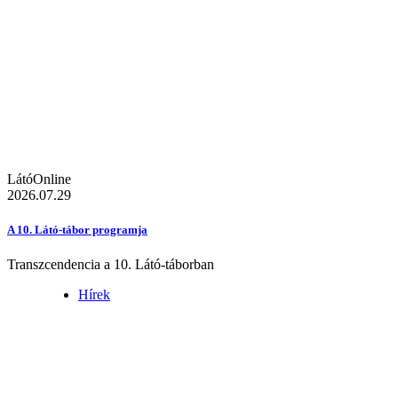
LátóOnline
2026.07.29
A 10. Látó-tábor programja
Transzcendencia a 10. Látó-táborban
Hírek