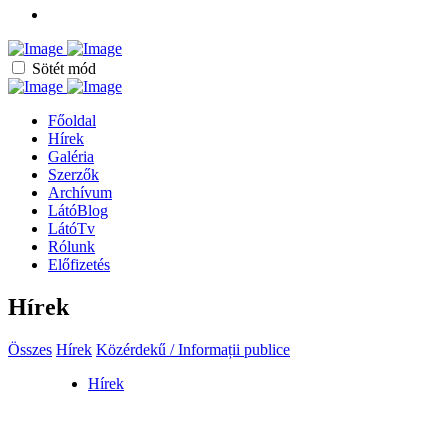
Sötét mód
Főoldal
Hírek
Galéria
Szerzők
Archívum
LátóBlog
LátóTv
Rólunk
Előfizetés
Hírek
Összes
Hírek
Közérdekű / Informații publice
Hírek