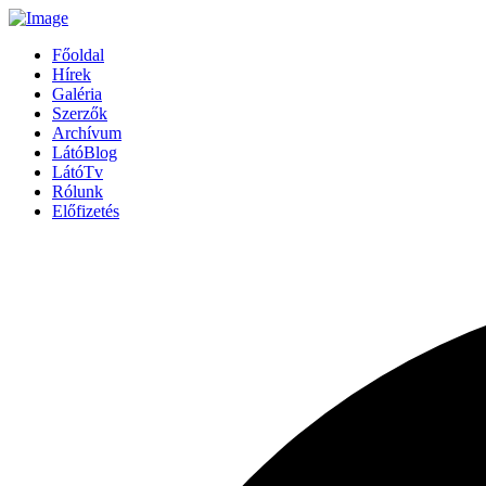
Főoldal
Hírek
Galéria
Szerzők
Archívum
LátóBlog
LátóTv
Rólunk
Előfizetés