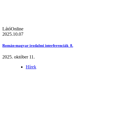
LátóOnline
2025.10.07
Román-magyar irodalmi interferenciák 8.
2025. október 11.
Hírek